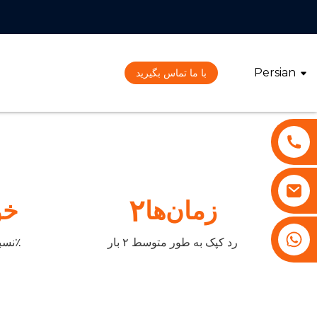
Persian
با ما تماس بگیرید
۲
زمان‌ها
% خ
‎+86 13530645990‎
رد کپک به طور متوسط ​​۲ بار
نسبت ماشینکاری خودکار ۷۰٪