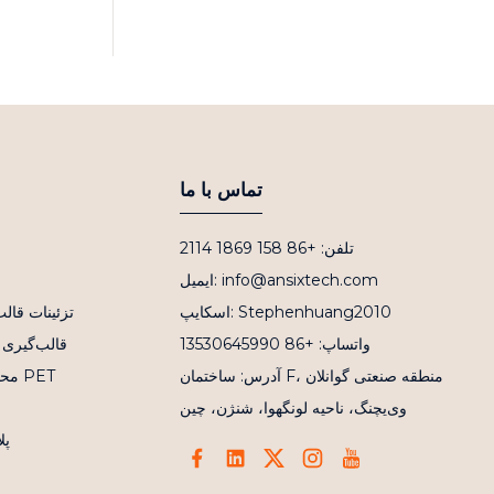
تماس با ما
تلفن: +86 158 1869 2114
ایمیل: info@ansixtech.com
اسکایپ: Stephenhuang2010
تزئینات قال
واتساپ: +86 13530645990
قالب‌گیری 
آدرس: ساختمان F، منطقه صنعتی گوانلان
محصو
وی‌یچنگ، ناحیه لونگهوا، شنژن، چین
قطعات 