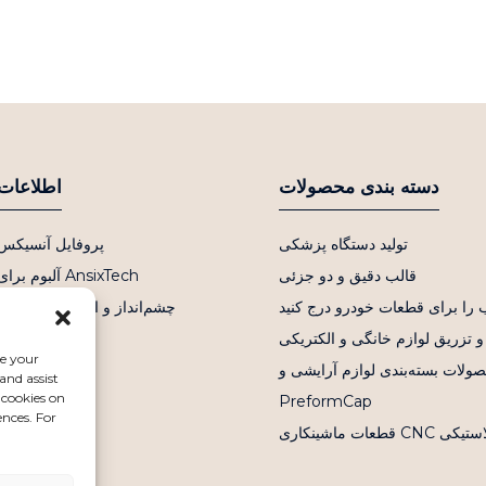
دسته بندی محصولات
اطلاعات
تولید دستگاه پزشکی
پروفایل آنسیکس
قالب دقیق و دو جزئی
آلبوم برای AnsixTech
ب را برای قطعات خودرو درج کنید
چشم‌انداز و ارزش‌های اصلی
و تزریق لوازم خانگی و الکتریکی
سوالات متداول
ce your
لات بسته‌بندی لوازم آرایشی و PET
اخبار
and assist
 cookies on
PreformCap
تماس با ما
ences. For
ماشینکاری CNC پلاستیکی