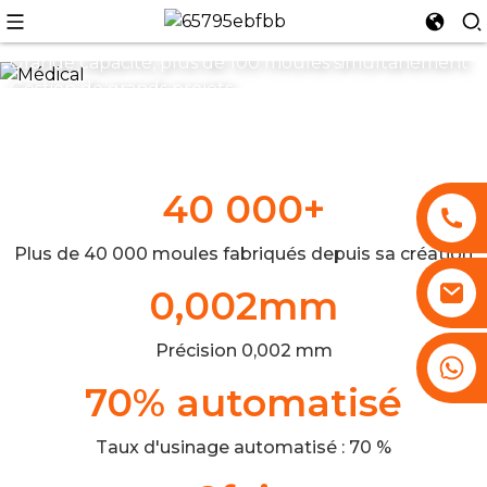
Solution de moules électroniques
Grande capacité, plus de 100 moules simultanément
Gestion de grands projets
CPC > 1,33
n
40 000
+
Plus de 40 000 moules fabriqués depuis sa création
0,002
mm
Précision 0,002 mm
+86 13530645990
70
% automatisé
Taux d'usinage automatisé : 70 %