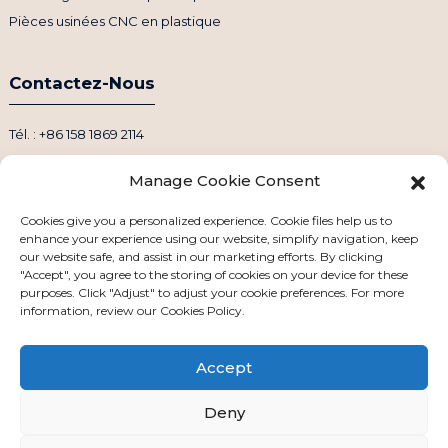
Pièces usinées CNC en plastique
Contactez-Nous
Tél. : +86 158 1869 2114
Courriel : info@ansixtech.com
Manage Cookie Consent
Skype : Stephenhuang2010
WhatsApp : +86 13530645990
Cookies give you a personalized experience. Cookie files help us to
enhance your experience using our website, simplify navigation, keep
Adresse : Bâtiment F, Zone industrielle de Guanlan Weiyecheng,
our website safe, and assist in our marketing efforts. By clicking
District de Longhua, Shenzhen, Chine
"Accept", you agree to the storing of cookies on your device for these
purposes. Click "Adjust" to adjust your cookie preferences. For more
information, review our Cookies Policy.
Accept
Deny
Droits d'auteur © 2024 Tous droits réservés
Plan du site
-
-