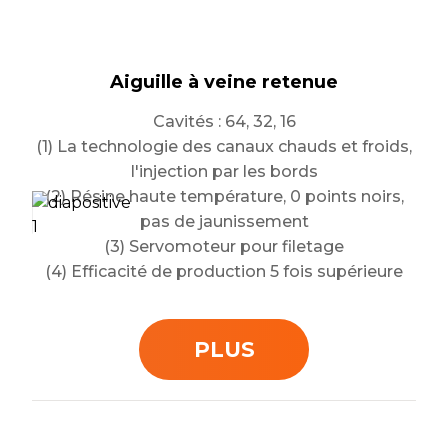
Kit de prélèvement sanguin sécurisé
Aiguille à veine retenue
Cathéter urinaire
Adaptateur Luer
(1) Qualité supérieure à prix raisonnables
Cavités : 64, 32, 16
Cavités : 64, 32, 16
Cavités : 64, 32, 16
(1) La technologie des canaux chauds et froids,
Nouveau produit et développement rapide de
(1) Qualité supérieure à prix raisonnables
(2) Approvisionnement d'urgence
(3) Les conceptions intelligentes minimisent
(2) Approvisionnement d'urgence
l'injection par les bords
projets pilotes
(2) Résine haute température, 0 points noirs,
(3) Efficacité de production 5 fois supérieure
Temps de cycle parmi les plus rapides du
les temps d'arrêt de production
pas de jaunissement
secteur
(3) Servomoteur pour filetage
entretien minimal
(4) Efficacité de production 5 fois supérieure
PLUS
PLUS
PLUS
PLUS