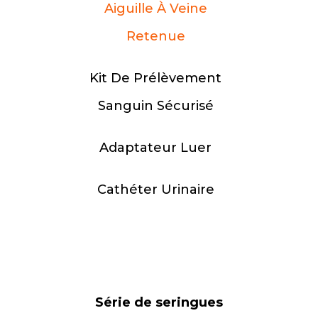
Aiguille À Veine
Retenue
Kit De Prélèvement
Sanguin Sécurisé
Adaptateur Luer
Cathéter Urinaire
Série de sièges d'aiguilles de seringue
Aiguille pour stylo à insuline
Aiguille de sécurité
Série de seringues