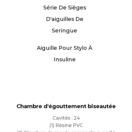
Série De Sièges
D'aiguilles De
Seringue
Aiguille Pour Stylo À
Insuline
Chambre d'égouttement biseautée
Série de coupes de réaction
Clip hémostatique
Filtre à sang
Cavités : 64, 32
Cavités : 24
Cavités : 64
Cavités : 16
Temps de cycle parmi les plus rapides du
(1) Résine PVC
(1) Résine PP
(1) Résine PP