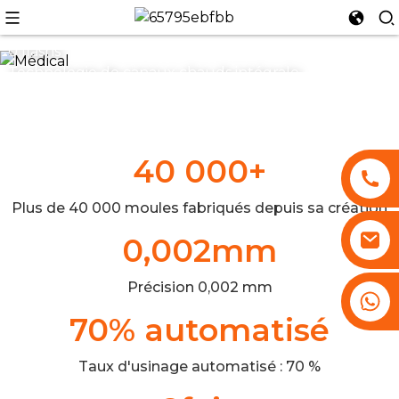
Excellente stabilité de production
0 flashs
Technologie de canaux chauds intégrale
100% interchangeable
longue durée de vie du moule
n
40 000
+
Plus de 40 000 moules fabriqués depuis sa création
0,002
mm
Précision 0,002 mm
+86 13530645990
70
% automatisé
Taux d'usinage automatisé : 70 %