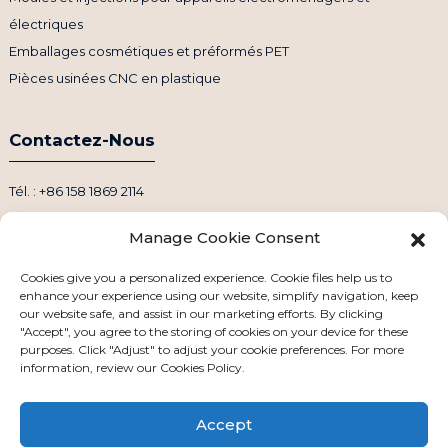
électriques
Emballages cosmétiques et préformés PET
Pièces usinées CNC en plastique
Contactez-Nous
Tél. : +86 158 1869 2114
Courriel : info@ansixtech.com
Manage Cookie Consent
Skype : Stephenhuang2010
WhatsApp : +86 13530645990
Cookies give you a personalized experience. Cookie files help us to
enhance your experience using our website, simplify navigation, keep
Adresse : Bâtiment F, Zone industrielle de Guanlan Weiyecheng,
our website safe, and assist in our marketing efforts. By clicking
District de Longhua, Shenzhen, Chine
"Accept", you agree to the storing of cookies on your device for these
purposes. Click "Adjust" to adjust your cookie preferences. For more
information, review our Cookies Policy.
Accept