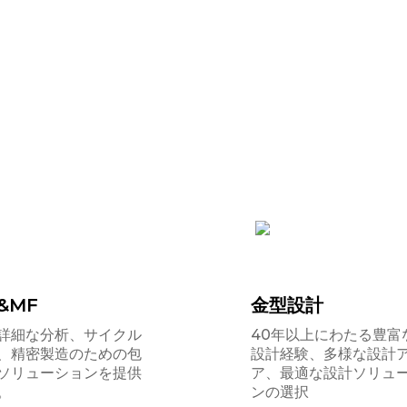
設計・エンジニアリング能
&MF
金型設計
詳細な分析、サイクル
40年以上にわたる豊富
、精密製造のための包
設計経験、多様な設計
ソリューションを提供
ア、最適な設計ソリュ
。
ンの選択