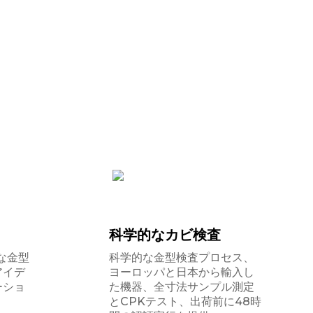
力
科学的なカビ検査
な金型
科学的な金型検査プロセス、
アイデ
ヨーロッパと日本から輸入し
ーショ
た機器、全寸法サンプル測定
とCPKテスト、出荷前に48時