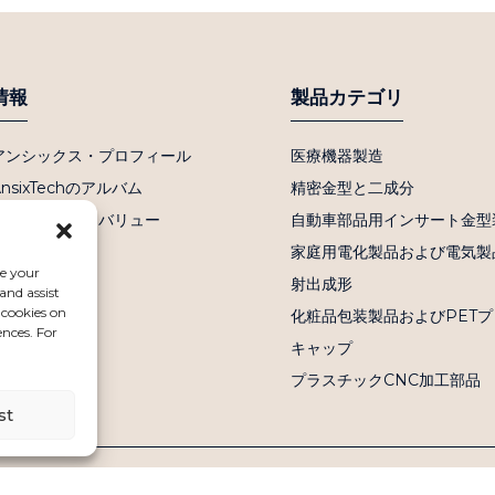
情報
製品カテゴリ
アンシックス・プロフィール
医療機器製造
AnsixTechのアルバム
精密金型と二成分
ビジョンとコアバリュー
自動車部品用インサート金型
よくある質問
家庭用電化製品および電気製
ce your
ニュース
射出成形
and assist
 cookies on
お問い合わせ
化粧品包装製品およびPET
ences. For
キャップ
プラスチックCNC加工部品
st
著作権 © 2024 無断複写・転載を禁じます
サイトマップ
-
-
リソース