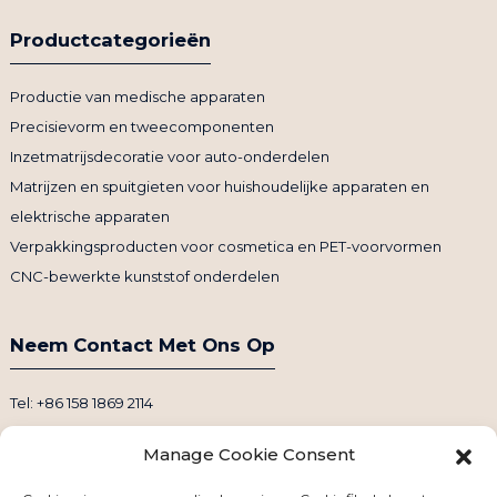
Productcategorieën
Productie van medische apparaten
Precisievorm en tweecomponenten
Inzetmatrijsdecoratie voor auto-onderdelen
Matrijzen en spuitgieten voor huishoudelijke apparaten en
elektrische apparaten
Verpakkingsproducten voor cosmetica en PET-voorvormen
CNC-bewerkte kunststof onderdelen
Neem Contact Met Ons Op
Tel: +86 158 1869 2114
E-mail: info@ansixtech.com
Manage Cookie Consent
Skype: Stephenhuang2010
WhatsApp: +86 13530645990