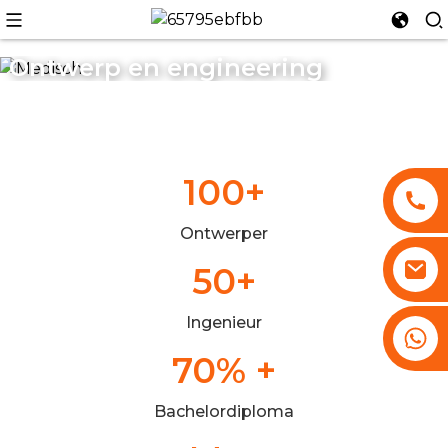
Ontwerp en engineering
n
100
+
Ontwerper
50
+
Ingenieur
+86 13530645990
70
% +
Bachelordiploma