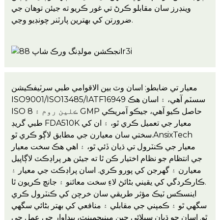
وينڊرز سان مقابلو ڪرڻ تي غور ڪريو ته جيئن توهان جي
ضرورتن کي بهترين پارٽنر چونڊيو وڃي.
معيار تي ضابطو: اسان وٽ بين الاقوامي طبي سرٽيفڪيشن
ISO9001/ISO13485/IATF16949 سسٽم آهي، ۽ اسان هڪ
ISO 8 ڪلين روم ۽ GMP حاصل ڪيو آهي، جيڪو آمريڪي
طبي گريڊ FDA510K معيار جي تعميل ڪري ٿو، ۽ ان کي
سختي سان معيارن جي مطابق لاڳو ڪري ٿو.AnsixTech
معيار جي ڪنٽرول تي ڌيان ڏئي ٿو، ۽ اهي هڪ سخت معيار
جي انتظام جو نظام اختيار ڪن ٿا ته جيئن هر پراڊڪٽ لاڳاپيل
معيارن ۽ گهرجن کي پورو ڪري. اسان پراڊڪٽ جي معيار ۽
ڪارڪردگي کي يقيني بڻائڻ لاءِ سخت معائنو ۽ جانچ ڪريون ٿا.
اينسڪس ٽيڪ مؤثر طريقي سان خرچن کي ڪنٽرول ڪري
سگهي ٿو ۽ ڪمپني جي مقابلي ۽ منافعي کي بهتر بڻائي سگهي
ٿو. اسان جو ڌيان سپلائي چين مينيجمينٽ، پيداوار جي عمل جي