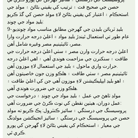
حصن جي صحيح فٽ ۽ ترتيب کي يقيني بڻائڻ ۽ مولڊ جي
استحڪام ۽ اعتبار کي يقيني بڻائڻ لاءِ مولڊ حصن کي گڏ ڪريو.
بليڊ مواد جي چونڊ:
9-بليڊ ٽربائن بليڊن جي گهرجن مطابق مناسب مواد چونڊيو.
عام طور تي استعمال ٿيندڙ بليڊ مواد ۾ اعليٰ درجه حرارت وارا
مصر، ٽائيٽينيم مصر وغيره شامل آهن.
اعليٰ درجه حرارت وارن مصر ۾ سٺي اعليٰ درجه حرارت جي
طاقت ۽ سنکنرن جي مزاحمت هوندي آهي ۽ اهي اعليٰ درجه
حرارت واري ماحول ۾ بليڊ جي استعمال لاءِ موزون آهن.
ٽائيٽينيم مصر ۾ سٺي طاقت ۽ هلڪو وزن جون خاصيتون آهن
۽ اهو بليڊ ايپليڪيشنن لاءِ موزون آهي جن کي اعليٰ طاقت ۽
هلڪو وزن جي ضرورت هوندي آهي.
مولڊ ٺاهڻ جي عمل ۽ بليڊ مواد جي چونڊ ۽ درخواست جي
عمل دوران، هيٺين نقطن کي نوٽ ڪرڻ جي ضرورت آهي:
پروسيسنگ جي درستگي ۽ سائيز ڪنٽرول: پڪ ڪريو ته مولڊ
حصن جي پروسيسنگ جي درستگي ۽ سائيز انجيڪشن مولڊنگ
جي معيار ۽ استحڪام کي يقيني بڻائڻ لاءِ گهرجن کي پورو
ڪري ٿي.