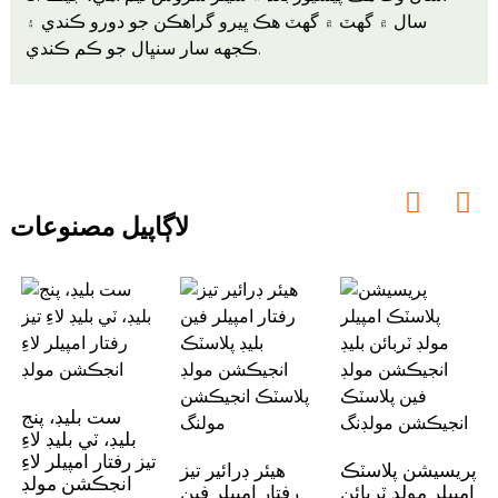
سال ۾ گهٽ ۾ گهٽ هڪ ڀيرو گراهڪن جو دورو ڪندي ۽
ڪجهه سار سنڀال جو ڪم ڪندي.
لاڳاپيل مصنوعات
ست بليڊ، پنج
بليڊ، ٽي بليڊ لاءِ
تيز رفتار امپيلر لاءِ
پريسيشن پلاسٽڪ
هيئر ڊرائير تيز
انجڪشن مولڊ
امپيلر مولڊ ٽربائن
رفتار امپيلر فين