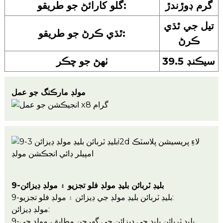
گرم ڊوڙندڙ
گلو کارائڻ جو طريقو:
تيل جي ٿڌي
ٿڌي ڪرڻ جو طريقو:
ڪرڻ
39.5 سيڪنڊ
ٺهڻ جو چڪر
مولڊ مارڪنگ جو عمل
9-بليڊ ٽربائن بليڊ مولڊ فلو تجزيو ۽ مولڊ ڊيزائن
9-بليڊ ٽربائن بليڊ مولڊ جي ڊيزائن ۽ مولڊ فلو تجزيو:
مولڊ ڊيزائن:
9-بليڊ ٽربائن بليڊ جي ڊيزائن جي گهرجن مطابق، مولڊ جي