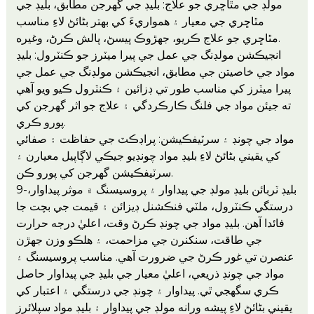
مولڊ جي مٿاڇري جو علاج: بليڊ جي گهرجن مطابق، بليڊ جي
مٿاڇري جي معيار ۽ همواريءَ کي بهتر بڻائڻ لاءِ مناسب
مٿاڇري جو علاج ڪريو، جهڙوڪ پيسڻ، پالش ڪرڻ، وغيره.
انجيڪشن مولڊنگ جي عمل جي پيرا ميٽرز جو ڪنٽرول: بليڊ
مواد جي خاصيتن جي مطابق، انجيڪشن مولڊنگ جي عمل جي
پيرا ميٽرز کي مناسب طور تي ڊزائين ۽ ڪنٽرول ڪيو ويو آهي
ته جيئن مواد جي فلنگ ڪارڪردگي ۽ علاج جو اثر گهرجن کي
پورو ڪري.
مواد جي چونڊ ۽ سرٽيفڪيشن: پراڊڪٽ جي حفاظت ۽ صفائي
کي يقيني بڻائڻ لاءِ بليڊ مواد چونڊيو جيڪي لاڳاپيل معيارن ۽
سرٽيفڪيشن گهرجن کي پورو ڪن.
9-بليڊ ٽربائن بليڊ مولڊ جي پيداوار ۽ پروسيسنگ ۾ موثر پيداوار،
درستگي ڪنٽرول، ملٽي فنڪشنل ڊيزائن ۽ قيمت جي بچت جا
فائدا آهن. بليڊ مواد جي چونڊ ڪرڻ وقت، اعليٰ درجه حرارت
جي طاقت، سنکنرن جي مزاحمت، ۽ هلڪو وزن جهڙن
عنصرن تي غور ڪرڻ جي ضرورت آهي. مناسب پروسيسنگ ۽
مواد جي چونڊ ذريعي، اعليٰ معيار جي بليڊ جي پيداوار حاصل
ڪري سگهجي ٿي. پيداوار ۽ چونڊ جي درستگي ۽ اعتبار کي
يقيني بڻائڻ لاءِ پيشه ورانه مولڊ جي پيداوار ۽ بليڊ مواد سپلائرز