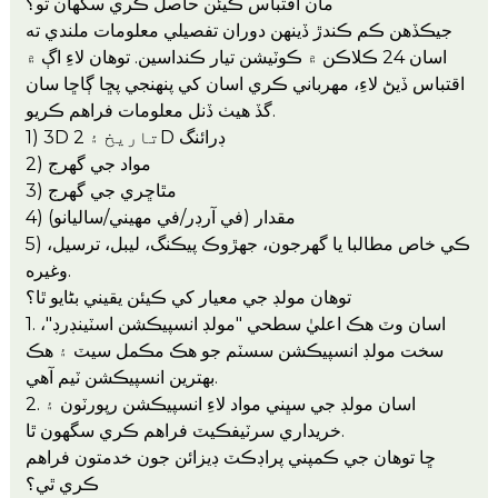
مان اقتباس ڪيئن حاصل ڪري سگهان ٿو؟
جيڪڏهن ڪم ڪندڙ ڏينهن دوران تفصيلي معلومات ملندي ته
اسان 24 ڪلاڪن ۾ ڪوٽيشن تيار ڪنداسين. توهان لاءِ اڳ ۾
اقتباس ڏيڻ لاءِ، مهرباني ڪري اسان کي پنهنجي پڇا ڳاڇا سان
گڏ هيٺ ڏنل معلومات فراهم ڪريو.
1) 3D تاريخ ۽ 2D ڊرائنگ
2) مواد جي گهرج
3) مٿاڇري جي گهرج
4) مقدار (في آرڊر/في مهيني/ساليانو)
5) ڪي خاص مطالبا يا گهرجون، جهڙوڪ پيڪنگ، ليبل، ترسيل،
وغيره.
توهان مولڊ جي معيار کي ڪيئن يقيني بڻايو ٿا؟
1. اسان وٽ هڪ اعليٰ سطحي "مولڊ انسپيڪشن اسٽينڊرڊ"،
سخت مولڊ انسپيڪشن سسٽم جو هڪ مڪمل سيٽ ۽ هڪ
بهترين انسپيڪشن ٽيم آهي.
2. اسان مولڊ جي سڀني مواد لاءِ انسپيڪشن رپورٽون ۽
خريداري سرٽيفڪيٽ فراهم ڪري سگهون ٿا.
ڇا توهان جي ڪمپني پراڊڪٽ ڊيزائن جون خدمتون فراهم
ڪري ٿي؟