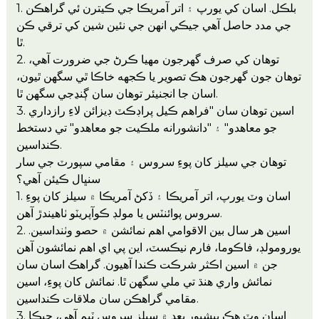
1. بلڪل. اسان کي يورپ ۽ اتر آمريڪا جي ڪيترن ئي گراهڪن
جي مدد حاصل آهي جيڪي انهن جي نئين شين کي ترقي ڪن
ٿا.
2. توهان کي صرف گهرجون مهيا ڪرڻ جي ضرورت آهي،
توهان جون گهرجون هڪ تصوير يا ڪجهه خاڪا ٿي سگهن ٿيون،
اسان جا انجنيئر توهان سان ڳنڍجي سگهن ٿا.
3. اسين توهان سان "فراهم ڪيل پراڊڪٽ ڊيزائن لاءِ رازداري
جو معاهدو" ۽ "دانشورانه ملڪيت جو معاهدو" تي دستخط
ڪنداسين.
توهان جي سيلز کان پوءِ سروس ۽ مقامي سپورٽ جي سار
سنڀال ڪيئن آهي؟
1. اسان وٽ يورپ، اتر آمريڪا ۽ ڏکڻ آمريڪا ۾ سيلز کان پوءِ
سروس پوائنٽس يا مولڊ ڪوآپريٽو ٺاهيندڙ آهن.
2. اسين هر سال بين الاقوامي اهم نمائشن ۾ حصو وٺنداسين.
يورومولڊ، فاڪوما، فارم نيڪسٽ، اين پي اي اهم نمائشون آهن
جن ۾ اسين اڪثر شرڪت ڪندا آهيون. گراهڪ اسان سان
نمائش واري هنڌ تي ملي سگهن ٿا. نمائش کان پوءِ، اسين
مقامي گراهڪن سان ملاقات ڪنداسين.
3. اسان وٽ هڪ پيشيور بعد ۾ سيلز سروس ٽيم آهي، جيڪا