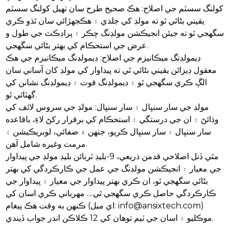
کولنگ سسٽم جي اصلاح: هڪ صحيح طرح سان ٺهيل کولنگ سسٽم
يقيني بڻائي ٿو ته مولڊ کي جلدي ۽ هڪجهڙائي سان ٿڌو ڪري
سگهجي ٿو ته جيئن انجيڪشن مولڊنگ چڪر ۽ پراڊڪٽ جي طول و
عرض جي استحڪام کي بهتر بڻائي سگهجي.
ڊيمولڊنگ ميڪانيزم جي اصلاح: ڊيمولڊنگ ميڪانيزم جي هڪ
معقول ڊيزائن يقيني بڻائي ٿي ته پيداوار کي مولڊ کان آساني سان
الڳ ڪري سگهجي ٿو ۽ ڊيمولڊنگ قوت ۽ ڊيمولڊنگ نشانن کي
گهٽائي ٿو.
مولڊ جي سار سنڀال ۽ سار سنڀال: مولڊ جي سروس لائف کي
وڌائڻ ۽ ان جي درستگي ۽ استحڪام کي برقرار رکڻ لاءِ، باقاعده
سار سنڀال ۽ سار سنڀال ڪريو، جنهن ۾ صفائي، لوبريڪيشن ۽
مرمت وغيره شامل آهن.
مٿي ڏنل اصلاحي قدمن ذريعي، 9-بليڊ ٽربائن بليڊ مولڊ جي پيداوار
جي معيار ۽ انجيڪشن مولڊنگ جي عمل جي ڪارڪردگي کي بهتر
بڻائي سگهجي ٿو، ان ڪري بهتر پيداوار جي معيار ۽ پيداوار جي
ڪارڪردگي حاصل ڪري سگهجي ٿي.... مهرباني ڪري اسان کي
ڪنهن به وقت هڪ پيغام (اي ميل: info@ansixtech.com)
موڪليو ۽ اسان جي ٽيم توهان کي 12 ڪلاڪن اندر جواب ڏيندي.