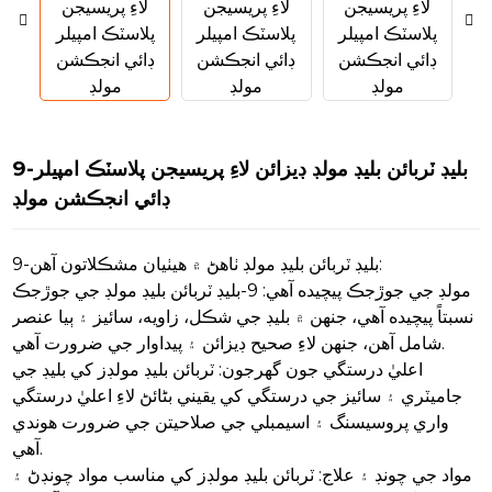
9-بليڊ ٽربائن بليڊ مولڊ ڊيزائن لاءِ پريسيجن پلاسٽڪ امپيلر
ڊائي انجڪشن مولڊ
9-بليڊ ٽربائن بليڊ مولڊ ٺاهڻ ۾ هيٺيان مشڪلاتون آهن:
مولڊ جي جوڙجڪ پيچيده آهي: 9-بليڊ ٽربائن بليڊ مولڊ جي جوڙجڪ
نسبتاً پيچيده آهي، جنهن ۾ بليڊ جي شڪل، زاويه، سائيز ۽ ٻيا عنصر
n
شامل آهن، جنهن لاءِ صحيح ڊيزائن ۽ پيداوار جي ضرورت آهي.
اعليٰ درستگي جون گهرجون: ٽربائن بليڊ مولڊز کي بليڊ جي
جاميٽري ۽ سائيز جي درستگي کي يقيني بڻائڻ لاءِ اعليٰ درستگي
واري پروسيسنگ ۽ اسيمبلي جي صلاحيتن جي ضرورت هوندي
n
آهي.
مواد جي چونڊ ۽ علاج: ٽربائن بليڊ مولڊز کي مناسب مواد چونڊڻ ۽
n