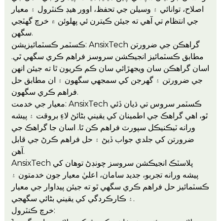
اصلاح، توانائي ۽ وسيلن جي تحفظ، اوور هيڊ ڪنٽرول ۽ معيار
جي انتظام تي آهي ته جيئن ڪيترن ئي پهلوئن ۾ خرچ گهٽجي
سگهن.
ڪسٽمر ڪسٽمائيزيشن: AnsixTech گراهڪن جي ضرورتن
مطابق ڪسٽمائيز انجيڪشن سروسز فراهم ڪري سگهي ٿي.
اسان گراهڪن سان ويجهڙائي سان ڪم ڪريون ٿا ته جيئن انهن
جي ضرورتن ۽ گهرجن کي سمجهي سگهون ۽ ان مطابق حل
فراهم ڪري سگهون.
معيار جي خدمت: AnsixTech ڪسٽمر سروس تي ڌيان ڏئي
ٿو، اهي گراهڪ جي اطمينان کي يقيني بڻائڻ لاءِ بروقت ۽ پيشه
ورانه ٽيڪنيڪل سپورٽ فراهم ڪن ٿا. اسان جا گراهڪ جي
ضرورتن کي جلدي جواب ڏيڻ ۽ حل فراهم ڪرڻ جي قابل
آهن.
AnsixTech پلاسٽڪ انجيڪشن سروسز چونڊڻ توهان کي
پيشه ورانه تجربو، جديد سامان، اعليٰ معيار جون خدمتون ۽
ڪسٽمائيز حل فراهم ڪري سگهي ٿو ته جيئن پيداوار جي معيار
۽ ڪارڪردگي کي يقيني بڻائي سگهجي.
خرچ ڪنٽرول: