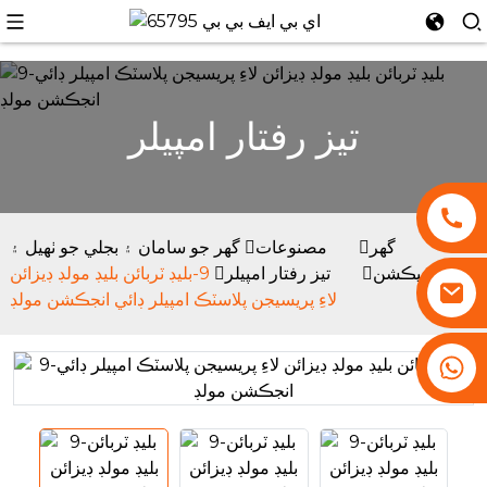
تيز رفتار امپيلر
گھر
مصنوعات
گھر جو سامان ۽ بجلي جو ٺهيل ۽
انجيڪشن
تيز رفتار امپيلر
9-بليڊ ٽربائن بليڊ مولڊ ڊيزائن
لاءِ پريسيجن پلاسٽڪ امپيلر ڊائي انجڪشن مولڊ
+86 13530645990
i