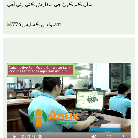
سان ڪم ڪرڻ جي سفارش ڪئي وئي آهي.