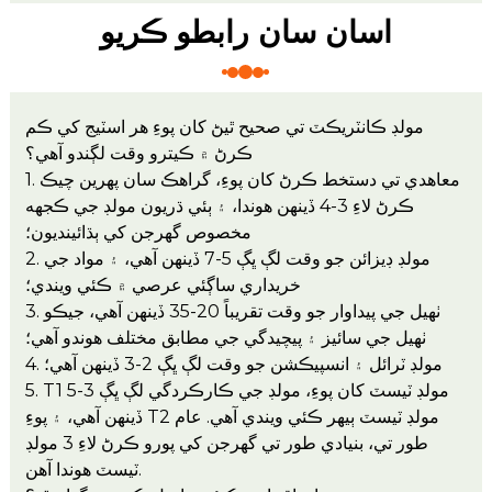
اسان سان رابطو ڪريو
مولڊ ڪانٽريڪٽ تي صحيح ٿيڻ کان پوءِ هر اسٽيج کي ڪم
ڪرڻ ۾ ڪيترو وقت لڳندو آهي؟
1. معاهدي تي دستخط ڪرڻ کان پوءِ، گراهڪ سان پهرين چيڪ
ڪرڻ لاءِ 3-4 ڏينهن هوندا، ۽ ٻئي ڌريون مولڊ جي ڪجهه
مخصوص گهرجن کي ٻڌائينديون؛
2. مولڊ ڊيزائن جو وقت لڳ ڀڳ 5-7 ڏينهن آهي، ۽ مواد جي
خريداري ساڳئي عرصي ۾ ڪئي ويندي؛
3. ٺهيل جي پيداوار جو وقت تقريباً 20-35 ڏينهن آهي، جيڪو
ٺهيل جي سائيز ۽ پيچيدگي جي مطابق مختلف هوندو آهي؛
4. مولڊ ٽرائل ۽ انسپيڪشن جو وقت لڳ ڀڳ 2-3 ڏينهن آهي؛
5. T1 مولڊ ٽيسٽ کان پوءِ، مولڊ جي ڪارڪردگي لڳ ڀڳ 3-5
ڏينهن آهي، ۽ پوءِ T2 مولڊ ٽيسٽ ٻيهر ڪئي ويندي آهي. عام
طور تي، بنيادي طور تي گهرجن کي پورو ڪرڻ لاءِ 3 مولڊ
ٽيسٽ هوندا آهن.