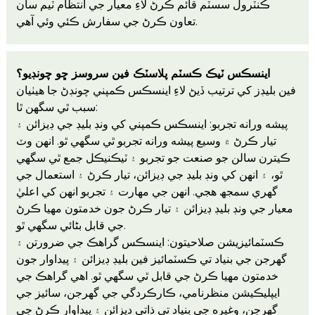
ڪنٽرول سسٽم قائم ڪرڻ لاءِ معيار جي انتظام ٽيم سان
تعاون ڪرڻ جي سفارش ڪئي وئي آهي.
اينسڪس ٽيڪ ڪسٽم پلاسٽڪ فين سروسز ڇو چونڊيو؟
فين بليڊز کي ترتيب ڏيڻ لاءِ اينسڪس ڪمپني چونڊڻ جا هيٺيان
سبب ٿي سگهن ٿا:
پيشه ورانه تجربو: اينسڪس ڪمپني کي ونڊ بليڊ جي ڊيزائن ۽
تيار ڪرڻ ۾ وسيع پيشه ورانه تجربو ٿي سگهي ٿو. انهن وٽ
ڪيترن سالن جو صنعت جو تجربو ۽ ٽيڪنيڪل جمع ٿي سگهي
ٿو، ۽ انهن کي ونڊ بليڊ جي ڊيزائن، تيار ڪرڻ ۽ استعمال جي
گهري سمجھ هجي. انهن جي مهارت ۽ تجربو انهن کي اعليٰ
معيار جي ونڊ بليڊ ڊيزائن ۽ تيار ڪرڻ جون خدمتون مهيا ڪرڻ
جي قابل بڻائي سگهي ٿو.
ڪسٽمائيزيشن صلاحيتون: اينسڪس گراهڪ جي ضرورتن ۽
گهرجن جي بنياد تي ڪسٽمائيز فين بليڊ ڊيزائن ۽ پيداوار جون
خدمتون مهيا ڪرڻ جي قابل ٿي سگهي ٿو. اهي گراهڪ جي
ايپليڪيشن منظرنامي، ڪارڪردگي جي گهرجن، سائيز جي
گهرجن، وغيره جي بنياد تي ذاتي ڊيزائن ۽ پيداوار ڪرڻ جي