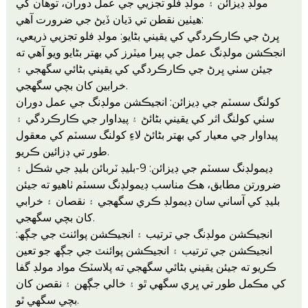
مولڊ ڊيزائن ۽ مولڊ فلو تجزيي جي عمل دوران، توهان کي
هيٺين نقطن تي ڌيان ڏيڻ جي ضرورت آهي:
ڀرڻ جي ڪارڪردگي کي يقيني بڻايو: مولڊ فلو تجزيي ذريعي،
انجڪشن مولڊنگ عمل جي پيرا ميٽرز کي بهتر بڻايو ويو آهي ته
جيئن سٺي ڀرڻ جي ڪارڪردگي کي يقيني بڻائي سگهجي ۽
خرابين کان بچي سگهجي.
کولنگ سسٽم جي ڊيزائن: انجيڪشن مولڊنگ جي عمل دوران
سٺي کولنگ اثر کي يقيني بڻائڻ ۽ پيداوار جي ڪارڪردگي ۽
پيداوار جي معيار کي بهتر بڻائڻ لاءِ کولنگ سسٽم کي معقول
طور تي ڊزائين ڪريو.
ڊيمولڊنگ سسٽم جي ڊيزائن: 9-بليڊ ٽربائن بليڊ جي شڪل ۽
ضرورتن مطابق، هڪ مناسب ڊيمولڊنگ سسٽم ٺاهيو ته جيئن
بليڊ کي آساني سان ڊيمولڊ ڪري سگهجي ۽ نقصان ۽ خرابي
کان بچي سگهجي.
انجيڪشن مولڊنگ جي ترتيب ۽ انجيڪشن پوائنٽ جي جڳھ:
انجيڪشن جي ترتيب ۽ انجيڪشن پوائنٽ جي جڳھ جو تعين
ڪريو ته جيئن يقيني بڻائي سگهجي ته پلاسٽڪ مواد مولڊ گفا
کي مڪمل طور تي ڀري سگهي ٿو ۽ خالي جڳهن ۽ نقصن کان
بچي سگهي ٿو.