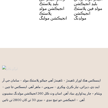
بليڊ انجيڪشن
بليڊ پلاسٽڪ
مولڊ فين پلاسٽڪ
انجيڪشن مولڊ
انجيڪشن
پلاسٽڪ
مولڊنگ
انجيڪشن مولنگ
اينسڪس هڪ اوزار ٺاهيندڙ ۽ ٺاهيندڙ آهي جيڪو پلاسٽڪ مولڊ ۽ سامان جي آر
اينڊ ڊي، ڊيزائن، تيار ڪرڻ، وڪري ۽ سروس ۾ ماهر آهي. اينسڪس جا چين ۽
ويٽنام ۾ چار پيداواري بنياد آهن. اسان وٽ ڪل 260 انجيڪشن مولڊنگ مشينون
آهن. ۽ انجيڪشن جو ٽنيج ننڍي ۾ ننڍي 30 ٽن کان 2800 ٽن تائين.