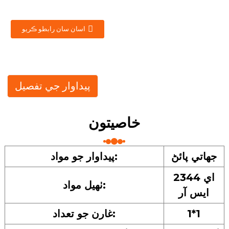
اسان سان رابطو ڪريو
پيداوار جي تفصيل
خاصيتون
جهاتي پائڻ
پيداوار جو مواد:
2344 اي
ٺهيل مواد:
ايس آر
1*1
غارن جو تعداد: