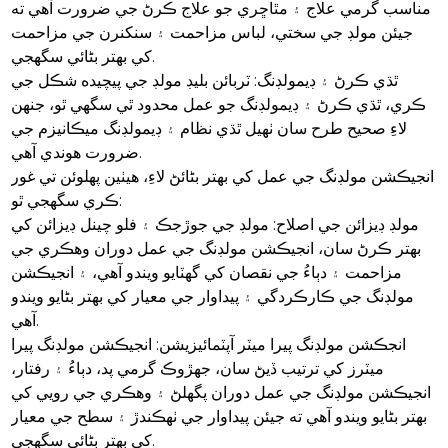
مناسب گرمي علاج ۽ مٿاڇري جو علاج ڪرڻ جي ضرورت آهي ته
جيئن مولڊ جي سختي، لباس مزاحمت ۽ سنکنرن جي مزاحمت
کي بهتر بڻائي سگهجي.
ٿڌي ڪرڻ ۽ ڊيمولڊنگ: ٽربائن بليڊ مولڊ جي پيچيده شڪل جي
ڪري، ٿڌي ڪرڻ ۽ ڊيمولڊنگ جو عمل محدود ٿي سگهي ٿو، جنهن
لاءِ صحيح طرح سان ٺهيل ٿڌي نظام ۽ ڊيمولڊنگ ميڪانيزم جي
ضرورت هوندي آهي.
انجيڪشن مولڊنگ جي عمل کي بهتر بڻائڻ لاءِ، هيٺين پهلوئن تي غور
ڪري سگهجي ٿو:
مولڊ ڊيزائن جي اصلاح: مولڊ جي جوڙجڪ ۽ فلو چينل ڊيزائن کي
بهتر ڪرڻ سان، انجيڪشن مولڊنگ جي عمل دوران وهڪري جي
مزاحمت ۽ دٻاءُ جي نقصان کي گهٽايو ويندو آهي، ۽ انجيڪشن
مولڊنگ جي ڪارڪردگي ۽ پيداوار جي معيار کي بهتر بڻايو ويندو
آهي.
انجڪشن مولڊنگ پيرا ميٽر آپٽمائيزيشن: انجيڪشن مولڊنگ پيرا
ميٽرز کي ترتيب ڏيڻ سان، جهڙوڪ گرمي پد، دٻاءُ ۽ رفتار،
انجيڪشن مولڊنگ جي عمل دوران پگھلڻ ۽ وهڪري جي رويي کي
بهتر بڻايو ويندو آهي ته جيئن پيداوار جي ٺهڪندڙ ۽ سطح جي معيار
کي بهتر بڻائي سگهجي.