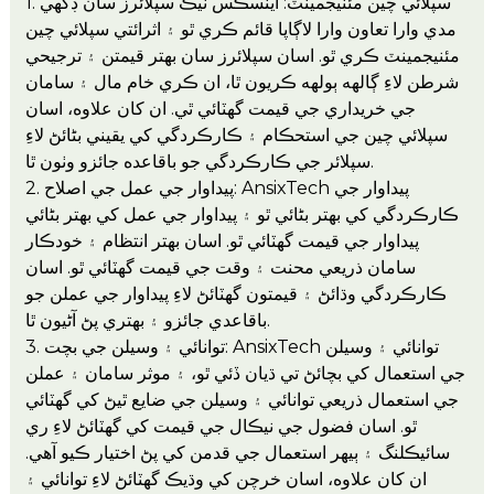
1. سپلائي چين مئنيجمينٽ: اينسڪس ٽيڪ سپلائرز سان ڊگهي
مدي وارا تعاون وارا لاڳاپا قائم ڪري ٿو ۽ اثرائتي سپلائي چين
مئنيجمينٽ ڪري ٿو. اسان سپلائرز سان بهتر قيمتن ۽ ترجيحي
شرطن لاءِ ڳالهه ٻولهه ڪريون ٿا، ان ڪري خام مال ۽ سامان
جي خريداري جي قيمت گهٽائي ٿي. ان کان علاوه، اسان
سپلائي چين جي استحڪام ۽ ڪارڪردگي کي يقيني بڻائڻ لاءِ
سپلائر جي ڪارڪردگي جو باقاعده جائزو وٺون ٿا.
2. پيداوار جي عمل جي اصلاح: AnsixTech پيداوار جي
ڪارڪردگي کي بهتر بڻائي ٿو ۽ پيداوار جي عمل کي بهتر بڻائي
پيداوار جي قيمت گھٽائي ٿو. اسان بهتر انتظام ۽ خودڪار
سامان ذريعي محنت ۽ وقت جي قيمت گھٽائي ٿو. اسان
ڪارڪردگي وڌائڻ ۽ قيمتون گهٽائڻ لاءِ پيداوار جي عملن جو
باقاعدي جائزو ۽ بهتري پڻ آڻيون ٿا.
3. توانائي ۽ وسيلن جي بچت: AnsixTech توانائي ۽ وسيلن
جي استعمال کي بچائڻ تي ڌيان ڏئي ٿو، ۽ موثر سامان ۽ عملن
جي استعمال ذريعي توانائي ۽ وسيلن جي ضايع ٿيڻ کي گھٽائي
ٿو. اسان فضول جي نيڪال جي قيمت کي گهٽائڻ لاءِ ري
سائيڪلنگ ۽ ٻيهر استعمال جي قدمن کي پڻ اختيار ڪيو آهي.
ان کان علاوه، اسان خرچن کي وڌيڪ گهٽائڻ لاءِ توانائي ۽