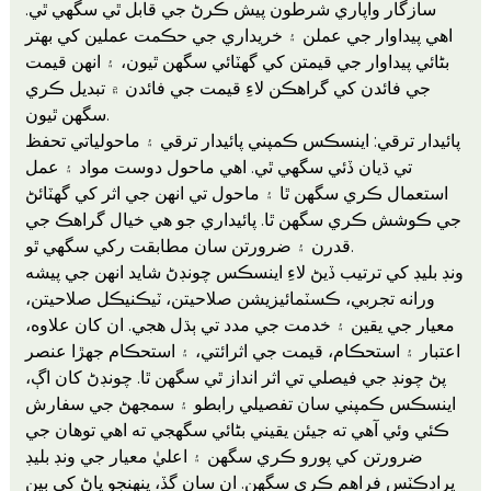
سازگار واپاري شرطون پيش ڪرڻ جي قابل ٿي سگهي ٿي.
اهي پيداوار جي عملن ۽ خريداري جي حڪمت عملين کي بهتر
بڻائي پيداوار جي قيمتن کي گهٽائي سگهن ٿيون، ۽ انهن قيمت
جي فائدن کي گراهڪن لاءِ قيمت جي فائدن ۾ تبديل ڪري
سگهن ٿيون.
پائيدار ترقي: اينسڪس ڪمپني پائيدار ترقي ۽ ماحولياتي تحفظ
تي ڌيان ڏئي سگهي ٿي. اهي ماحول دوست مواد ۽ عمل
استعمال ڪري سگهن ٿا ۽ ماحول تي انهن جي اثر کي گهٽائڻ
جي ڪوشش ڪري سگهن ٿا. پائيداري جو هي خيال گراهڪ جي
قدرن ۽ ضرورتن سان مطابقت رکي سگهي ٿو.
ونڊ بليڊ کي ترتيب ڏيڻ لاءِ اينسڪس چونڊڻ شايد انهن جي پيشه
ورانه تجربي، ڪسٽمائيزيشن صلاحيتن، ٽيڪنيڪل صلاحيتن،
معيار جي يقين ۽ خدمت جي مدد تي ٻڌل هجي. ان کان علاوه،
اعتبار ۽ استحڪام، قيمت جي اثرائتي، ۽ استحڪام جهڙا عنصر
پڻ چونڊ جي فيصلي تي اثر انداز ٿي سگهن ٿا. چونڊڻ کان اڳ،
اينسڪس ڪمپني سان تفصيلي رابطو ۽ سمجھڻ جي سفارش
ڪئي وئي آهي ته جيئن يقيني بڻائي سگهجي ته اهي توهان جي
ضرورتن کي پورو ڪري سگهن ۽ اعليٰ معيار جي ونڊ بليڊ
پراڊڪٽس فراهم ڪري سگهن. ان سان گڏ، پنهنجو پاڻ کي ٻين