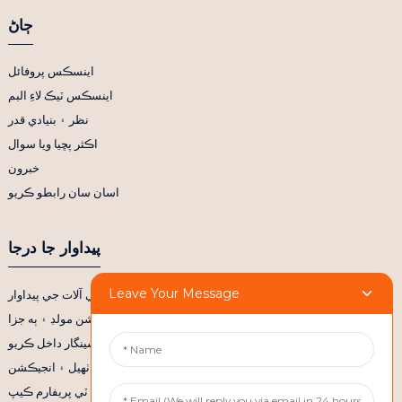
ڄاڻ
اينسڪس پروفائل
اينسڪس ٽيڪ لاءِ البم
نظر ۽ بنيادي قدر
اڪثر پڇيا ويا سوال
خبرون
اسان سان رابطو ڪريو
پيداوار جا درجا
Leave Your Message
طبي آلات جي پيداوار
پريسيشن مولڊ ۽ ٻه جزا
گاڏين جي حصن لاءِ مولڊ سينگار داخل ڪريو
گھر جو سامان ۽ بجلي جو ٺهيل ۽ انجيڪشن
سينگار جي پيڪنگ جون شيون ۽ پي اي ٽي پريفارم ڪيپ