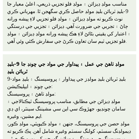
مناسب مولڊ ڊيزائن ۽ مولڊ فلو تجزيي ذريعي، اعليٰ معيار جا
9-بليڊ ٽربائن بليڊ مولڊ حاصل ڪري سگھجن ٿا. مهرباني ڪري
نوٽ ڪريو ته مولڊ ڊيزائن ۽ مولڊ فلو تجزيي لاءِ پيشه ورانه
ڄاڻ ۽ تجربي جي ضرورت آهي. ڊيزائن ۽ تجزيي جي درستگي
۽ اعتبار کي يقيني بڻائڻ لاءِ هڪ پيشه ورانه مولڊ ڊيزائن ۽ مولڊ
فلو تجزيي ٽيم سان تعاون ڪرڻ جي سفارش ڪئي وئي آهي.
مولڊ ٺاهڻ جي عمل ۽ پيداوار جي مواد جي چونڊ جا 9-بليڊ
ٽربائن بليڊ
9-بليڊ ٽربائن بليڊ مولڊز جي پيداوار ۽ پروسيسنگ ۽ بليڊ مواد
جي چونڊ ۽ ايپليڪيشن:
مولڊ ٺاهڻ ۽ پروسيسنگ:
مولڊ ڊيزائن جي مطابق، مناسب پروسيسنگ ٽيڪنالاجي ۽
سامان چونڊيو، جهڙوڪ سي اين سي مشيننگ سينٽر، اي ڊي
ايم مشين، وغيره.
مولڊ حصن جي پروسيسنگ، جنهن ۾ مولڊ ڪيويٽي، مولڊ ڪور،
ڊيمولڊنگ سسٽم، کولنگ سسٽم وغيره شامل آهن. پڪ ڪريو ته
پروسيسنگ جي درستگي ۽ سائيز گهرجن کي پورو ڪري ٿي.