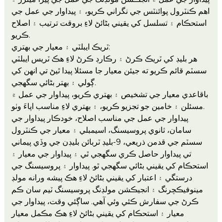
اهم ڪنٽرول پوائنٽس جي نگراني ڪريو، ۽ پيداوار جي عمل جي
استحڪام ۽ تسلسل کي يقيني بڻائڻ لاءِ بروقت ترتيب ۽ اصلاح
ڪريو.
ٽريڪ ايبلٽي ۽ معيار جي بهتري:
هر بليڊ کي ٽريڪ ڪرڻ ۽ رڪارڊ ڪرڻ لاءِ هڪ ٽريس ايبلٽي
سسٽم قائم ڪريو ته جيئن معيار جا مسئلا پيدا ٿيڻ تي انهن کي
ڳولي ۽ بهتر بڻائي سگهجي.
باقاعدي معيار جي تشخيص ۽ بهتري ڪريو، پيداوار جي عمل ۾
مسئلن ۽ خامين جو تجزيو ڪريو، ۽ بهتري لاءِ مناسب اپاءَ وٺو.
پيداوار جي عمل جي مناسب اصلاح، خودڪار پيداوار جي
سامان، ثانوي پروسيسنگ، اسيمبلي ۽ معيار جي ڪنٽرول
سسٽم جي قدمن ذريعي، 9-بليڊ ٽربائن بليڊن جي وڏي پيماني
تي پيداوار حاصل ڪري سگهجي ٿي ۽ پيداوار جي معيار ۽
استحڪام کي يقيني بڻائي سگهجي ٿو. پيداوار ۽ پروسيسنگ جي
درستگي ۽ اعتبار کي يقيني بڻائڻ لاءِ هڪ پيشه ورانه مولڊ
مينوفيڪچرنگ ۽ انجيڪشن مولڊنگ پروسيسنگ ٽيم سان ڪم
ڪرڻ جي سفارش ڪئي وئي آهي. ساڳئي وقت، پيداوار جي
معيار ۽ استحڪام کي يقيني بڻائڻ لاءِ هڪ مڪمل معيار