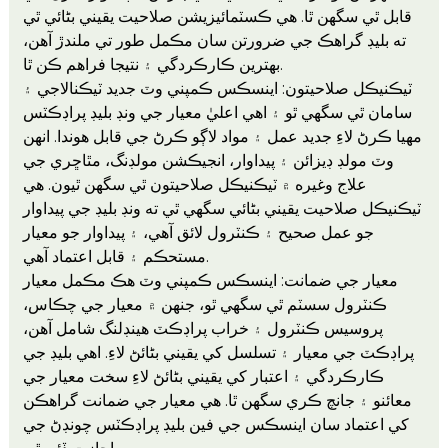
قابل ٿي سگهن ٿا. هي ڪسٽمائيزيشن صلاحيت يقيني بڻائي ٿي
ته بليڊ گراهڪ جي ضرورتن سان مڪمل طور تي ملندڙ آهن،
بهترين ڪارڪردگي ۽ نتيجا فراهم ڪن ٿا.
ٽيڪنيڪل صلاحيتون: اينسڪس ڪمپني وٽ جديد ٽيڪنالاجي ۽
سامان ٿي سگهي ٿو ۽ اهي اعليٰ معيار جي ونڊ بليڊ پراڊڪٽس
مهيا ڪرڻ لاءِ جديد عمل ۽ مواد لاڳو ڪرڻ جي قابل هوندا. انهن
وٽ مولڊ ڊيزائن ۽ پيداوار، انجيڪشن مولڊنگ، مٿاڇري جي
علاج وغيره ۾ ٽيڪنيڪل صلاحيتون ٿي سگهن ٿيون. هي
ٽيڪنيڪل صلاحيت يقيني بڻائي سگهي ٿي ته ونڊ بليڊ جي پيداوار
جو عمل صحيح ۽ ڪنٽرول لائق آهي، ۽ پيداوار جو معيار
مستحڪم ۽ قابل اعتماد آهي.
معيار جي ضمانت: اينسڪس ڪمپني وٽ هڪ مڪمل معيار
ڪنٽرول سسٽم ٿي سگهي ٿو، جنهن ۾ معيار جي چڪاس،
پروسيس ڪنٽرول ۽ خراب پراڊڪٽ هينڊلنگ شامل آهن،
پراڊڪٽ جي معيار ۽ تسلسل کي يقيني بڻائڻ لاءِ. اهي بليڊ جي
ڪارڪردگي ۽ اعتبار کي يقيني بڻائڻ لاءِ سخت معيار جي
معائنو ۽ جانچ ڪري سگهن ٿا. هي معيار جي ضمانت گراهڪن
کي اعتماد سان اينسڪس جي فين بليڊ پراڊڪٽس چونڊڻ جي