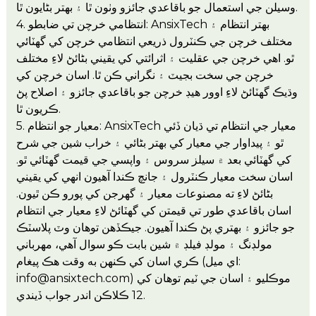
وسيلن جي استعمال جو باقاعدي جائزو وٺون ٿا ۽ بهتر بڻايون ٿا.
4. انتظامي خرچن تي ضابطو: AnsixTech بهتر انتظام ۽
مختلف خرچن جي ڪنٽرول ذريعي انتظامي خرچن کي گھٽائي
ٿو. اهي خرچن جي عقليت ۽ اثرائتي کي يقيني بڻائڻ لاءِ مختلف
خرچن جي سخت بجيٽ ۽ نگراني ڪن ٿا. اسان خرچن کي
وڌيڪ گهٽائڻ لاءِ اوور هيڊ خرچن جو باقاعدي جائزو ۽ اصلاح پڻ
ڪريون ٿا.
5. معيار جو انتظام: AnsixTech معيار جي انتظام تي ڌيان ڏئي
ٿو ۽ پيداوار جي معيار کي بهتر بڻائي ۽ خراب شين جي شرح
کي گهٽائي بعد ۾ سيلز سروس ۽ واپسي جي قيمت گھٽائي ٿو.
اسان سخت معيار ڪنٽرول ۽ جانچ ڪندا آهيون انهي کي يقيني
بڻائڻ لاءِ ته مصنوعات معيار ۽ گهرجن کي پورو ڪن ٿيون.
اسان باقاعدي طور تي قيمتن کي گهٽائڻ لاءِ معيار جي انتظام
جو جائزو ۽ بهتري پڻ ڪندا آهيون. جيڪڏهن توهان وٽ پلاسٽڪ
مولڊنگ ۽ مولڊ فيلڊ ۾ شين بابت ڪو سوال آهي، مهرباني
ڪري اسان کي ڪنهن به وقت هڪ پيغام (اي ميل:
info@ansixtech.com) موڪليو ۽ اسان جي ٽيم توهان کي
12 ڪلاڪن اندر جواب ڏيندي.