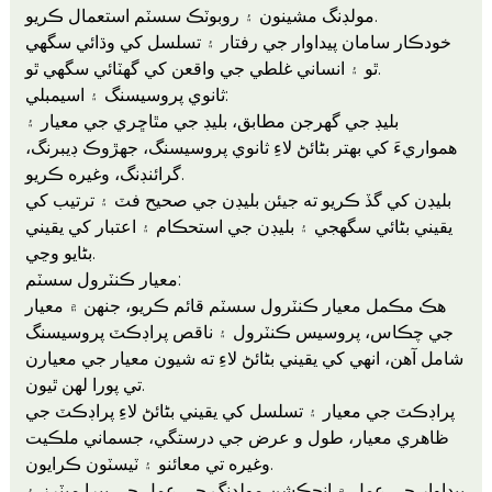
مولڊنگ مشينون ۽ روبوٽڪ سسٽم استعمال ڪريو.
خودڪار سامان پيداوار جي رفتار ۽ تسلسل کي وڌائي سگھي
ٿو ۽ انساني غلطي جي واقعن کي گھٽائي سگھي ٿو.
ثانوي پروسيسنگ ۽ اسيمبلي:
بليڊ جي گهرجن مطابق، بليڊ جي مٿاڇري جي معيار ۽
همواريءَ کي بهتر بڻائڻ لاءِ ثانوي پروسيسنگ، جهڙوڪ ڊيبرنگ،
گرائنڊنگ، وغيره ڪريو.
بليڊن کي گڏ ڪريو ته جيئن بليڊن جي صحيح فٽ ۽ ترتيب کي
يقيني بڻائي سگهجي ۽ بليڊن جي استحڪام ۽ اعتبار کي يقيني
بڻايو وڃي.
معيار ڪنٽرول سسٽم:
هڪ مڪمل معيار ڪنٽرول سسٽم قائم ڪريو، جنهن ۾ معيار
جي چڪاس، پروسيس ڪنٽرول ۽ ناقص پراڊڪٽ پروسيسنگ
شامل آهن، انهي کي يقيني بڻائڻ لاءِ ته شيون معيار جي معيارن
تي پورا لهن ٿيون.
پراڊڪٽ جي معيار ۽ تسلسل کي يقيني بڻائڻ لاءِ پراڊڪٽ جي
ظاهري معيار، طول و عرض جي درستگي، جسماني ملڪيت
وغيره تي معائنو ۽ ٽيسٽون ڪرايون.
پيداوار جي عمل ۾ انجڪشن مولڊنگ جي عمل جي پيرا ميٽرز ۽