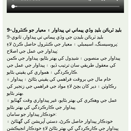
9-بليڊ ٽربائن بليڊ وڏي پيماني تي پيداوار ۽ معيار جو ڪنٽرول
9-بليڊ ٽربائن بليڊن جي وڏي پيماني تي پيداوار، ثانوي
پروسيسنگ، اسيمبلي ۽ معيار جي ڪنٽرول حاصل ڪرڻ لاءِ:
پيداوار جي عمل جي اصلاح:
پيداوار جي منصوبن ۽ شيڊول کي بهتر بڻايو، پيداوار جي ڪمن
کي معقول طريقي سان ترتيب ڏيو، ۽ پيداوار جي عمل جي
ڪارڪردگي ۽ همواري کي يقيني بڻايو.
خام مال جي بروقت فراهمي کي يقيني بڻائڻ ۽ پيداوار ۾
رڪاوٽن ۽ دير کان بچڻ لاءِ مواد جي فراهمي جي زنجير کي
بهتر بڻايو.
عمل جي وهڪري کي بهتر بڻايو، غير پيداواري وقت گھٽايو ۽
پيداوار جي ڪارڪردگي کي بهتر بڻايو.
خودڪار پيداوار جو سامان:
خودڪار پيداوار حاصل ڪرڻ، دستي آپريشن کي گهٽائڻ ۽
پيداوار جي ڪارڪردگي کي بهتر بڻائڻ لاءِ خودڪار انجيڪشن