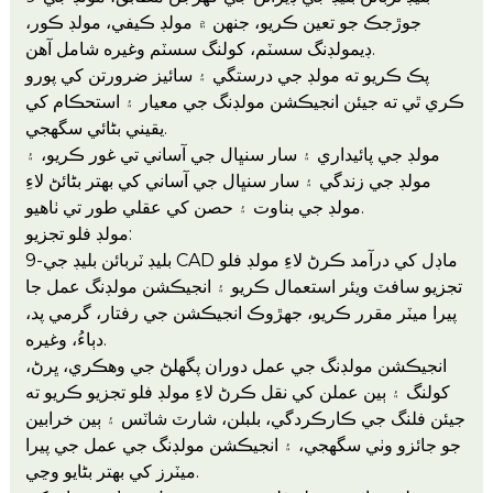
جوڙجڪ جو تعين ڪريو، جنهن ۾ مولڊ ڪيفي، مولڊ ڪور،
ڊيمولڊنگ سسٽم، کولنگ سسٽم وغيره شامل آهن.
پڪ ڪريو ته مولڊ جي درستگي ۽ سائيز ضرورتن کي پورو
ڪري ٿي ته جيئن انجيڪشن مولڊنگ جي معيار ۽ استحڪام کي
يقيني بڻائي سگهجي.
مولڊ جي پائيداري ۽ سار سنڀال جي آساني تي غور ڪريو، ۽
مولڊ جي زندگي ۽ سار سنڀال جي آساني کي بهتر بڻائڻ لاءِ
مولڊ جي بناوت ۽ حصن کي عقلي طور تي ٺاهيو.
مولڊ فلو تجزيو:
9-بليڊ ٽربائن بليڊ جي CAD ماڊل کي درآمد ڪرڻ لاءِ مولڊ فلو
تجزيو سافٽ ويئر استعمال ڪريو ۽ انجيڪشن مولڊنگ عمل جا
پيرا ميٽر مقرر ڪريو، جهڙوڪ انجيڪشن جي رفتار، گرمي پد،
دٻاءُ، وغيره.
انجيڪشن مولڊنگ جي عمل دوران پگھلڻ جي وهڪري، ڀرڻ،
کولنگ ۽ ٻين عملن کي نقل ڪرڻ لاءِ مولڊ فلو تجزيو ڪريو ته
جيئن فلنگ جي ڪارڪردگي، بلبلن، شارٽ شاٽس ۽ ٻين خرابين
جو جائزو وٺي سگهجي، ۽ انجيڪشن مولڊنگ جي عمل جي پيرا
ميٽرز کي بهتر بڻايو وڃي.