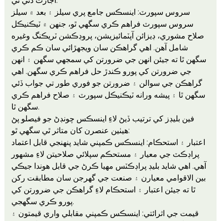
اجازت ڏئي ٿي.
سروس سپورٽ: اينسڪس جامع پري سيلز ۽ بعد ۾ سيلز
سروس سپورٽ فراهم ڪري سگھي ٿو، جنهن ۾ ٽيڪنيڪل
صلاح مشوري، ڊيزائن آپٽمائيزيشن، پروڊڪشن ٽريڪنگ وغيره
شامل آهن. اهي گراهڪن سان ويجهڙائي سان ڪم ڪري
سگهن ٿا ته جيئن انهن جي ضرورتن کي سمجهي سگهن ۽ انهن
جي ضرورتن کي پورو ڪندڙ حل فراهم ڪري سگهن. اهي
گراهڪن جي سوالن ۽ ضرورتن جو فوري طور تي جواب ڏئي
سگهن ٿا ۽ پيشه ورانه ٽيڪنيڪل سپورٽ ۽ صلاح فراهم ڪري
سگهن ٿا.
فين بليڊز کي ترتيب ڏيڻ لاءِ اينسڪس چونڊڻ جو فيصلو پڻ
هيٺين عنصرن کان متاثر ٿي سگھي ٿو:
اعتبار ۽ استحڪام: اينسڪس ڪمپني شايد پنهنجي قابل اعتماد
پراڊڪٽ جي معيار ۽ مستحڪم سپلائي صلاحيتن لاءِ مشهور
آهي. اهي شايد بليڊ پراڊڪٽس مهيا ڪرڻ جي قابل هوندا جيڪي
بين الاقوامي معيارن ۽ صنعت جي گهرجن سان مطابقت رکن
ٿا ته جيئن اعتبار ۽ استحڪام لاءِ گراهڪن جي ضرورتن کي
پورو ڪري سگهجي.
قيمت جي اثرائتي: اينسڪس ڪمپني مقابلي واري قيمتون ۽