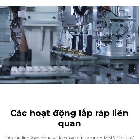
Các hoạt động lắp ráp liên
quan
Lắp ráp linh kiện nhựa và kim loại / In tampon MMS / In lụa /