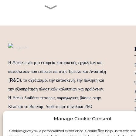
Εξαρτήματα κατεργασίας
στροβίλων με σφαιρικό γρανάζι
POM, βιομηχανικά εξαρτήματα
κιβωτίου ταχυτήτων, εξαρτήματα
εξαρτημάτων εργαλειομηχανών,
κατασκευή, επεξεργασία και
παραγωγή εξαρτημάτων POM,
εξαρτήματα POM CNC
Μέρη POM
Μηχανική κατεργασία PVDF
Μηχανική κατεργασία CNC
Η Ansix είναι μια εταιρεία κατασκευής εργαλείων και
Ιατρικά εξαρτήματα PVDF
Βιομηχανικός εξοπλισμός ελέγχου
κατασκευών που ειδικεύεται στην Έρευνα και Ανάπτυξη
Επεξεργασία εξαρτημάτων PVDF
Πλαστικά εξαρτήματα Μηχανική
(R&D), το σχεδιασμό, την κατασκευή, την πώληση και
κατεργασία CNC Μέρη
κατεργασίας PVDF
την εξυπηρέτηση πλαστικών καλουπιών και προϊόντων.
Μέρη PVDF
Η Ansix διαθέτει τέσσερις παραγωγικές βάσεις στην
Κίνα και το Βιετνάμ. Διαθέτουμε συνολικά 260
μηχανές χύτευσης με έγχυση και χωρητικότητα έγχυσης
Manage Cookie Consent
από τις μικρότερες 30 τόνους έως 2800 τόνους.
Cookies give you a personalized experience. Cookie files help us to enhan