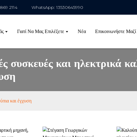
1869 2114
WhatsApp: 13530645990
άς
Γιατί Να Μας Επιλέξετε
Νέα
Επικοινωνήστε Μαζί
ές συσκευές και ηλεκτρικά κ
χυση
ύπια και έγχυση