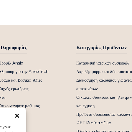
Πληροφορίες
Κατηγορίες Προϊόντων
Προφίλ Ansix
Κατασκευή ιατρικών συσκευών
Άλμπουμ για την AnsixTech
Ακριβής φόρμα και δύο συστατι
Όραμα και Βασικές Αξίες
Διακόσμηση καλουπιού για αντα
Συχνές ερωτήσεις
αυτοκινήτων
Νέα
Οικιακές συσκευές και ηλεκτρικ
Επικοινωνήστε μαζί μας
και έγχυση
Προϊόντα συσκευασίας καλλυντι
PET PreformCap
ce your
Πλαστικά εξαρτήματα κατεργα