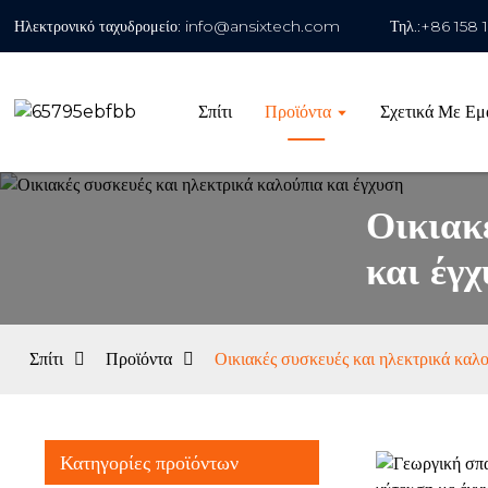
Ηλεκτρονικό ταχυδρομείο: info@ansixtech.com
Τηλ.:+86 158 
Σπίτι
Προϊόντα
Σχετικά Με Εμ
Οικιακ
και έγ
Σπίτι
Προϊόντα
Οικιακές συσκευές και ηλεκτρικά καλο
Κατηγορίες προϊόντων