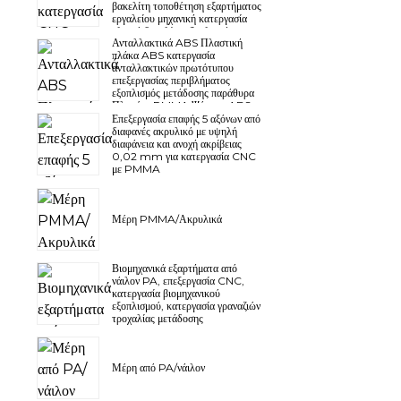
βακελίτη τοποθέτηση εξαρτήματος
εργαλείου μηχανική κατεργασία
υλικού βακελίτη εξοπλισμός
Ανταλλακτικά ABS Πλαστική
μετάδοσης λόγω σταθερού
πλάκα ABS κατεργασία
εξαρτήματος πλάκας
ανταλλακτικών πρωτότυπου
επεξεργασίας περιβλήματος
εξοπλισμός μετάδοσης παράθυρα
Πλακέτα PMMA Ψύκτρα ABS
Επεξεργασία επαφής 5 αξόνων από
διαφανές ακρυλικό με υψηλή
διαφάνεια και ανοχή ακρίβειας
0,02 mm για κατεργασία CNC
με PMMA
Μέρη PMMA/Ακρυλικά
Βιομηχανικά εξαρτήματα από
νάιλον PA, επεξεργασία CNC,
κατεργασία βιομηχανικού
εξοπλισμού, κατεργασία γραναζιών
τροχαλίας μετάδοσης
Μέρη από PA/νάιλον