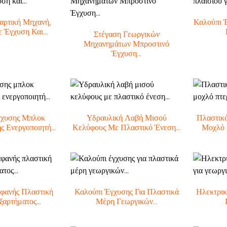
αρτική Μηχανή,
Καλούπι 
 Έγχυση Και...
Στέγαση Γεωργικών
Μηχανημάτων Μπροστινό
Έγχυση...
χυσης Μπλοκ
Υδραυλική Λαβή Μισού
Πλαστικ
ς Ενεργοποιητή...
Κελύφους Με Πλαστικό Ένεση...
Μοχλό 
αφανής Πλαστική
Καλούπι Έγχυσης Για Πλαστικά
Ηλεκτρι
αρτήματος...
Μέρη Γεωργικών...