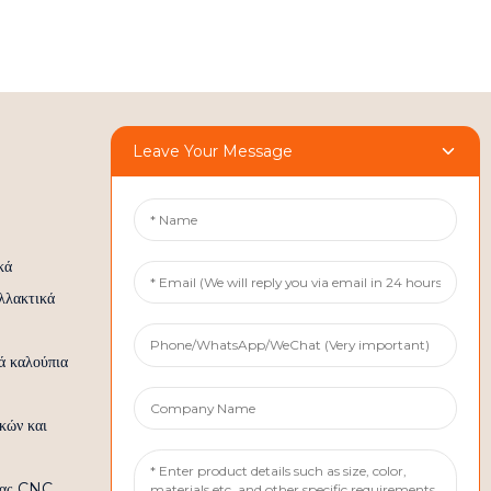
Leave Your Message
Επικοινωνήστε Μαζί Μας
Τηλ.:+86 158 1869 2114
κά
Ηλεκτρονικό ταχυδρομείο:
λλακτικά
info@ansixtech.com
Skype: Stephenhuang2010
ά καλούπια
WhatsApp: +86 13530645990
Διεύθυνση: Κτίριο F, Βιομηχανική Ζώνη
κών και
Guanlan Weiyecheng, Περιοχή
Longhua, Σενζέν, Κίνα
σίας CNC