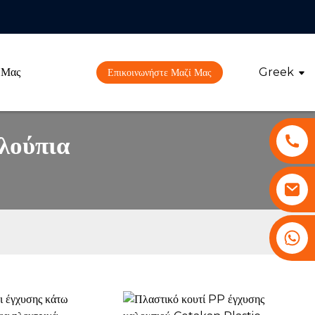
 Μας
Greek
Επικοινωνήστε Μαζί Μας
αλούπια
+86 13530645990