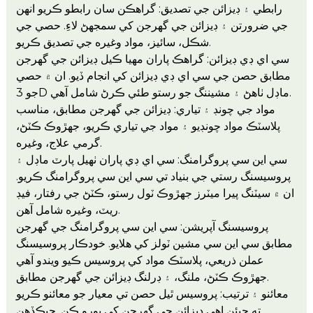
رابطي ۽ ڊيزائن جي تصديق: گراهڪن سان رابطو ڪريو انهن
جي ضرورتن ۽ ڊيزائن جي گهرجن کي سمجهڻ لاءِ. حصي جي
شڪل، سائيز، مواد وغيره جي تصديق ڪريو.
سي اي ڊي ڊيزائن: گراهڪ پاران مهيا ڪيل ڊيزائن جي گهرجن
مطابق حصن جي سي اي ڊي ڊيزائن کي انجام ڏيو. ان ۾ حصي
جو 3D ماڊل ٺاهڻ ۽ مشيننگ جو رستو طئي ڪرڻ شامل آهي.
مواد جي چونڊ ۽ تياري: ڊيزائن جي گهرجن مطابق، مناسب
پلاسٽڪ مواد چونڊيو ۽ مواد جي تياري ڪريو، جهڙوڪ ڪٽڻ،
گرمي علاج، وغيره.
سي اين سي پروگرامنگ: سي اي ڊي پاران ٺهيل پارٽ ماڊل ۽
پروسيسنگ رستي جي بنياد تي سي اين سي پروگرامنگ ڪريو.
ان ۾ سيٽنگ پيرا ميٽرز جهڙوڪ ٽول رستو، ڪٽڻ جي رفتار، فيڊ
ريٽ، وغيره شامل آهن.
پروسيسنگ آپريشن: سي اين سي پروگرامنگ جي گهرجن
مطابق سي اين سي مشين ٽولز کي هلايو. خودڪار پروسيسنگ
عملن ذريعي، پلاسٽڪ مواد کي پروسيس ڪيو ويندو آهي
جهڙوڪ ڪٽڻ، ملنگ، ۽ ڊرلنگ ڊيزائن جي گهرجن مطابق.
معائنو ۽ ترتيب: پروسيس ٿيل حصن تي معيار جو معائنو ڪريو
ته جيئن اهي ڊيزائن جي گهرجن کي پورو ڪن. جيڪڏهن