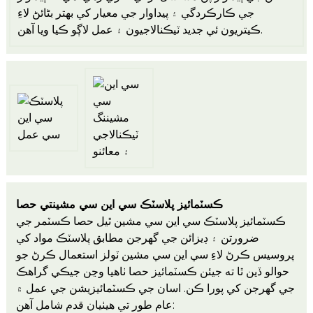
جي ڪارڪردگي ۽ پيداوار جي معيار کي بهتر بڻائڻ لاءِ
ڪيتريون ئي جديد ٽيڪنالاجيون ۽ عمل لاڳو ڪيا ويا آهن.
ڪسٽمائيز پلاسٽڪ سي اين سي مشين
حصا
تي
ڪسٽمائيز پلاسٽڪ سي اين سي مشين ٿيل حصا ڪسٽمر جي
ضرورتن ۽ ڊيزائن جي گهرجن مطابق پلاسٽڪ مواد کي
پروسيس ڪرڻ لاءِ سي اين سي مشين ٽولز استعمال ڪرڻ جو
حوالو ڏين ٿا ته جيئن ڪسٽمائيز حصا ٺاهيا وڃن جيڪي گراهڪ
جي گهرجن کي پورا ڪن. اسان جي ڪسٽمائيزيشن جي عمل ۾
عام طور تي هيٺيان قدم شامل آهن: