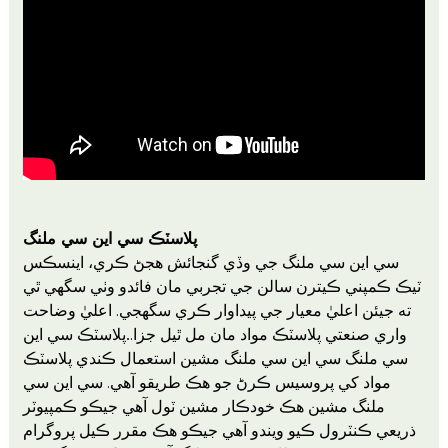
پلاسٽڪ سي اين سي ملنگ
سي اين سي ملنگ جي وڏي گنجائش هجڻ ڪري، اينسڪس
ٽيڪ ڪمپني ڪيترن سالن جي تجربي مان فائدو وٺي سگهي ٿي
ته جيئن اعليٰ معيار جي پيداوار ڪري سگهجي. اعليٰ وضاحت
واري صنعتي پلاسٽڪ مواد مان مل ٿيل جزا.
پلاسٽڪ سي اين
.
سي ملنگ سي اين سي ملنگ مشين استعمال ڪندي پلاسٽڪ
مواد کي پروسيس ڪرڻ جو هڪ طريقو آهي. سي اين سي
ملنگ مشين هڪ خودڪار مشين ٽول آهي جيڪو ڪمپيوٽر
ذريعي ڪنٽرول ڪيو ويندو آهي جيڪو هڪ مقرر ڪيل پروگرام