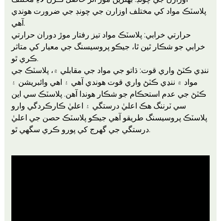
پلاسٽڪ مواد کي مختلف اوزارن جي چونڊ جي ضرورت هوندي
آهي.
حرارتي خرابي: پلاسٽڪ مواد تيز رفتار موڙ دوران حرارتي
خرابي جو شڪار ٿين ٿا، جيڪو پروسيسنگ جي معيار کي متاثر
ڪري ٿو.
ننڍي ڪٽڻ واري قوت: ڌاتو جي مواد جي مقابلي ۾، پلاسٽڪ جي
مواد ۾ ننڍي ڪٽڻ واري قوت هوندي آهي ۽ اهي وائبريشن ۽
ڪٽڻ جي عدم استحڪام جو شڪار هوندا آهن. پلاسٽڪ سي اين
سي ٽرننگ هڪ اعليٰ درستگي ۽ اعليٰ ڪارڪردگي وارو
پلاسٽڪ پروسيسنگ طريقو آهي جيڪو پلاسٽڪ حصن جي اعليٰ
درستگي جي گهرج کي پورو ڪري سگهي ٿو.