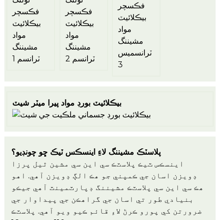
بيڪلائيٽ بورڊ مواد پيرا ميٽر شيٽ
پلاسٽڪ مشيننگ لاءِ اينسڪس ٽيڪ ڇو چونڊيو؟
اينسڪس ٽيڪ پلاسٽڪ سي اين سي مشين ٿيل پرزا
ڊويزن اسان جي ڪمپني جو هڪ الڳ ڊويزن آهي. اهو
هڪ سي اين سي پلاسٽڪ مشيننگ ڊپارٽمينٽ آهي جيڪو
بنيادي طور تي اسان جي گراهڪن جي پيداوار جي
ضرورتن کي پورو ڪرڻ لاءِ قائم ڪيو ويو آهي. پلاسٽڪ