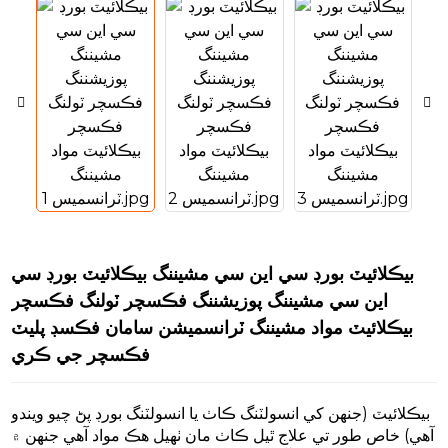
بيڪلائيٽ بورڊ سي اين سي مشيننگ بيڪلائيٽ بورڊ سي
n
اين سي مشيننگ پوزيشننگ فڪسچر ٽولنگ فڪسچر
بيڪلائيٽ مواد مشيننگ ٽرانسميشن سامان فڪسڊ پليٽ
فڪسچر جي ڪري
n
بيڪلائيٽ (جنهن کي انسولٽنگ ڪاٺ يا انسولٽنگ بورڊ پڻ چيو ويندو
n
آهي) خاص طور تي علاج ٿيل ڪاٺ مان ٺهيل هڪ مواد آهي جنهن ۾