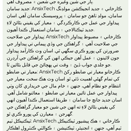
ٻار جي شين وغيره جي شعبن ۾ مصروف آهي.
جديد سامان: AnsixTech ڪارخاني ۾ جديد انجيڪشن مولڊنگ
سامان، مولڊ ٺاهڻ جو سامان ۽ پروسيسنگ سامان آهي. اسان
پيداوار جي عمل جي ڪارڪردگي ۽ معيار کي يقيني بڻائڻ لاءِ
جديد ٽيڪنالاجي ۽ سامان استعمال ڪندا آهيون.
پيداوار جي صلاحيت: AnsixTech ڪارخاني ۾ مضبوط پيداوار
جي صلاحيت آهي ۽ گراهڪن جي وڏي پيماني تي پيداوار جي
ضرورتن کي پورو ڪري سگهي ٿي. اسان وٽ ڪارآمد پيداوار
جون لائينون ۽ عمل آهن جيڪي انهن کي گراهڪن جي آرڊرن
جو جلدي جواب ڏيڻ ۽ وقت تي پهچائڻ جي قابل بڻائين ٿا.
معيار تي ضابطو: AnsixTech ڪارخانو معيار تي ضابطو رکڻ
کي تمام گهڻي اهميت ڏئي ٿو. اسان وٽ هڪ سخت معيار جي
انتظام جو نظام آهي، جنهن ۾ خام مال جي خريداري کان وٺي
پيداوار جي عمل تائين معيار تي ضابطو ۽ معائنو شامل آهي.
اسان جديد جانچ جا سامان ۽ طريقا استعمال ڪندا آهيون انهي
کي يقيني بڻائڻ لاءِ ته انهن جي شين جو معيار گراهڪن جي
گهرجن ۽ معيارن کي پورو ڪري ٿو.
ٽيڪنيڪل ٽيم: AnsixTech ڪارخاني ۾ هڪ پيشيور ٽيڪنيڪل
ٽيم آهي، جنهن ۾ انجنيئر، ٽيڪنيشن ۽ ڪوالٽي ڪنٽرول اهلڪار