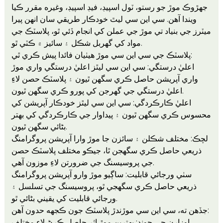
جهڙوڪ موڙ جو رستو، ٽول اسپيڊ، فيڊ اسپيڊ، وغيره مقرر ڪيا
ويندا آهن. سي اين سي ليٿ خودڪار طريقي سان انهن پيرا
ميٽرز جي بنياد تي موڙ جي عملن کي انجام ڏئي ٿو، پلاسٽڪ جي
مواد کي گهربل شڪل ۽ سائيز ۾ ڪٽي ٿو.
پلاسٽڪ جي سي اين سي موڙ هيٺيان فائدا پيش ڪري ٿي:
اعليٰ درستگي: سي اين سي ليٿز اعليٰ درستگي واري موڙ
واري آپريشن حاصل ڪري سگھن ٿيون ۽ پلاسٽڪ حصن لاءِ
اعليٰ درستگي جي گهرجن کي پورو ڪري سگھن ٿيون.
اعليٰ ڪارڪردگي: سي اين سي ليٿز خودڪار آپريشن کي
محسوس ڪري سگھن ٿيون ۽ پيداوار جي ڪارڪردگي کي بهتر
بڻائي سگھن ٿيون.
لچڪ: مختلف شڪلن ۽ سائزن جا موڙ وارا آپريشن پروگرامنگ
ذريعي حاصل ڪري سگھجن ٿا، جيڪو مختلف پلاسٽڪ حصن
جي پروسيسنگ جي ضرورتن لاءِ موزون آهي.
سٺي ورجائي قابليت: ساڳيو موڙ وارو آپريشن پروگرامنگ
ذريعي حاصل ڪري سگهجي ٿو، پروسيسنگ جي تسلسل ۽
ورجائي قابليت کي يقيني بڻائي ٿو.
جڏهن ته، سي اين سي موڙندڙ پلاسٽڪ جون ڪجهه حدون آهن:
اوزارن جي چونڊ: بهترين موڙ اثر حاصل ڪرڻ لاءِ مختلف