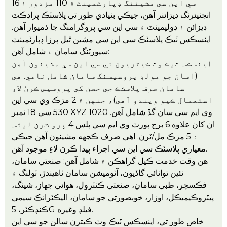
سي اين سي مشيننگ ڊپارٽمينٽ ۾ 110 مزدور ۽ 16
انجنيئرنگ ڊيزائنر آهن، جيڪي بنيادي طور تي پلاسٽڪ پراڊڪٽ
ڊيزائن ۽ ڊولپمينٽ ۽ سي اين سي پروگرامنگ جا ذميوار آهن.
اينسڪس ٽيڪ پلاسٽڪ سي اين سي مشين ٿيل پرزا ڊپارٽمينٽ
سپورٽنگ سامان ۾ شامل آهن:
اينسڪس ٽيڪ وٽ ڪيتريون ئي سي اين سي مشينون آهن
(اسان جو مولڊ پروسيسنگ سامان شامل ناهي. هي
سامان صرف پلاسٽڪ جي حصن کي پروسيس ڪرڻ لاءِ
استعمال ڪيو ويندو آهي)، جنهن ۾ 2 مزڪ وي سي اين
530 سي 18 نمبر XYZ 1020 وي ايم سي سان گڏ شامل آهن.
ان کان علاوه 6 برج پورٽ وي ايم سي پلس 4 پرو ٽرن ليٿس
۽ 5 مزڪ مل/ٽرن. اهي صرف ڪجهه مشينون آهن جيڪي
معياري پلاسٽڪ سي اين سي اجزاء پيدا ڪرڻ لاءِ موجود آهن.
هن وقت خدمت ڪيل گراهڪن ۾ شامل آهن: صنعتي سامان،
نئين توانائي گاڏيون، آٽوميشن سامان ٺاهيندڙ، ٽولنگ ۽
فڪسچر، طبي سامان، صنعتي ڪنٽرول، هوائي جهاز، شپنگ،
پيٽروڪيميڪل، اوزار، خوبصورتي جو سامان، اليڪٽرانڪ سيمي
ڪنڊڪٽر، 5G فيلڊ وغيره.
خاص طور تي، اينسڪس ٽيڪ وٽ ڪيترن سالن جو سي اين