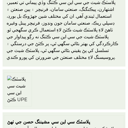
پلاسٽڪ شيٽ جي سي اين سي ڪٽنگ وڏي پيماني تي تعمير،
اشتهارن، پيڪنگنگ، صنعتي سامان، فرنيچر ۽ ٻين صنعتن ۾
استعمال ٿيندي آهي. ان کي مختلف شين جهڙوڪ بل بورڊ،
ڊسپلي ريڪ، صنعتي سامان جون ونڊوز، فرنيچر پينل وغيره
ٺاهڻ لاءِ پلاسٽڪ شيٽ ڪٽڻ لاءِ استعمال ڪري سگهجي ٿو.
پلاسٽڪ شيٽ جي سي اين سي ڪٽنگ نه رڳو پيداوار جي
ڪارڪردگي کي بهتر بڻائي سگهي ٿي، پر ڪٽڻ جي درستگي ۽
تسلسل کي پڻ يقيني بڻائي سگهي ٿي، پلاسٽڪ شيٽ جي
پروسيسنگ لاءِ مختلف صنعتن جي ضرورتن کي پورو ڪندي.
پلاسٽڪ سي اين سي مشيننگ حصن جي ٺهڻ