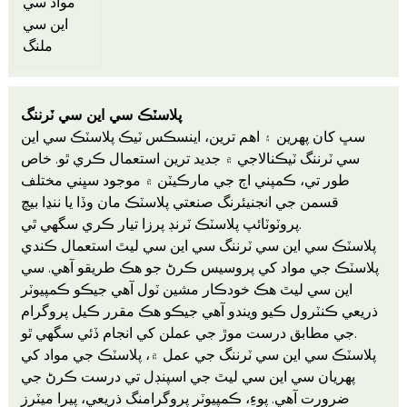
پلاسٽڪ سي اين سي ٽرننگ
سڀ کان پهرين ۽ اهم ترين، اينسڪس ٽيڪ پلاسٽڪ سي اين
سي ٽرننگ ٽيڪنالاجي ۾ جديد ترين استعمال ڪري ٿو. خاص
طور تي، ڪمپني اڄ جي مارڪيٽن ۾ موجود سڀني مختلف
قسمن جي انجنيئرنگ صنعتي پلاسٽڪ مان وڏا يا ننڍا بيچ
پروٽوٽائپ پلاسٽڪ ٽرنڊ پرزا تيار ڪري سگهي ٿي.
پلاسٽڪ سي اين سي ٽرننگ سي اين سي ليٿ استعمال ڪندي
پلاسٽڪ جي مواد کي پروسيس ڪرڻ جو هڪ طريقو آهي. سي
اين سي ليٿ هڪ خودڪار مشين ٽول آهي جيڪو ڪمپيوٽر
ذريعي ڪنٽرول ڪيو ويندو آهي جيڪو هڪ مقرر ڪيل پروگرام
جي مطابق درست موڙ جي عملن کي انجام ڏئي سگهي ٿو.
پلاسٽڪ سي اين سي ٽرننگ جي عمل ۾، پلاسٽڪ جي مواد کي
پهريان سي اين سي ليٿ جي اسپنڊل تي درست ڪرڻ جي
ضرورت آهي. پوءِ، ڪمپيوٽر پروگرامنگ ذريعي، پيرا ميٽرز