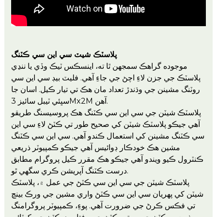
پلاسٽڪ شيٽ سي اين سي ڪٽنگ
موجوده گراهڪ سمجهن ٿا ته، اينسڪس ٽيڪ وڏي يا ننڍي
پلاسٽڪ جي جزن لاءِ اچڻ جي جاءِ آهي. فليٽ بيڊ سي اين سي
روٽنگ مشينن جي وڌندڙ تعداد مان هڪ تي تيار ڪيل. اسان جا
سڀئي ٽيبل سائيز 3Mx2M آهن.
پلاسٽڪ شيٽن جي سي اين سي ڪٽنگ هڪ پروسيسنگ طريقو
آهي جيڪو پلاسٽڪ شيٽن کي صحيح طور تي ڪٽڻ لاءِ سي اين
سي ڪٽنگ مشينن کي استعمال ڪندو آهي. سي اين سي ڪٽنگ
مشين هڪ خودڪار ڊوائيس آهي جيڪو ڪمپيوٽر ذريعي
ڪنٽرول ڪيو ويندو آهي جيڪو هڪ مقرر ڪيل پروگرام مطابق
درست ڪٽنگ آپريشن ڪري سگهي ٿو.
پلاسٽڪ شيٽن جي سي اين سي ڪٽڻ جي عمل ۾، پلاسٽڪ
شيٽن کي پهريان سي اين سي ڪٽڻ واري مشين جي ورڪ بينچ
تي فڪس ڪرڻ جي ضرورت آهي. پوءِ، ڪمپيوٽر پروگرامنگ