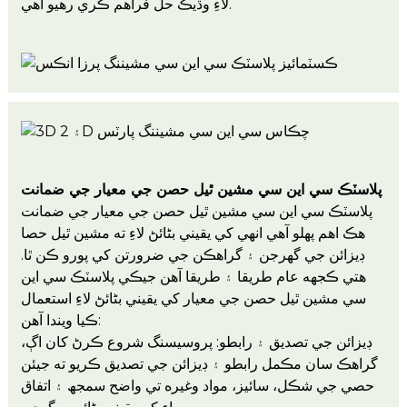
لاءِ وڌيڪ حل فراهم ڪري رهيو آهي.
پلاسٽڪ سي اين سي مشين ٿيل حصن جي معيار جي ضمانت
پلاسٽڪ سي اين سي مشين ٿيل حصن جي معيار جي ضمانت
هڪ اهم پهلو آهي انهي کي يقيني بڻائڻ لاءِ ته مشين ٿيل حصا
ڊيزائن جي گهرجن ۽ گراهڪن جي ضرورتن کي پورو ڪن ٿا.
هتي ڪجهه عام طريقا ۽ طريقا آهن جيڪي پلاسٽڪ سي اين
سي مشين ٿيل حصن جي معيار کي يقيني بڻائڻ لاءِ استعمال
ڪيا ويندا آهن:
ڊيزائن جي تصديق ۽ رابطو: پروسيسنگ شروع ڪرڻ کان اڳ،
گراهڪ سان مڪمل رابطو ۽ ڊيزائن جي تصديق ڪريو ته جيئن
حصي جي شڪل، سائيز، مواد وغيره تي واضح سمجھ ۽ اتفاق