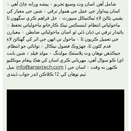
شامل آهن. اسان وٽ وسيع تجربو ۽ پيشه ورانه ڄاڻ آهي ۽
اسان پيداوار جي عمل جي هموار ترقي ۽ شين جي معيار کي
يقيني بڻائڻ لاءِ ٽيڪنيڪل سپورٽ ۽ حل فراهم ڪري سگهون ٿا.
ماحولياتي انتظام: اينسڪس ٽيڪ ڪارخانو ماحولياتي تحفظ ۽
پائيدار ترقي تي ڌيان ڏئي ٿو. اسان ماحولياتي ضابطن ۽ معيارن
جي تعميل ڪريون ٿا ۽ ماحول تي انهن جي اثر کي گهٽائڻ لاءِ
قدم کڻون ٿا، جهڙوڪ فضول نيڪال ۽ توانائي جو انتظام.
جيڪڏهن توهان وٽ پلاسٽڪ مولڊنگ ۽ مولڊ فيلڊ ۾ شين بابت
ڪو سوال آهي، مهرباني ڪري اسان کي هڪ پيغام موڪليو (اي
) ڪنهن به وقت ۽ اسان جي
info@ansixtech.com
ميل:
ٽيم توهان کي 12 ڪلاڪن اندر جواب ڏيندي.