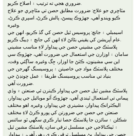
ضروري هجي ته ترتيب ۽ اصلاح ڪريو.
مٿاڇري جو علاج: ضرورت مطابق حصن تي مٿاڇري جو علاج
ڪيو ويندو آهي، جهڙوڪ پيسڻ، پالش ڪرڻ، اسپري ڪرڻ،
وغيره.
اسيمبلي ۽ جانچ: پروسيس ٿيل حصن کي گڏ ڪريو، انهن جي
عام آپريشن کي يقيني بڻائڻ لاءِ انهن کي جانچ ۽ ڊيبگ ڪريو.
پلاسٽڪ جي مشيني حصن جي پيداوار لاءِ مناسب مشيني
سامان ۽ اوزارن جي استعمال جي ضرورت آهي، جهڙوڪ سي
اين سي مشينون، ڪٽڻ جا اوزار، جِگ وغيره. ساڳئي وقت،
مختلف پلاسٽڪ مواد جي خاصيتن ۽ پروسيسنگ گهرجن جي
بنياد تي مناسب پروسيسنگ طريقا ۽ عمل چونڊڻ جي
ضرورت آهي.
پلاسٽڪ مشين ٿيل حصن جي پيداوار ڪيترن ئي صنعتن ۾ وڏي
پيماني تي استعمال ٿيندي آهي، جهڙوڪ آٽو موبائيل جي پيداوار،
اليڪٽرانڪ پيداوار، مشينري جي پيداوار، وغيره. اهو مختلف
صنعتن جي حصن جي ضرورتن کي پورو ڪرڻ لاءِ مختلف
شڪلن ۽ سائزن جا پلاسٽڪ حصا تيار ڪري سگهي ٿو. سائنس
۽ ٽيڪنالاجي جي مسلسل ترقي سان، پلاسٽڪ مشين ٿيل
حصن جي پيداوار پڻ مسلسل ترقي ڪري رهي آهي، ۽ پيداوار