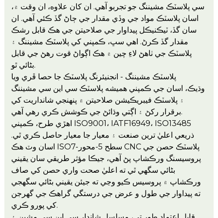
سي پلاسٽڪ مشيننگ جو تجربو آهي. ان کان علاوه، ان وقت ۾،
اسان پلاسٽڪ مواد جي وڏي مقدار جي ڄاڻ گڏ ڪئي آهي. ان
سان گڏ، ٽيڪنيڪل پيداوار جي صلاحيتن جي هڪ قابل رشڪ
مقدار گڏ ڪرڻ. اهي سڀ، ڪمپني کي پلاسٽڪ مشيننگ ۽
پلاسٽڪ جي ٺاھڻ لاءِ چين ۾ هڪ اڳواڻ قوت رهڻ جي قابل
بڻائي ٿو.
پلاسٽڪ مشيننگ - انجنيئرنگ پلاسٽڪ جا حصا ڦري ويا
وڌيڪ، اسان جي ڪمپني هميشه پلاسٽڪ سي اين سي مشيننگ
۽ پلاسٽڪ فيبريڪيشن صلاحيتن ۾ پنهنجي شانداريت کي
برقرار رکڻ ۽ اڳتي وڌائڻ جي ڪوشش ڪري رهي آهي.
اهڙي طرح، ڪمپني ISO9001، IATF16949، ISO13485
ذريعي اعليٰ ترين صنعت ۽ معيار جا معيار حاصل ڪري ٿي.
اسان وٽ هڪ ISO7-سطح 5-محور CNC پلاسٽڪ حصن جي
پروسيسنگ ورڪشاپ پڻ آهي، جيڪا مؤثر طريقي سان يقيني
بڻائي سگهي ٿي ته اعليٰ صحت واري حصن کي صاف
ورڪشاپ ۾ پروسيس ڪيو وڃي ته جيئن يقيني بڻائي سگهجي
ته پيداوار جي طول و عرض جي درستگي گراهڪ جي گهرجن
کي پورو ڪري.
قابل اعتماد طور تي، مسلسل شاندار سي اين سي مشين ۽