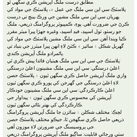
مطابق درست ملنگ آپريشن ڪري سگهي ٿو.
پلاسٽڪ سي اين سي ملنگ جي عمل ۾، پلاسٽڪ جي مواد کي
پهريان سي اين سي ملنگ مشين جي ورڪ بينچ تي درست
ڪرڻ جي ضرورت آهي. پوءِ، ڪمپيوٽر پروگرامنگ ذريعي، ملنگ
جو رستو، ٽول اسپيڊ، فيڊ اسپيڊ، وغيره جهڙا پيرا ميٽر مقرر
ڪيا ويندا آهن. سي اين سي ملنگ مشين پلاسٽڪ جي مواد کي
گهربل شڪل ۽ سائيز ۾ ڪٽڻ لاءِ انهن پيرا ميٽرز جي بنياد تي
پاڻمرادو ملنگ آپريشن ڪندي.
پلاسٽڪ جي سي اين سي ملنگ هيٺيان فائدا پيش ڪري ٿي:
اعليٰ درستگي: سي اين سي ملنگ مشينون اعليٰ درستگي
واري ملنگ آپريشن حاصل ڪري سگهن ٿيون ۽ پلاسٽڪ حصن
لاءِ اعليٰ درستگي جي گهرجن کي پورو ڪري سگهن ٿيون.
اعليٰ ڪارڪردگي: سي اين سي ملنگ مشينون خودڪار
آپريشن کي محسوس ڪري سگهن ٿيون ۽ پيداوار جي
ڪارڪردگي کي بهتر بڻائي سگهن ٿيون.
لچڪ: مختلف شڪلن ۽ سائزن جا ملنگ آپريشن پروگرامنگ
ذريعي حاصل ڪري سگھجن ٿا، جيڪو مختلف پلاسٽڪ حصن
جي پروسيسنگ جي ضرورتن لاءِ موزون آهي.
سٺي ورجائي قابليت: ساڳيو ملنگ آپريشن پروگرامنگ ذريعي