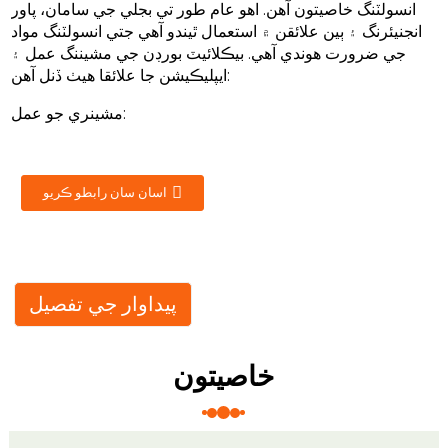
انسولٽنگ خاصيتون آهن. اهو عام طور تي بجلي جي سامان، پاور
انجنيئرنگ ۽ ٻين علائقن ۾ استعمال ٿيندو آهي جتي انسولٽنگ مواد
جي ضرورت هوندي آهي. بيڪلائيٽ بورڊن جي مشيننگ عمل ۽
ايپليڪيشن جا علائقا هيٺ ڏنل آهن:
مشينري جو عمل:
اسان سان رابطو ڪريو
پيداوار جي تفصيل
خاصيتون