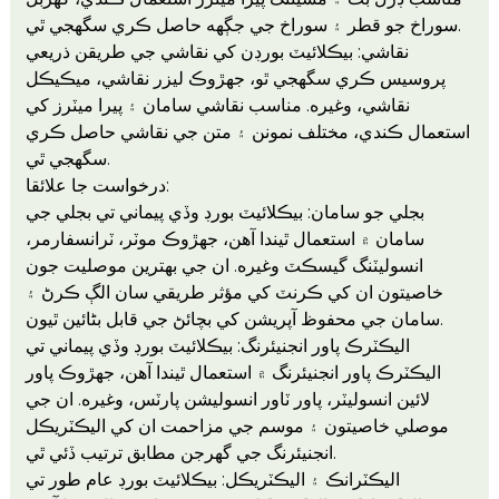
سوراخ جو قطر ۽ سوراخ جي جڳهه حاصل ڪري سگهجي ٿي.
نقاشي: بيڪلائيٽ بورڊن کي نقاشي جي طريقن ذريعي
پروسيس ڪري سگهجي ٿو، جهڙوڪ ليزر نقاشي، ميڪيڪل
نقاشي، وغيره. مناسب نقاشي سامان ۽ پيرا ميٽرز کي
استعمال ڪندي، مختلف نمونن ۽ متن جي نقاشي حاصل ڪري
سگهجي ٿي.
درخواست جا علائقا:
بجلي جو سامان: بيڪلائيٽ بورڊ وڏي پيماني تي بجلي جي
سامان ۾ استعمال ٿيندا آهن، جهڙوڪ موٽر، ٽرانسفارمر،
انسوليٽنگ گيسڪٽ وغيره. ان جي بهترين موصليت جون
خاصيتون ان کي ڪرنٽ کي مؤثر طريقي سان الڳ ڪرڻ ۽
سامان جي محفوظ آپريشن کي بچائڻ جي قابل بڻائين ٿيون.
اليڪٽرڪ پاور انجنيئرنگ: بيڪلائيٽ بورڊ وڏي پيماني تي
اليڪٽرڪ پاور انجنيئرنگ ۾ استعمال ٿيندا آهن، جهڙوڪ پاور
لائين انسوليٽر، پاور ٽاور انسوليشن پارٽس، وغيره. ان جي
موصلي خاصيتون ۽ موسم جي مزاحمت ان کي اليڪٽريڪل
انجنيئرنگ جي گهرجن مطابق ترتيب ڏئي ٿي.
اليڪٽرانڪ ۽ اليڪٽريڪل: بيڪلائيٽ بورڊ عام طور تي