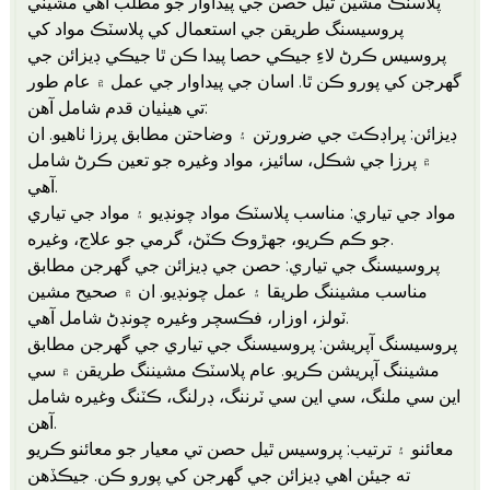
پلاسٽڪ مشين ٿيل حصن جي پيداوار جو مطلب آهي مشيني
پروسيسنگ طريقن جي استعمال کي پلاسٽڪ مواد کي
پروسيس ڪرڻ لاءِ جيڪي حصا پيدا ڪن ٿا جيڪي ڊيزائن جي
گهرجن کي پورو ڪن ٿا. اسان جي پيداوار جي عمل ۾ عام طور
تي هيٺيان قدم شامل آهن:
ڊيزائن: پراڊڪٽ جي ضرورتن ۽ وضاحتن مطابق پرزا ٺاهيو. ان
۾ پرزا جي شڪل، سائيز، مواد وغيره جو تعين ڪرڻ شامل
آهي.
مواد جي تياري: مناسب پلاسٽڪ مواد چونڊيو ۽ مواد جي تياري
جو ڪم ڪريو، جهڙوڪ ڪٽڻ، گرمي جو علاج، وغيره.
پروسيسنگ جي تياري: حصن جي ڊيزائن جي گهرجن مطابق
مناسب مشيننگ طريقا ۽ عمل چونڊيو. ان ۾ صحيح مشين
ٽولز، اوزار، فڪسچر وغيره چونڊڻ شامل آهي.
پروسيسنگ آپريشن: پروسيسنگ جي تياري جي گهرجن مطابق
مشيننگ آپريشن ڪريو. عام پلاسٽڪ مشيننگ طريقن ۾ سي
اين سي ملنگ، سي اين سي ٽرننگ، ڊرلنگ، ڪٽنگ وغيره شامل
آهن.
معائنو ۽ ترتيب: پروسيس ٿيل حصن تي معيار جو معائنو ڪريو
ته جيئن اهي ڊيزائن جي گهرجن کي پورو ڪن. جيڪڏهن