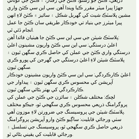
ذريعي، ڪٽڻ جو رستو، ڪٽڻ جي رفتار، ۽ ڪٽڻ جي کوٽائي
جهڙا پيرا ميٽر مقرر ڪيا ويندا آهن. سي اين سي ڪٽڻ واري
مشين پلاسٽڪ شيٽ کي گهربل شڪل ۽ سائيز ۾ ڪٽڻ لاءِ انهن
پيرا ميٽرز جي بنياد تي خودڪار طريقي سان ڪٽڻ جا عمل
انجام ڏئي ٿي.
پلاسٽڪ شيٽن جي سي اين سي ڪٽڻ جا هيٺيان فائدا آهن:
اعليٰ درستگي: سي اين سي ڪٽڻ واريون مشينون اعليٰ
درستگي واري ڪٽڻ جي عملن کي حاصل ڪري سگهن ٿيون ۽
پلاسٽڪ شيٽن لاءِ اعليٰ درستگي جي گهرجن کي پورو ڪري
سگهن ٿيون.
اعليٰ ڪارڪردگي: سي اين سي ڪٽڻ واريون مشينون خودڪار
آپريشن کي محسوس ڪري سگهن ٿيون ۽ پيداوار جي
ڪارڪردگي کي بهتر بڻائي سگهن ٿيون.
لچڪ: مختلف شڪلن ۽ سائزن جي ڪٽڻ جي عملن کي
پروگرامنگ ذريعي محسوس ڪري سگهجي ٿو، جيڪو مختلف
پلاسٽڪ شيٽن جي پروسيسنگ جي ضرورتن لاءِ موزون آهي.
سٺي ورجائي قابليت: ساڳيو ڪٽڻ وارو آپريشن پروگرامنگ
ذريعي حاصل ڪري سگهجي ٿو، پروسيسنگ جي تسلسل ۽
ورجائي قابليت کي يقيني بڻائي ٿو.