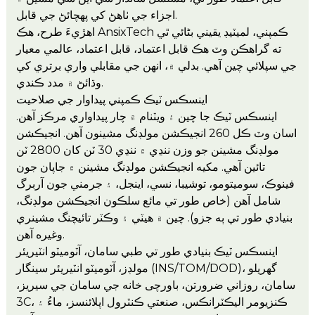
اجزاء جي ٺاھڻ کي پهچائڻ جي قابل.
اهڙيءَ طرح، هڪ AnsixTech ڪمپني، لميٽيڊ يقيني بڻائي ٿي
ته گراهڪن وٽ هڪ قابل اعتماد، قابل اعتماد، عالمي معيار
جي سپلائي چين آهي. بدلي ۾، انهن جي مقابلي واري برتري کي
وڌائڻ ۾ مدد ڪندي.
اينسڪس ٽيڪ ڪمپني پيداوار جي صلاحيت
اينسڪس ٽيڪ جا چين ۽ ويٽنام ۾ چار پيداواري مرڪز آهن.
اسان وٽ ڪل 260 انجيڪشن مولڊنگ مشينون آهن. انجيڪشن
مولڊنگ مشينن جو وزن ننڍي ۾ ننڍي 30 ٽن کان 2800 ٽن
تائين آهي. مکيه انجيڪشن مولڊنگ مشينن ۾ جاپان جون
فينوڪ، سوميتومو، توشيبا، نسي، اينجل، ۽ جرمني جون آربرگ
شامل آهن (خاص طور تي مائع سلڪون انجيڪشن مولڊنگ،
بنيادي طور تي ٻه جزو). چين ۾ هيٽي ۽ وڪٽر تائيچنگ مشينري
وغيره آهن.
اينسڪس ٽيڪ بنيادي طور تي طبي سامان، آٽوميٽو انٽيريئر
مولڊز، آٽوميٽو انٽيريئر سينگار (INS/TOM/DOD)، گهريلو
سامان، روزاني ضرورتن، باورچی خانه جي سامان جي سيريز،
3C، ڪنزيومر اليڪٽرانڪس، صنعتي ڪنٽرول اپلائنسز، ماءُ ۽