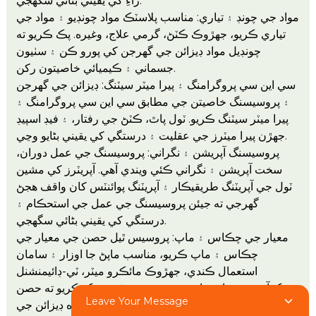
راءِ کي يقيني بڻائي سگهجي.
مواد جي چونڊ ۽ تياري: مناسب پلاسٽڪ مواد چونڊيو ۽ مواد جي
تياري ڪريو، جهڙوڪ ڪٽڻ، گرمي علاج، وغيره. پڪ ڪريو ته
چونڊيل مواد ڊيزائن جي گهرجن کي پورو ڪن ۽ سٺيون
جسماني ۽ ڪيميائي خاصيتون رکن.
سي اين سي پروگرامنگ ۽ پيرا ميٽر سيٽنگ: ڊيزائن جي گهرجن
۽ پروسيسنگ خاصيتن جي مطابق سي اين سي پروگرامنگ ۽
پيرا ميٽر سيٽنگ ڪريو. ٽول پاٿ، ڪٽڻ جي رفتار، ۽ فيڊ اسپيڊ
جهڙن پيرا ميٽرز جي عقليت ۽ درستگي کي يقيني بڻايو وڃي.
پروسيسنگ آپريشن ۽ نگراني: پروسيسنگ جي عمل دوران،
سخت آپريشن ۽ نگراني ڪئي ويندي آهي. آپريٽرز کي مشين
ٽول جي آپريٽنگ طريقيڪار ۽ آپريٽنگ پوائنٽس کان واقف هجڻ
گهرجي ته جيئن پروسيسنگ جي عمل جي استحڪام ۽
درستگي کي يقيني بڻائي سگهجي.
معيار جي چڪاس ۽ ماپ: پروسيس ٿيل حصن جي معيار جي
چڪاس ۽ ماپ ڪريو، مناسب ماپڻ جا اوزار ۽ سامان
استعمال ڪندي، جهڙوڪ مائڪرو ميٽر، ٽي-ڊائيمنشنل
ڪوآرڊينيٽ ماپڻ واريون مشينون، وغيره. پڪ ڪريو ته حصن
Leave Your Message
جي سائيز، شڪل، مٿاڇري جي معيار، وغيره ڊيزائن جي