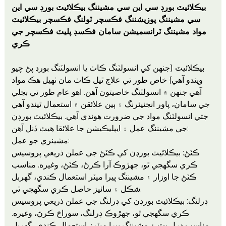
بيڪلائيٽ بورڊ سي اين سي مشيننگ بيڪلائيٽ بورڊ سي اين
سي مشيننگ پوزيشننگ فڪسچر ٽولنگ فڪسچر بيڪلائيٽ
مواد مشيننگ ٽرانسميشن سامان فڪسڊ پليٽ فڪسچر جي
ڪري
بيڪلائيٽ (جنهن کي انسولٽنگ ڪاٺ يا انسولٽنگ بورڊ پڻ چيو
ويندو آهي) خاص طور تي علاج ٿيل ڪاٺ مان ٺهيل هڪ مواد
آهي جنهن ۾ انسولٽنگ خاصيتون آهن. اهو عام طور تي بجلي
جي سامان، پاور انجنيئرنگ ۽ ٻين علائقن ۾ استعمال ٿيندو آهي
جتي انسولٽنگ مواد جي ضرورت هوندي آهي. بيڪلائيٽ بورڊن
جي مشيننگ عمل ۽ ايپليڪيشن جا علائقا هيٺ ڏنل آهن:
مشينري جو عمل:
ڪٽڻ: بيڪلائيٽ بورڊن کي ڪٽڻ جي عملن ذريعي پروسيس
ڪري سگهجي ٿو، جهڙوڪ آرا ڪرڻ، ڪٽڻ، وغيره. مناسب
ڪٽڻ جا اوزار ۽ مشيننگ پيرا ميٽر استعمال ڪندي، گهربل
شڪل ۽ سائيز حاصل ڪري سگهجي ٿي.
ڊرلنگ: بيڪلائيٽ بورڊن کي ڊرلنگ جي عملن ذريعي پروسيس
ڪري سگهجي ٿو، جهڙوڪ ڊرلنگ، سوراخ ڪرڻ، وغيره.
مناسب ڊرل بٽ ۽ مشيننگ پيرا ميٽرز استعمال ڪندي، گهربل