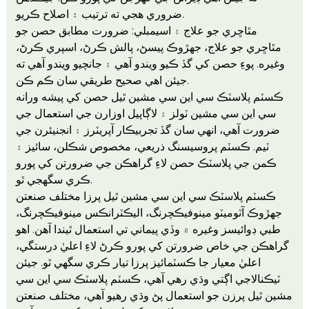
ضروري هجي ته ترتيب ۽ اصلاح ڪريو.
مٿاڇري جو علاج ۽ اسيمبلي: ضرورت مطابق حصن جو
مٿاڇري جو علاج، جهڙوڪ پيسڻ، پالش ڪرڻ، اسپري ڪرڻ،
وغيره. پوءِ حصن کي گڏ ڪيو ويندو آهي ۽ جانچيو ويندو آهي ته
جيئن اهي صحيح طريقي سان ڪم ڪن.
ڪسٽم پلاسٽڪ سي اين سي مشين ٿيل حصن کي پيشه ورانه
سي اين سي مشين ٽولز ۽ لاڳاپيل اوزارن جي استعمال جي
ضرورت آهي، انهي سان گڏ تجربيڪار آپريٽرز ۽ انجنيئرن جي
ٽيم. ڪسٽم پروسيسنگ ذريعي، مخصوص شڪلن، سائيز ۽
ڪمن جي پلاسٽڪ حصن لاءِ گراهڪن جي ضرورتن کي پورو
ڪري سگهجي ٿو.
ڪسٽم پلاسٽڪ سي اين سي مشين ٿيل پرزا مختلف صنعتن
جهڙوڪ آٽوميٽو مينوفيڪچرنگ، اليڪٽرانڪس مينوفيڪچرنگ،
طبي ڊوائيسز وغيره ۾ وڏي پيماني تي استعمال ٿيندا آهن. اهو
گراهڪن جي خاص ضرورتن کي پورو ڪرڻ لاءِ اعليٰ درستگي،
اعليٰ معيار جا ڪسٽمائيز پرزا تيار ڪري سگهي ٿو. جيئن
ٽيڪنالاجي اڳتي وڌي رهي آهي، ڪسٽم پلاسٽڪ سي اين سي
مشين ٿيل پرزن جو استعمال پڻ وڌي رهيو آهي، مختلف صنعتن