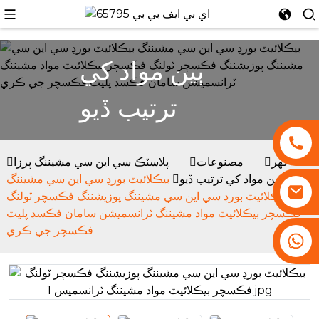
ٻين مواد کي
ترتيب ڏيو
گھر
مصنوعات
پلاسٽڪ سي اين سي مشيننگ پرزا
ٻين مواد کي ترتيب ڏيو
بيڪلائيٽ بورڊ سي اين سي مشيننگ
بيڪلائيٽ بورڊ سي اين سي مشيننگ پوزيشننگ فڪسچر ٽولنگ
فڪسچر بيڪلائيٽ مواد مشيننگ ٽرانسميشن سامان فڪسڊ پليٽ
فڪسچر جي ڪري
+86 13530645990
i