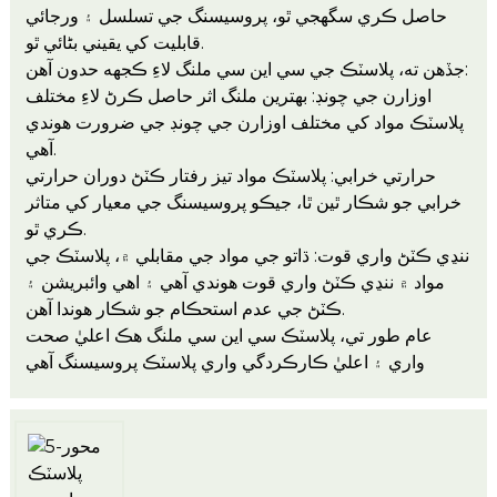
حاصل ڪري سگهجي ٿو، پروسيسنگ جي تسلسل ۽ ورجائي
قابليت کي يقيني بڻائي ٿو.
جڏهن ته، پلاسٽڪ جي سي اين سي ملنگ لاءِ ڪجهه حدون آهن:
اوزارن جي چونڊ: بهترين ملنگ اثر حاصل ڪرڻ لاءِ مختلف
پلاسٽڪ مواد کي مختلف اوزارن جي چونڊ جي ضرورت هوندي
آهي.
حرارتي خرابي: پلاسٽڪ مواد تيز رفتار ڪٽڻ دوران حرارتي
خرابي جو شڪار ٿين ٿا، جيڪو پروسيسنگ جي معيار کي متاثر
ڪري ٿو.
ننڍي ڪٽڻ واري قوت: ڌاتو جي مواد جي مقابلي ۾، پلاسٽڪ جي
مواد ۾ ننڍي ڪٽڻ واري قوت هوندي آهي ۽ اهي وائبريشن ۽
ڪٽڻ جي عدم استحڪام جو شڪار هوندا آهن.
عام طور تي، پلاسٽڪ سي اين سي ملنگ هڪ اعليٰ صحت
واري ۽ اعليٰ ڪارڪردگي واري پلاسٽڪ پروسيسنگ آهي