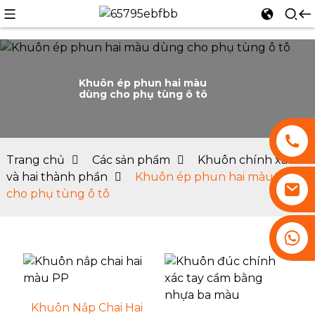
Khuôn ép phun hai màu
dùng cho phụ tùng ô tô
n
Trang chủ
Các sản phẩm
Khuôn chính xác
và hai thành phần
Khuôn ép phun hai màu dùng
cho phụ tùng ô tô
+86 13530645990
Khuôn Nắp Chai Hai