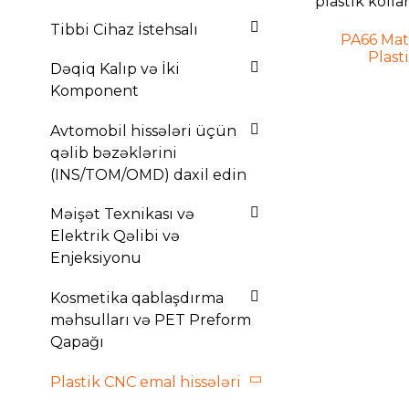
Tibbi Cihaz İstehsalı
PA66 Mat
Plast
Dəqiq Kalıp və İki
Komponent
Avtomobil hissələri üçün
qəlib bəzəklərini
(INS/TOM/OMD) daxil edin
Məişət Texnikası və
Elektrik Qəlibi və
Enjeksiyonu
Kosmetika qablaşdırma
məhsulları və PET Preform
Qapağı
Plastik CNC emal hissələri