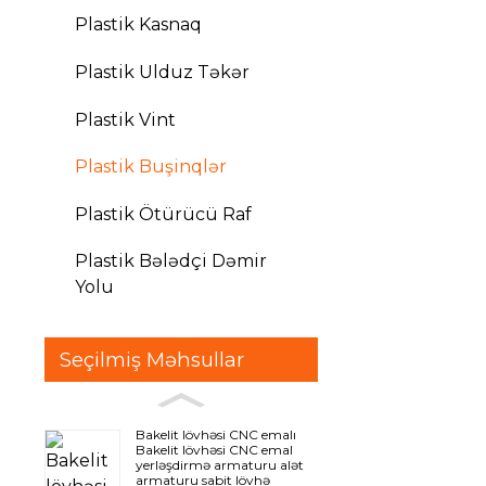
Plastik Kasnaq
Plastik Ulduz Təkər
Plastik Vint
Plastik Buşinqlər
Plastik Ötürücü Raf
Plastik Bələdçi Dəmir
Yolu
Seçilmiş Məhsullar
Bakelit lövhəsi CNC emalı
Bakelit lövhəsi CNC emal
yerləşdirmə armaturu alət
armaturu sabit lövhə