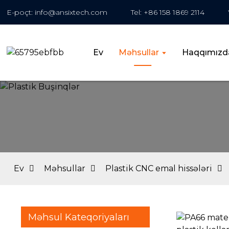
E-poçt: info@ansixtech.com
Tel: +86 158 1869 2114
Ev
Məhsullar
Haqqımızd
Ev
Məhsullar
Plastik CNC emal hissələri
Məhsul Kateqoriyaları