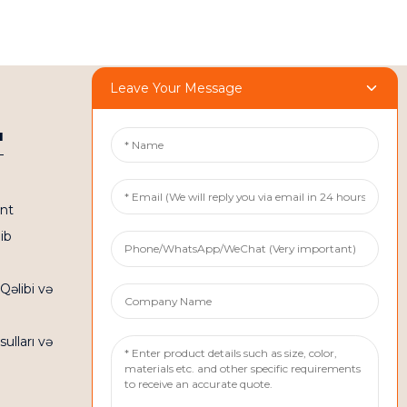
Leave Your Message
ı
Bizimlə Əlaqə
Tel: +86 158 1869 2114
ent
E-poçt: info@ansixtech.com
ib
Skype: Stephenhuang2010
Whatsapp: +86 13530645990
Qəlibi və
Ünvan: F binası, Guanlan
Weiyecheng Sənaye Zonası,
lları və
Longhua rayonu, Shenzhen, Çin