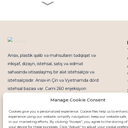
POM top dişli turbin emal
hissələri sənaye ötürücü
hissələri alət armatur
hissələri POM hissələrinin
istehsalı, emalı və istehsalı
POM CNC hissələri
POM hissələri
PVDF emalı CNC emalı Tibbi
PVDF hissələri Sənaye
Ansix, plastik qəlib və məhsulların tədqiqat və
idarəetmə avadanlığı PVDF
hissələrinin emalı Plastik
inkişaf, dizayn, istehsal, satış və xidmət
hissələr CNC emalı PVDF
emalı Hissələri
sahəsində ixtisaslaşmış bir alət istehsalçısı və
istehsalçısıdır. Ansix-in Çin və Vyetnamda dörd
PVDF hissələri
istehsal bazası var. Cəmi 260 enjeksiyon
qəlibləmə maşını və ən kiçik 30 tondan 2800
Manage Cookie Consent
tona qədər enjeksiyon tutumu var.
Cookies give you a personalized experience. Cookie files help us to enhan
experience using our website, simplify navigation, keep our website safe, 
in our marketing efforts. By clicking "Accept", you agree to the storing of
your device for these purposes. Click "Adjust" to adjust your cookie prefer