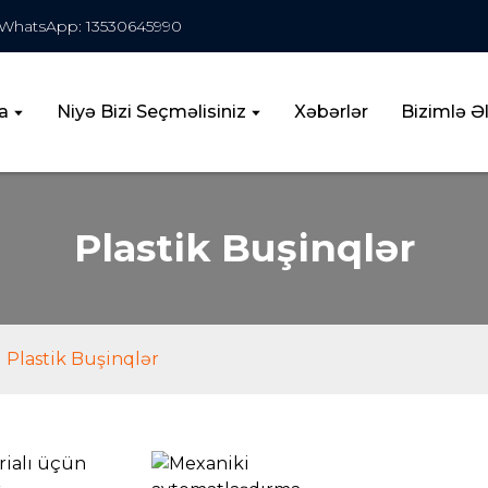
WhatsApp: 13530645990
a
Niyə Bizi Seçməlisiniz
Xəbərlər
Bizimlə Ə
Plastik Buşinqlər
Plastik Buşinqlər