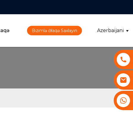
laqə
Azerbaijani
Bizimlə Əlaqə Saxlayın
+86 13530645990