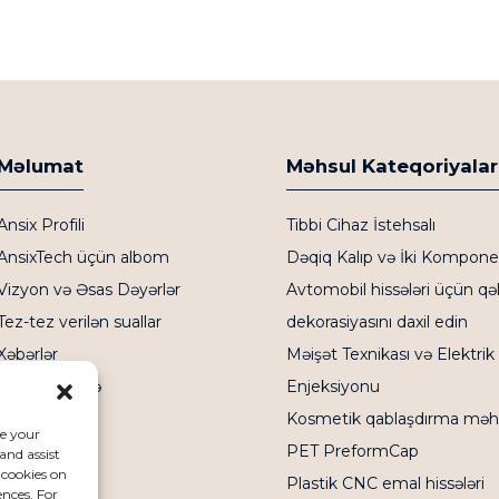
Məlumat
Məhsul Kateqoriyalar
Ansix Profili
Tibbi Cihaz İstehsalı
AnsixTech üçün albom
Dəqiq Kalıp və İki Kompon
Vizyon və Əsas Dəyərlər
Avtomobil hissələri üçün qəl
Tez-tez verilən suallar
dekorasiyasını daxil edin
Xəbərlər
Məişət Texnikası və Elektrik 
Bizimlə Əlaqə
Enjeksiyonu
Kosmetik qablaşdırma məhsu
ce your
PET PreformCap
and assist
 cookies on
Plastik CNC emal hissələri
ences. For