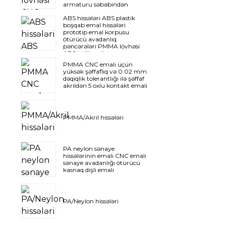
armaturu səbəbindən
bakelit materialı emal
ABS hissələri ABS plastik
ötürücü avadanlığı
boşqab emal hissələri
prototip emal korpusu
ötürücü avadanlıq
pəncərələri PMMA lövhəsi
ABS istilik radiatoru
PMMA CNC emalı üçün
yüksək şəffaflıq və 0.02 mm
dəqiqlik tolerantlığı ilə şəffaf
akrildən 5 oxlu kontakt emalı
PMMA/Akril hissələri
PA neylon sənaye
hissələrinin emalı CNC emalı
sənaye avadanlığı ötürücü
kasnaq dişli emalı
PA/Neylon hissələri