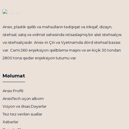
Ansix, plastik qəlib və məhsulların tədqiqat və inkişaf, dizayn,
istehsal, satış və xidmət sahəsində ixtisaslaşmış bir alət istehsalçısı
və istehsalçısıdır. Ansix-in Çin və Vyetnamda dörd istehsal bazası
var. Cəmi 260 enjeksiyon qəlibləmə maşını və ən kiçik 30 tondan
2800 tona qədər enjeksiyon tutumu var.
Məlumat
Ansix Profili
AnsixTech üçün albom
Vizyon və Əsas Dəyərlər
Tez-tez verilən suallar
Xəbərlər