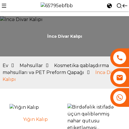
İncə Divar Kalıpı
Ev
Məhsullar
Kosmetika qablaşdırma
məhsulları və PET Preform Qapağı
İncə Divar
Kalıpı
+86 13530645990
i
Yığın Kalıp