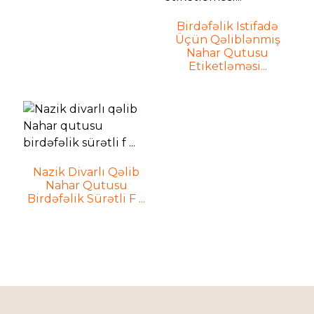
Birdəfəlik Istifadə
Üçün Qəliblənmiş
Nahar Qutusu
Etiketləməsi...
Nazik Divarlı Qəlib
Nahar Qutusu
Birdəfəlik Sürətli F ...
n
n
n