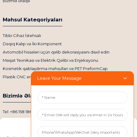
Bizimlə Əlaqə
Məhsul Kateqoriyaları
Tibbi Cihaz İstehsalı
Dəqiq Kalıp və İki Komponent
Avtomobil hissələri üçün qəlib dekorasiyasını daxil edin
Məişət Texnikası və Elektrik Qəlibi və Enjeksiyonu
Kosmetik qablaşdırma məhsulları və PET PreformCap
Plastik CNC emal hissələri
Leave Your Message
Bizimlə Əlaqə
Tel: +86 158 1869 2114
E-poçt: info@ansixtech.com
Manage Cookie Consent
Skype: Stephenhuang2010
Whatsapp: +86 13530645990