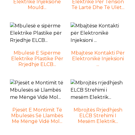
Elektrike Injeksione
Elektrike Për Tension
Mould...
Të Lartë Dhe Të Ulët...
Mbulesë E Sipërme
Mbajtëse Kontakti Për
Elektrike Plastike Për
Elektronikë Injeksioni
Rrjedhje ELCB...
...
Pjesët E Montimit Të
Mbrojtës Rrjedhjesh
Mbulesës Së Llambës
ELCB Strehimi I
Me Mëngë Vidë Mol...
Mesëm Elektrik...