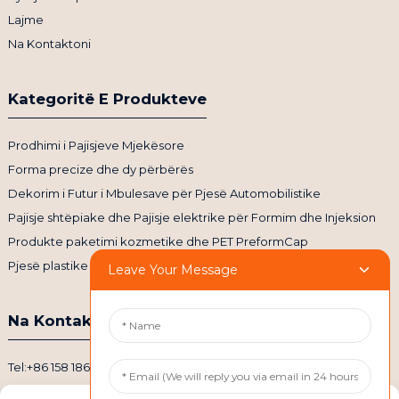
Lajme
Na Kontaktoni
Kategoritë E Produkteve
Prodhimi i Pajisjeve Mjekësore
Forma precize dhe dy përbërës
Dekorim i Futur i Mbulesave për Pjesë Automobilistike
Pajisje shtëpiake dhe Pajisje elektrike për Formim dhe Injeksion
Produkte paketimi kozmetike dhe PET PreformCap
Pjesë plastike për përpunimin CNC
Leave Your Message
Na Kontaktoni
Tel:+86 158 1869 2114
Email: info@ansixtech.com