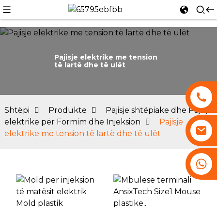
Pajisje elektrike me tension
të lartë dhe të ulët
Shtëpi
Produkte
Pajisje shtëpiake dhe Pajisje
elektrike për Formim dhe Injeksion
Pajisje
elektrike me tension të lartë dhe të ulët
+86 13530645990
i