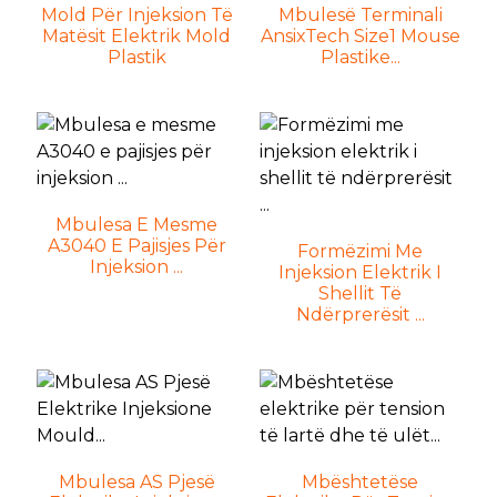
Mold Për Injeksion Të
Mbulesë Terminali
Matësit Elektrik Mold
AnsixTech Size1 Mouse
Plastik
Plastike...
Mbulesa E Mesme
A3040 E Pajisjes Për
Formëzimi Me
Injeksion ...
Injeksion Elektrik I
Shellit Të
Ndërprerësit ...
n
n
n
Mbulesa AS Pjesë
Mbështetëse