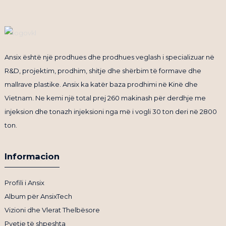
Ansix është një prodhues dhe prodhues veglash i specializuar në
R&D, projektim, prodhim, shitje dhe shërbim të formave dhe
mallrave plastike. Ansix ka katër baza prodhimi në Kinë dhe
Vietnam. Ne kemi një total prej 260 makinash për derdhje me
injeksion dhe tonazh injeksioni nga më i vogli 30 ton deri në 2800
ton.
Informacion
Profili i Ansix
Album për AnsixTech
Vizioni dhe Vlerat Thelbësore
Pyetje të shpeshta