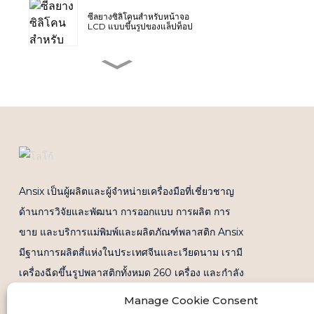
ซีลยางซิลิโคนสำหรับหน้าจอ
LCD แบบขึ้นรูปของแล็ปท็อป
ฝาครอบพลาสติก A-Cover
สำหรับแล็ปท็อป (ฝาบน)
แม่พิมพ์ฝาครอบแล็ปท็อป C-
cover
การปรับปรุงพื้นผิวสำหรับแม่พิมพ์
Ansix เป็นผู้ผลิตและผู้จำหน่ายเครื่องมือที่เชี่ยวชาญ
ฝาครอบด้านหน้าของแล็ปท็อปที่
ผลิตในปริมาณมาก
ด้านการวิจัยและพัฒนา การออกแบบ การผลิต การ
ขาย และบริการแม่พิมพ์และผลิตภัณฑ์พลาสติก Ansix
แผงกันกระแทกด้านล่างประตู
มีฐานการผลิตสี่แห่งในประเทศจีนและเวียดนาม เรามี
หลังผลิตจากวัสดุขึ้นรูปไมโคร
โฟม PP
เครื่องฉีดขึ้นรูปพลาสติกทั้งหมด 260 เครื่อง และกำลัง
การผลิตตั้งแต่ 30 ตันถึง 2800 ตัน
Manage Cookie Consent