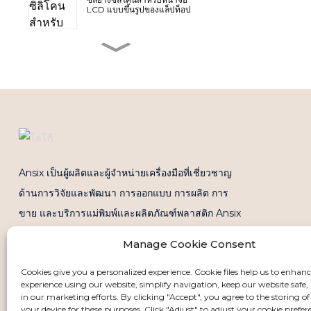
LCD แบบขึ้นรูปของแล็ปท็อป
ฝาครอบพลาสติก A-Cover
สำหรับแล็ปท็อป (ฝาบน)
แม่พิมพ์ฝาครอบแล็ปท็อป C-
cover
การปรับปรุงพื้นผิวสำหรับแม่พิมพ์
Ansix เป็นผู้ผลิตและผู้จำหน่ายเครื่องมือที่เชี่ยวชาญ
ฝาครอบด้านหน้าของแล็ปท็อปที่
ผลิตในปริมาณมาก
ด้านการวิจัยและพัฒนา การออกแบบ การผลิต การ
ขาย และบริการแม่พิมพ์และผลิตภัณฑ์พลาสติก Ansix
แผงกันกระแทกด้านล่างประตู
มีฐานการผลิตสี่แห่งในประเทศจีนและเวียดนาม เรามี
หลังผลิตจากวัสดุขึ้นรูปไมโคร
Manage Cookie Consent
โฟม PP
เครื่องฉีดขึ้นรูปพลาสติกทั้งหมด 260 เครื่อง และกำลัง
Cookies give you a personalized experience. Cookie files help us to enhan
การผลิตตั้งแต่ 30 ตันถึง 2800 ตัน
experience using our website, simplify navigation, keep our website safe, 
in our marketing efforts. By clicking "Accept", you agree to the storing of
your device for these purposes. Click "Adjust" to adjust your cookie prefer