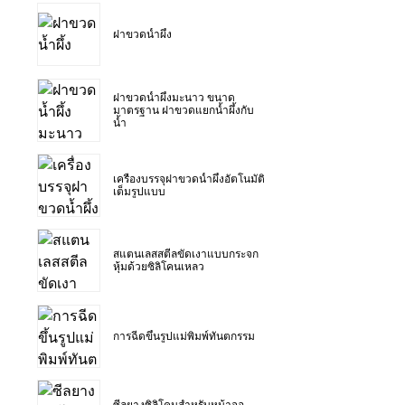
ฝาขวดน้ำผึ้ง
ฝาขวดน้ำผึ้งมะนาว ขนาด
มาตรฐาน ฝาขวดแยกน้ำผึ้งกับ
น้ำ
เครื่องบรรจุฝาขวดน้ำผึ้งอัตโนมัติ
เต็มรูปแบบ
สแตนเลสสตีลขัดเงาแบบกระจก
หุ้มด้วยซิลิโคนเหลว
การฉีดขึ้นรูปแม่พิมพ์ทันตกรรม
ซีลยางซิลิโคนสำหรับหน้าจอ