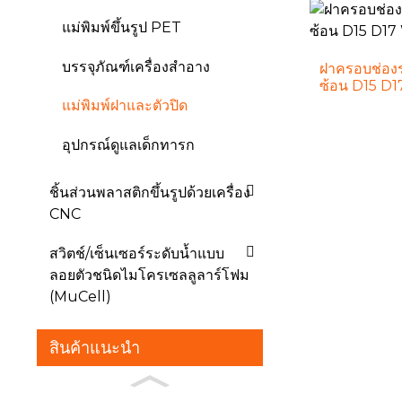
แม่พิมพ์ขึ้นรูป PET
บรรจุภัณฑ์เครื่องสำอาง
ฝาครอบช่อง
ซ้อน D15 D1
แม่พิมพ์ฝาและตัวปิด
อุปกรณ์ดูแลเด็กทารก
ชิ้นส่วนพลาสติกขึ้นรูปด้วยเครื่อง
CNC
สวิตช์/เซ็นเซอร์ระดับน้ำแบบ
ลอยตัวชนิดไมโครเซลลูลาร์โฟม
(MuCell)
สินค้าแนะนำ