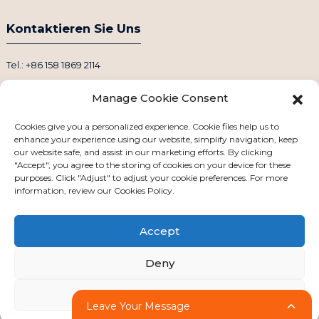
Kontaktieren Sie Uns
Tel.: +86 158 1869 2114
E-Mail: info@ansixtech.com
Manage Cookie Consent
Skype: Stephenhuang2010
WhatsApp: +86 13530645990
Cookies give you a personalized experience. Cookie files help us to
enhance your experience using our website, simplify navigation, keep
Adresse: Gebäude F, Industriegebiet Guanlan Weiyecheng, Bezirk
our website safe, and assist in our marketing efforts. By clicking
Longhua, Shenzhen, China
"Accept", you agree to the storing of cookies on your device for these
purposes. Click "Adjust" to adjust your cookie preferences. For more
information, review our Cookies Policy.
Accept
Deny
Copyright © 2024 Alle Rechte vorbehalten
Sitemap
-
-
Resource
Adjust
Leave Your Message