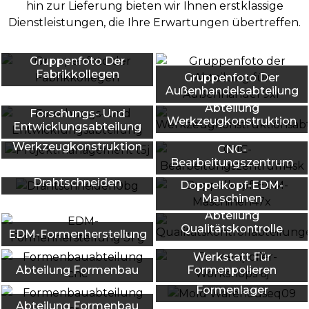
hin zur Lieferung bieten wir Ihnen erstklassige
Dienstleistungen, die Ihre Erwartungen übertreffen.
Gruppenfoto Der
Fabrikkollegen
Gruppenfoto Der
Außenhandelsabteilung
Abteilung
Forschungs- Und
Werkzeugkonstruktion
Entwicklungsabteilung
Abteilung
Werkzeugkonstruktion
CNC-
Bearbeitungszentrum
Drahtschneiden
Doppelkopf-EDM-
Maschinen
Abteilung
Qualitätskontrolle
EDM-Formenherstellung
Werkstatt Für
Abteilung Formenbau
Formenpolieren
Formenlager
Abteilung Formenbau