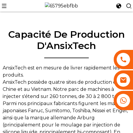
Capacité De Production
D'AnsixTech
n
AnsixTech est en mesure de livrer rapidement les
produits.
AnsixTech possède quatre sites de production en
Chine et au Vietnam. Notre parc de machines à
injecter s'étend sur 260 tonnes, de 30 à 2 800 tonnes.
+86 13530645990
Parmi nos principaux fabricants figurent les marques
japonaises Fanuc, Sumitomo, Toshiba, Nissei et Engel,
ainsi que la marque allemande Arburg
(principalement pour le moulage par injection de
silicone liquide, principalement bi-composant). En