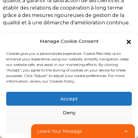
qualité, à garantir la satisfaction de ses clients et à
établir des relations de coopération à long terme
grâce à des mesures rigoureuses de gestion de la
qualité et à une démarche d'amélioration continue.
Manage Cookie Consent
Cookies give you a personalized experience. Cookie files help us to
enhance your experience using our website, simplify navigation, keep
our website safe, and assist in our marketing efforts. By clicking
"Accept", you agree to the storing of cookies on your device for these
purposes. Click "Adjust" to adjust your cookie preferences. For more
information, review our Cookies Policy.
Ansix est un fabricant d'outillage spécialisé dans la R&D, la
Accept
conception, la fabrication, la vente et le service après-vente de
moules et de produits en plastique. Ansix possède quatre sites de
Deny
production en Chine et au Vietnam. Nous disposons d'un parc de
Adjust
260 presses à injecter, d'une capacité allant de 30 à 2 800 tonnes.
Leave Your Message