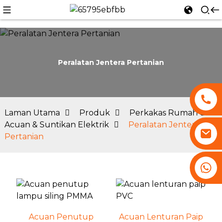
Peralatan Jentera Pertanian
n
Laman Utama
Produk
Perkakas Rumah dan
Acuan & Suntikan Elektrik
Peralatan Jentera
Pertanian
+86 13530645990
Acuan Penutup
Acuan Lenturan Paip