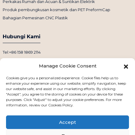
Perkakas Rumah dan Acuan & Suntikan Elektrik
Produk pembungkusan kosmetik dan PET PreformCap
Bahagian Pemesinan CNC Plastik
Hubungi Kami
Tel:+86 158 1869 2114
E-mel: info@ansixtech.com
Manage Cookie Consent
Skype: Stephenhuang2010
Whatsapp: +86 13530645990
Cookies give you a personalized experience. Cookie files help us to
enhance your experience using our website, simplify navigation, keep
Alamat: Bangunan F, Zon Perindustrian Guanlan Weiyecheng,
our website safe, and assist in our marketing efforts. By clicking
Daerah Longhua, Shenzhen, China
"Accept", you agree to the storing of cookies on your device for these
purposes. Click "Adjust" to adjust your cookie preferences. For more
information, review our Cookies Policy.
Accept