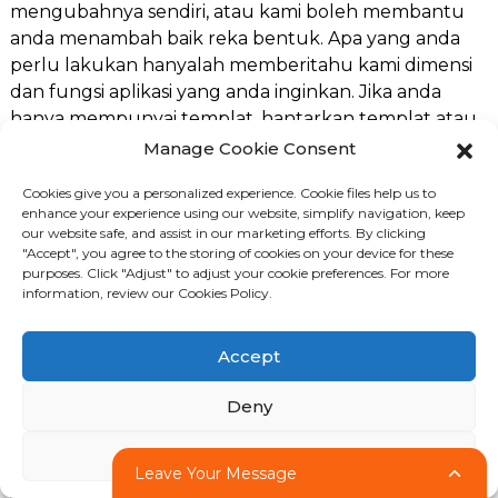
mengubahnya sendiri, atau kami boleh membantu
anda menambah baik reka bentuk. Apa yang anda
perlu lakukan hanyalah memberitahu kami dimensi
dan fungsi aplikasi yang anda inginkan. Jika anda
hanya mempunyai templat, hantarkan templat atau
gambar kepada kami, kami boleh membantu anda
Manage Cookie Consent
memulihkan lukisan tersebut, kemudian gunakan
Cookies give you a personalized experience. Cookie files help us to
percetakan 3D untuk mencipta prototaip untuk
enhance your experience using our website, simplify navigation, keep
penilaian anda, dan akhirnya gunakan pengacuan
our website safe, and assist in our marketing efforts. By clicking
suntikan untuk membuat produk plastik.
"Accept", you agree to the storing of cookies on your device for these
purposes. Click "Adjust" to adjust your cookie preferences. For more
Anda tidak perlu risau produk atau reka bentuk
information, review our Cookies Policy.
anda bocor atau terjual. Kami ialah pengeluar
OEM&ODM, dan pembuat acuan profesional; kami
Accept
tidak menjual produk. Kami hanya menyesuaikan
produk untuk pelanggan kami. Sudah tentu, jika
Deny
anda tidak selesa, kami juga boleh menandatangani
perjanjian kerahsiaan.
Adjust
Leave Your Message