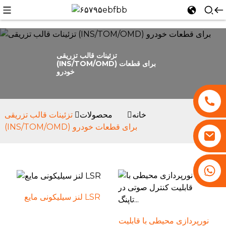
تزئینات قالب تزریقی
(INS/TOM/OMD) برای قطعات
خودرو
n
خانه
محصولات
تزئینات قالب تزریقی
(INS/TOM/OMD) برای قطعات خودرو
‎+86 13530645990‎
لنز سیلیکونی مایع LSR
نورپردازی محیطی با قابلیت