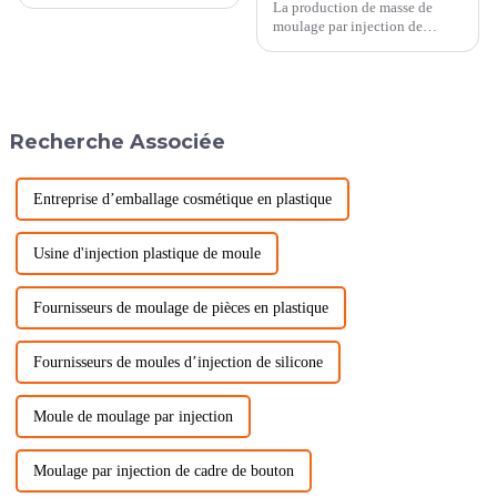
La production de masse de
moulage par injection de
moules de connecteurs de
précision automobile est un
processus complexe qui
nécessite la prise en compte de
facteurs tels que l'efficacité de
Recherche Associée
la production, le contrôle
qualité et le délai de
livraison....
Entreprise d’emballage cosmétique en plastique
Usine d'injection plastique de moule
Fournisseurs de moulage de pièces en plastique
Fournisseurs de moules d’injection de silicone
Moule de moulage par injection
Moulage par injection de cadre de bouton