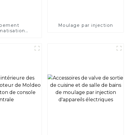
ipement
Moulage par injection
matisation
é, transmission
es en étoile,
ile PA66, roue
tique PA66