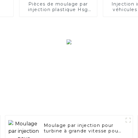
Pièces de moulage par
Injection 
injection plastique Hsg
véhicules
PA6-GF15 3
Moldeo Por
consol
Moulage par injection pour
turbine à grande vitesse pour
sept pales, cinq pales, trois