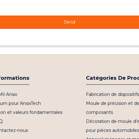
Send
formations
Catégories De Pro
fil Ansix
Fabrication de dispositi
bum pour AnsixTech
Moule de précision et d
ion et valeurs fondamentales
composants
Q
Décoration de moule d'i
ntactez-nous
pour pièces automobile