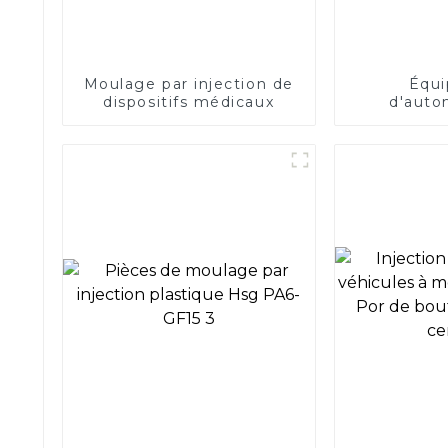
Moulage par injection de
Équ
dispositifs médicaux
d'auto
personnalis
à engrenag
roue en éto
en plas