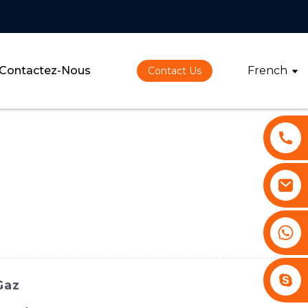
Contactez-Nous
French
Contact Us
+86 13530645990
Stephenhuang2010
Gaz