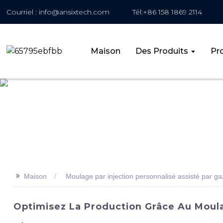
Courriel : info@ansixtech.com
Tél:+86 158 1869 2114
Maison
Des Produits
Pro
>>
Maison
Moulage par injection personnalisé assisté par ga
Optimisez La Production Grâce Au Moula