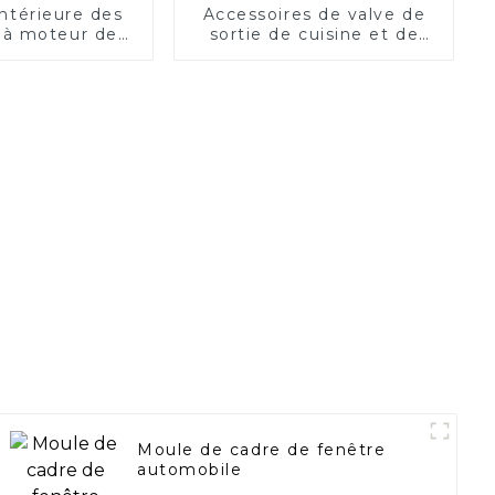
intérieure des
Accessoires de valve de
 à moteur de
sortie de cuisine et de
 de bouton de
salle de bains de moulage
e centrale
par injection d'appareils
électriques
Moule de cadre de fenêtre
automobile