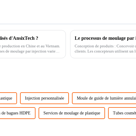
lisés d'AnsixTech ?
Le processus de moulage par i
e production en Chine et au Vietnam.
Conception de produits : Concevoir d
clients. Les concepteurs utilisent un logiciel de CAO pour créer des modèles tridimensionnels de produits et
déterminer les...
astique
Injection personnalisée
Moule de guide de lumière annula
s de bagues HDPE
Services de moulage de plastique
Tubes cosmét