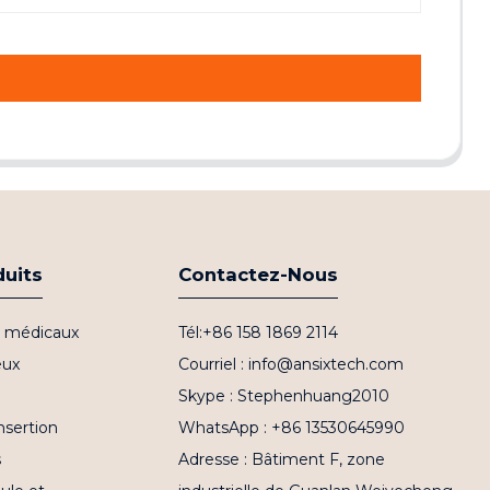
duits
Contactez-Nous
fs médicaux
Tél:+86 158 1869 2114
eux
Courriel : info@ansixtech.com
Skype : Stephenhuang2010
nsertion
WhatsApp : +86 13530645990
s
Adresse : Bâtiment F, zone