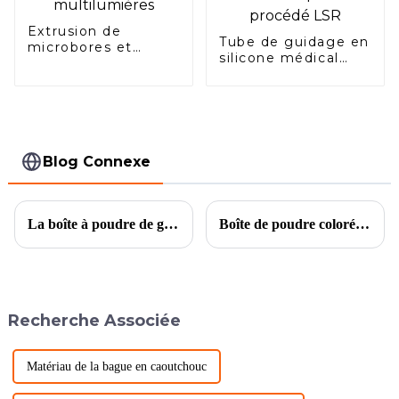
Extrusion de
Tube de guidage en
microbores et
silicone médical
multilumières
AnsixTech pour le
procédé LSR
Blog Connexe
La boîte à poudre de galvanoplastie Symphony fait généralement référence à la boîte à poudre utilisée dans les emballages cosmétiques. Ses caractéristiques peuvent inclure
Boîte de poudre colorée galvanisée sur mesure, fabricant de cosmétiques
Recherche Associée
Matériau de la bague en caoutchouc