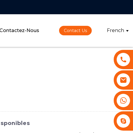
Contactez-Nous
French
Contact Us
+86 13530645990
Stephenhuang2010
isponibles