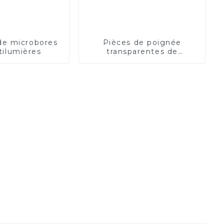
de microbores
Pièces de poignée
tilumières
transparentes de
précision de moulage par
injection de moulage par
injection en plastique PC