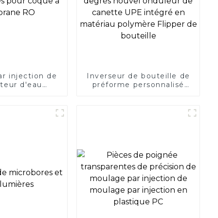
r injection de
Inverseur de bouteille de
ateur d'eau
préforme personnalisé
 de 10 pouces
autolubrifiant Inverseur
e à membrane
de canette en plastique à
RO
180 degrés nouvel
onduleur de canette UPE
intégré en matériau
polymère Flipper de
bouteille