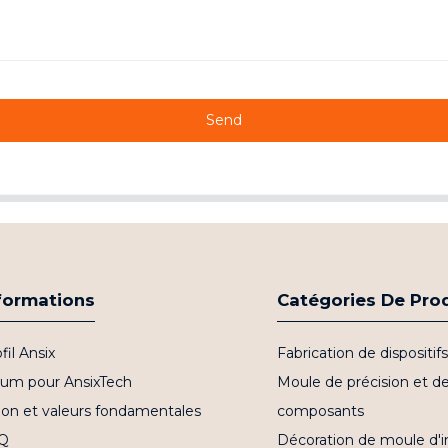
Send
formations
Catégories De Pro
fil Ansix
Fabrication de dispositi
bum pour AnsixTech
Moule de précision et d
ion et valeurs fondamentales
composants
Q
Décoration de moule d'i