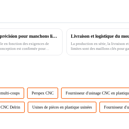
Le processus de fabrication de moules d’injection de haute précision pour manchons limites
Livraison et logistique du mou
le en fonction des exigences de
La production en série, la livraison 
limites sont des maillons clés pour g
les clients sur le t...
 multi-coups
Perspex CNC
Fournisseur d'usinage CNC en plastiqu
e CNC Delrin
Usines de pièces en plastique usinées
Fournisseur d'