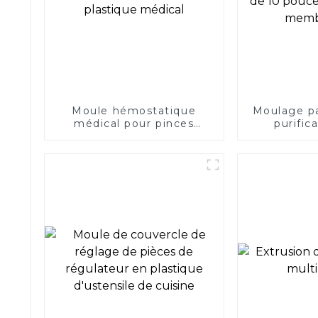
Moule hémostatique
Moulage pa
médical pour pinces
purific
ovales en plastique
domestique
médical
pour coqu