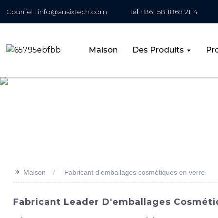
Courriel : info@ansixtech.com
Tél:+86 158 1869 2114
Maison
Des Produits
Pro
>>
Maison
Fabricant d'emballages cosmétiques en verre
Fabricant Leader D'emballages Cosmétiq