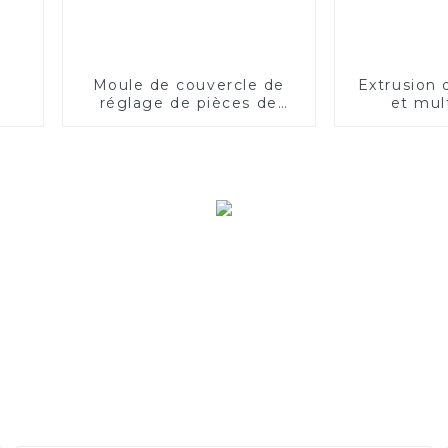
Moule de couvercle de
Extrusion 
réglage de pièces de
et mul
régulateur en plastique
d'ustensile de cuisine