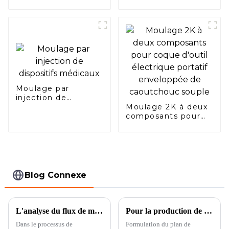
personnalisé,
transmission à
engrenages en
étoile, roue en
étoile PA66, roue en
plastique PA66
Moulage par
injection de
dispositifs médicaux
Moulage 2K à deux
composants pour
coque d'outil
électrique portatif
enveloppée de
caoutchouc souple
Blog Connexe
L'analyse du flux de moulage et l'optimisation DFM
Pour la production de moulage par injection en grand volume de moules de connecteurs de précision
Dans le processus de
Formulation du plan de