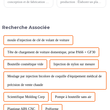
conception et de fabrication de
production : Élaborer un plan
moules de connecteurs de
de production détaillé basé sur
précision automobiles,
les exigences du volume de
l'analyse du flux de moule et
commande et des délais de
l'optimisation DFM (Design for
livraison. Déterminer la
Manufacturability) sont deux
quantité de production, le
Recherche Associée
étapes importantes qui peuvent
cycle de production, les
améliorer le...
besoins en ressources de
production...
moule d'injection de clé de volant de voiture
Tête de chargement de voiture domestique, prise PA66 + GF30
Bouteille cosmétique vide
Injection de nylon sur mesure
Moulage par injection bicolore de coquille d'équipement médical de
précision de vente chaude
Scientifique Molding Corp
Pompe à bouteille sans air
Plastique ABS CNC
Préforme