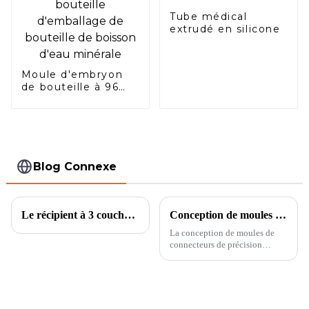
Tube médical
extrudé en silicone
Moule d'embryon
de bouteille à 96
cavités, valve à
aiguille, joint d'air,
bouteille d'eau,
bouteille
d'emballage de
bouteille de boisson
Blog Connexe
d'eau minérale
Le récipient à 3 couches de la boîte à poudre de galvanoplastie Symphony peut inclure les pièces suivantes
Conception de moules de connecteurs de précision automobile
La conception de moules de
connecteurs de précision
automobile est un processus
complexe qui nécessite la prise
en compte de facteurs tels que
la forme, la taille, le matériau et
le processus de fabrication du