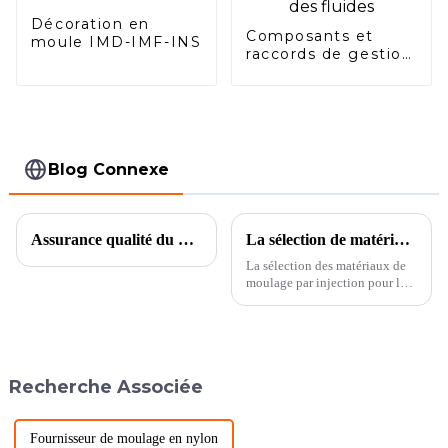
Décoration en
Composants et
moule IMD-IMF-INS
raccords de gestion
des fluides
Blog Connexe
Assurance qualité du moulage par injection plastique de précision AnsixTech
La sélection de matériaux de moulage par injection pour les connecteurs de précision automobiles
La sélection des matériaux de
moulage par injection pour les
connecteurs de précision
automobiles est une décision
critique qui affecte directement
les performances, la fiabilité et
la durabilité du connecteur.
Recherche Associée
Fournisseur de moulage en nylon