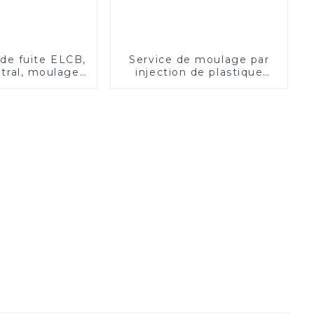
de fuite ELCB,
Service de moulage par
ntral, moulage
injection de plastique
ue électrique,
personnalisé à Ansix
r de fuite à la
terre