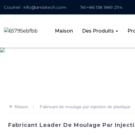
Courriel : info@ansixtech.com
Tél:+86 158 1869 2114
Maison
Des Produits
Pro
>>
Maison
Fabricant de moulage par injection de plastique
Fabricant Leader De Moulage Par Injecti