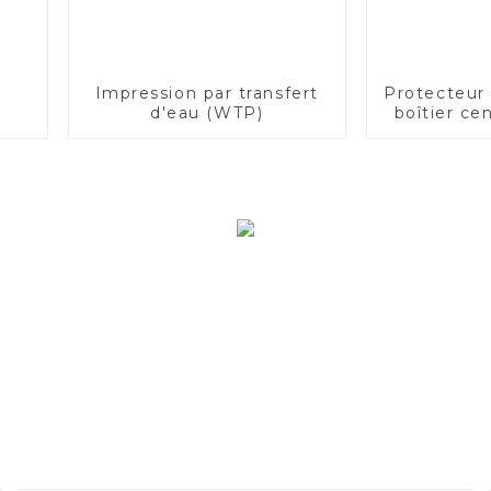
Impression par transfert
Protecteur 
d'eau (WTP)
boîtier ce
en plastiq
disjoncteu