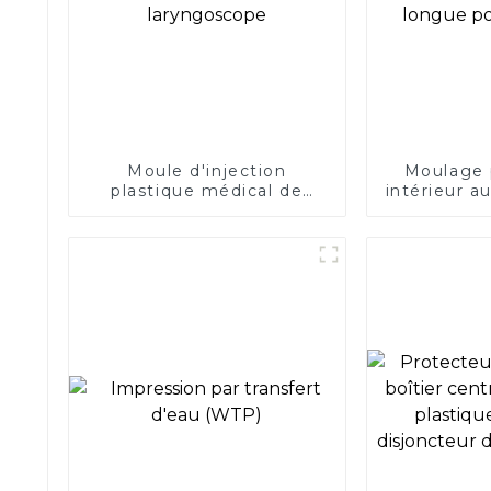
Moule d'injection
Moulage p
plastique médical de
intérieur a
protection de
longue po
laryngoscope