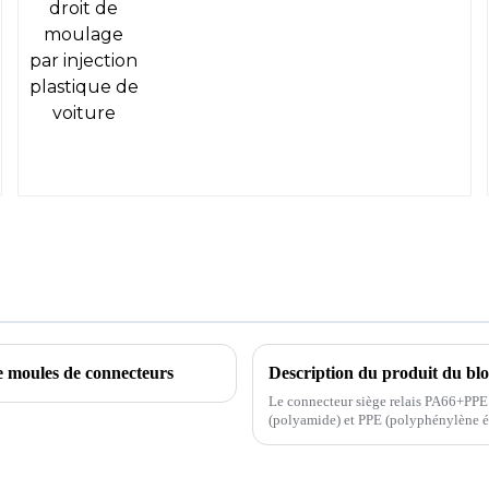
plastique de voiture
de moules de connecteurs
Description du produit du bl
Le connecteur siège relais PA66+PPE
(polyamide) et PPE (polyphénylène éther). Le PA66 a une excellente résistance à la chaleur,
chimique et une excellente résistanc