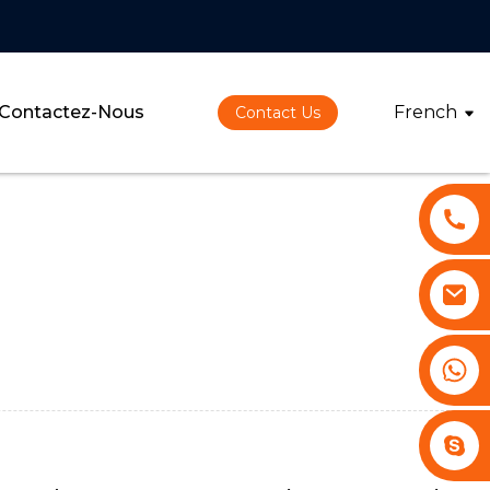
Contactez-Nous
French
Contact Us
+86 13530645990
Stephenhuang2010