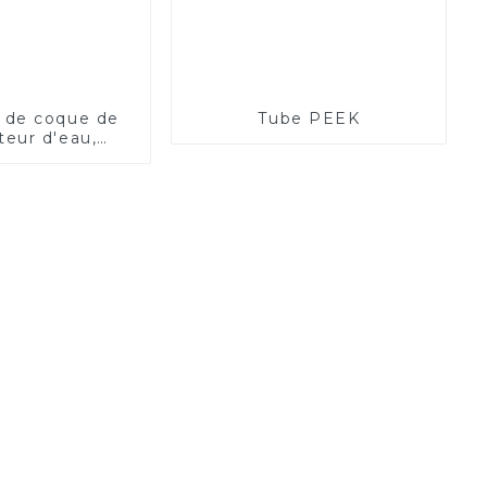
 de coque de
Tube PEEK
ateur d'eau,
r Injection en
ue, élément
 couvercle de
on en PP