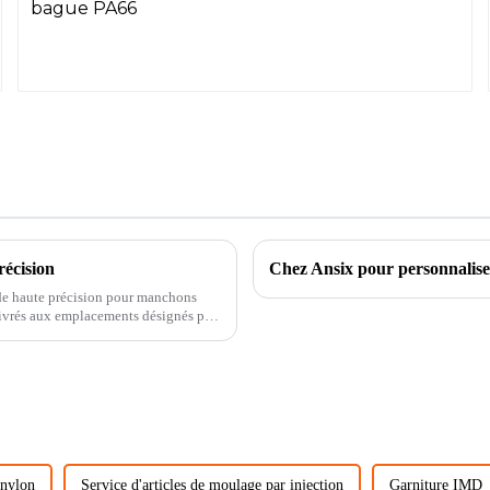
récision
n de haute précision pour manchons
 livrés aux emplacements désignés par
 nylon
Service d'articles de moulage par injection
Garniture IMD