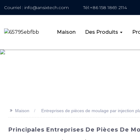
Courriel : info@ansixtech.com
Tél:+86 158 1869 2114
Maison
Des Produits
Pro
>>
Maison
Entreprises de pièces de moulage par injection pl
Principales Entreprises De Pièces De Mo