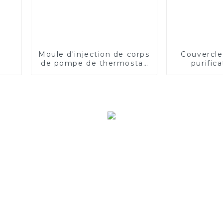
Moule d'injection de corps
Couvercle
de pompe de thermostat
purific
d'automobile
moulage pa
plastiq
filtrant,
manch