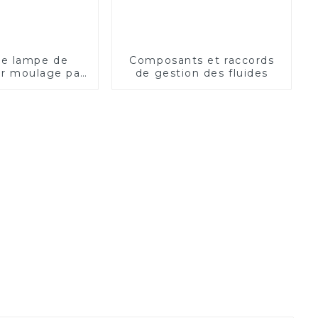
de lampe de
Composants et raccords
ur moulage par
de gestion des fluides
on plastique
omobile