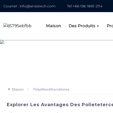
Courriel : info@ansixtech.com
Tél:+86 158 1869 2114
Maison
Des Produits
Pro
>>
Maison
Polyétheréthercétones
Explorer Les Avantages Des Polieteterce