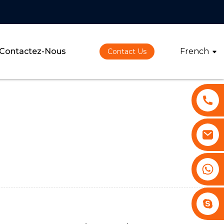
Contactez-Nous
French
Contact Us
+86 13530645990
Stephenhuang2010