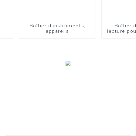
Boîtier d'instruments,
Boîtier 
appareils
lecture po
électroménagers, moule
injecti
d'injection, outillage,
aut
sonnette intelligente,
moule pour nid et
netatmo