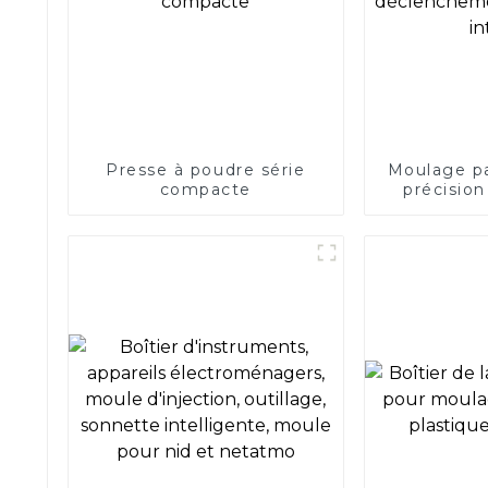
Presse à poudre série
Moulage pa
compacte
précision
décle
magnéti