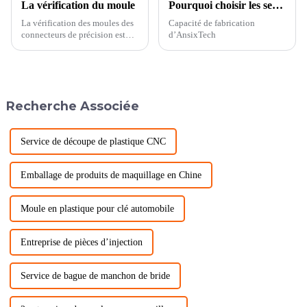
La vérification du moule
Pourquoi choisir les services d'injection plastique personnalisés d'AnsixTech ?
La vérification des moules des
Capacité de fabrication
connecteurs de précision est
d’AnsixTech
une étape importante pour
garantir que la qualité et les
performances de la conception
et de la fabrication des moules
répondent aux exigences.
Recherche Associée
Service de découpe de plastique CNC
Emballage de produits de maquillage en Chine
Moule en plastique pour clé automobile
Entreprise de pièces d’injection
Service de bague de manchon de bride