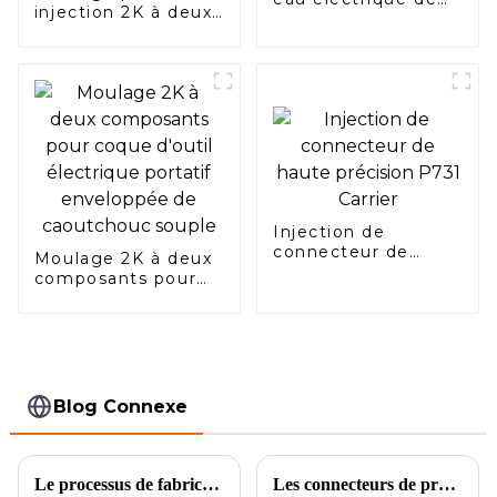
injection 2K à deux
moulage par
composants du
injection plastique
manche de la
brosse à dents
Injection de
connecteur de
Moulage 2K à deux
haute précision
composants pour
P731 Carrier
coque d'outil
électrique portatif
enveloppée de
caoutchouc souple
Blog Connexe
Le processus de fabrication de moules d’injection de haute précision pour manchons limites
Les connecteurs de précision automobile sont largement utilisés dans divers domaines