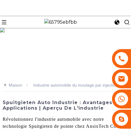
se
>>
Maison
Industrie automobile du moulage par injection
+86 13530645990
Spuitgieten Auto Industrie : Avantages Et
Applications | Aperçu De L'industrie
Stephenhuang2010
Révolutionnez l'industrie automobile avec notre
technologie Spuitgieten de pointe chez AnsixTech Co.,