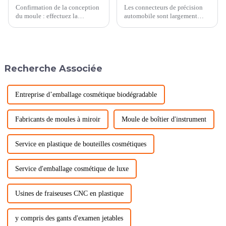
Confirmation de la conception
Les connecteurs de précision
du moule : effectuez la
automobile sont largement
conception du moule en
utilisés dans divers domaines
fonction des exigences de
de l'industrie automobile et
forme et de taille du manchon
jouent un rôle important dans
limite. Une fois la conception
la connexion et la transmission
terminée, la conception est
de signaux électriques,
Recherche Associée
confirmée pour garantir que le
d'énergie et de données. Voici
moule des...
...
Entreprise d’emballage cosmétique biodégradable
Fabricants de moules à miroir
Moule de boîtier d'instrument
Service en plastique de bouteilles cosmétiques
Service d'emballage cosmétique de luxe
Usines de fraiseuses CNC en plastique
y compris des gants d'examen jetables