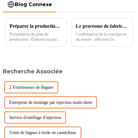
Blog Connexe
Préparer la production en série de moules d’injection de haute précision avec manchons limites
Le processus de fabrication de moules d’injection de haute précision pour manchons limites
Formulation du plan de
Confirmation de la conception
production : Élaborer un plan
du moule : effectuez la
de production détaillé basé sur
conception du moule en
les exigences du volume de
fonction des exigences de
commande et des délais de
forme et de taille du manchon
livraison. Déterminer la
limite. Une fois la conception
quantité de production, le
terminée, la conception est
Recherche Associée
cycle de production, les
confirmée pour garantir que le
besoins en ressources de
moule des...
production...
2 Fournisseurs de Bagues
Entreprise de moulage par injection multi-shots
Service d'outillage d'injection
Usine de bagues à bride en caoutchouc