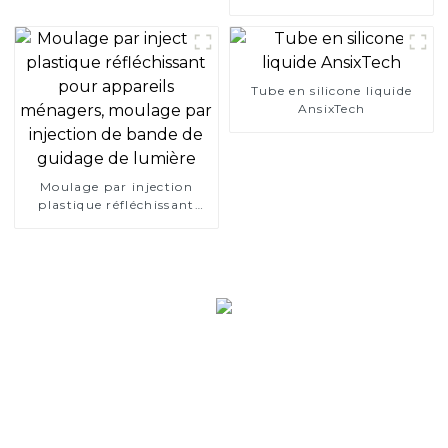
personnalisé, transmission
à engrenages en étoile,
roue en étoile PA66, roue
en plastique PA66
Tube en silicone liquide
AnsixTech
Moulage par injection
plastique réfléchissant
pour appareils ménagers,
moulage par injection de
bande de guidage de
lumière