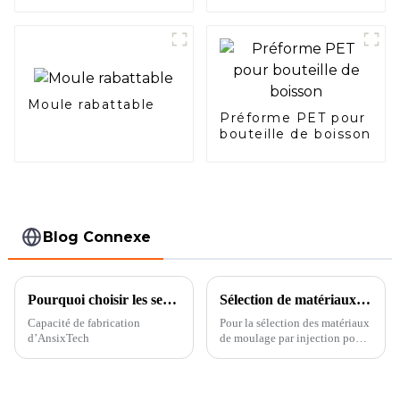
panneau audio pour
AnsixTech
Moule rabattable
Préforme PET pour
bouteille de boisson
Blog Connexe
Pourquoi choisir les services d'injection plastique personnalisés d'AnsixTech ?
Sélection de matériaux de moulage par injection
Capacité de fabrication
Pour la sélection des matériaux
d’AnsixTech
de moulage par injection pour
les moules d'injection de haute
précision pour les manchons
limites, les facteurs suivants
doivent être pris en compte :