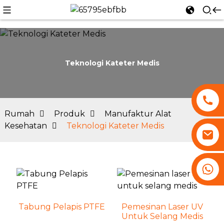
Teknologi Kateter Medis
n
Rumah
Produk
Manufaktur Alat
Kesehatan
Teknologi Kateter Medis
+86 13530645990
Tabung Pelapis PTFE
Pemesinan Laser UV
Untuk Selang Medis