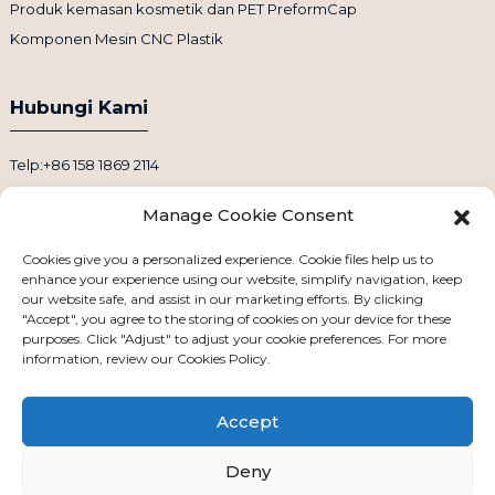
Produk kemasan kosmetik dan PET PreformCap
Komponen Mesin CNC Plastik
Hubungi Kami
Telp:+86 158 1869 2114
Email: info@ansixtech.com
Manage Cookie Consent
Skype: Stephenhuang2010
WhatsApp: +86 13530645990
Cookies give you a personalized experience. Cookie files help us to
enhance your experience using our website, simplify navigation, keep
Alamat: Gedung F, Kawasan Industri Guanlan Weiyecheng, Distrik
our website safe, and assist in our marketing efforts. By clicking
Longhua, Shenzhen, Tiongkok
"Accept", you agree to the storing of cookies on your device for these
purposes. Click "Adjust" to adjust your cookie preferences. For more
information, review our Cookies Policy.
Accept
Deny
Hak Cipta © 2024 Semua Hak Dilindungi Undang-Undang
Peta