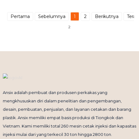
Pertama
Sebelumnya
1
2
Berikutnya
Terak
2
Ansix adalah pembuat dan produsen perkakas yang
mengkhususkan diri dalam penelitian dan pengembangan,
desain, pembuatan, penjualan, dan layanan cetakan dan barang
plastik. Ansix memiliki empat basis produksi di Tiongkok dan
Vietnam. Kami memiliki total 260 mesin cetak injeksi dan kapasitas
injeksi mulai dari yang terkecil 30 ton hingga 2800 ton.