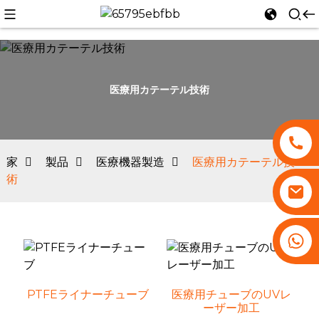
医療用カテーテル技術
n
家
製品
医療機器製造
医療用カテーテル技
術
+86 13530645990
PTFEライナーチューブ
医療用チューブのUVレ
ーザー加工