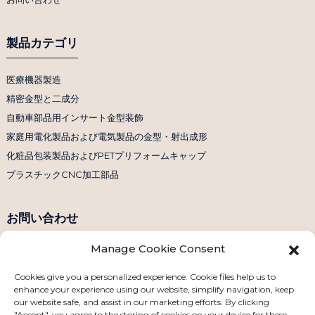
製品カテゴリ
医療機器製造
精密金型と二成分
自動車部品用インサート金型装飾
家庭用電化製品および電気製品の金型・射出成形
化粧品包装製品およびPETプリフォームキャップ
プラスチックCNC加工部品
お問い合わせ
Manage Cookie Consent
電話番号：+86 158 1869 2114
Eメール：info@ansixtech.com
Cookies give you a personalized experience. Cookie files help us to
enhance your experience using our website, simplify navigation, keep
Skype: Stephenhuang2010
our website safe, and assist in our marketing efforts. By clicking
WhatsApp: +86 13530645990
"Accept", you agree to the storing of cookies on your device for these