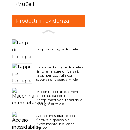
(MuCell)
Prodotti in evidenza
tappi di bottiglia di miele
Tappi per bottiglie di miele al
limone, misure universali,
tappi per bottiglie con
separazione acqua-miele
Macchina completamente
automatica per il
riempimento dei tappi delle
bottiglie di miele
Acciaio inossidabile con
finitura a specchio e
rivestimento in silicone
liquido.