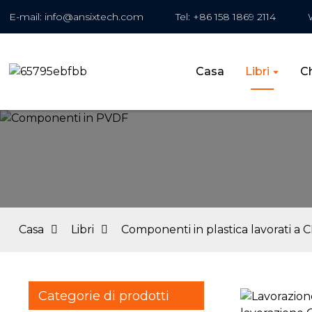
E-mail: info@ansixtech.com
Tel: +86 158 1869 2114
Casa
Libri
C
Casa
Libri
Componenti in plastica lavorati a 
Categorie di prodotti