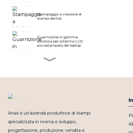
Stampaggio a iniezione di
stampi dentali
Guarnizione in gomma
siliconica per schermo LCD
sovrastampato del laptop
Coperchio superiore in
plastica per laptop
(coperchio a A)
Stampo per coperchio C del
laptop
I
Trattamento superficiale per
Ansix è un'azienda produttrice di stampi
Pr
stampi di cover A per laptop
prodotti in serie
specializzata in ricerca e sviluppo,
A
progettazione, produzione, vendita e
Il pannello di protezione
Vi