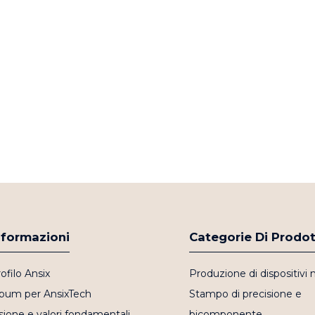
nformazioni
Categorie Di Prodo
ofilo Ansix
Produzione di dispositivi 
lbum per AnsixTech
Stampo di precisione e
sione e valori fondamentali
bicomponente