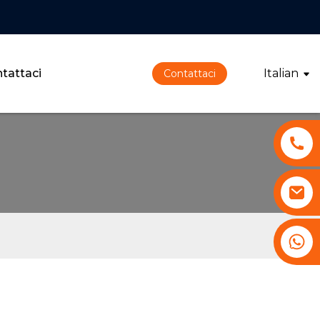
tattaci
Italian
Contattaci
+86 13530645990