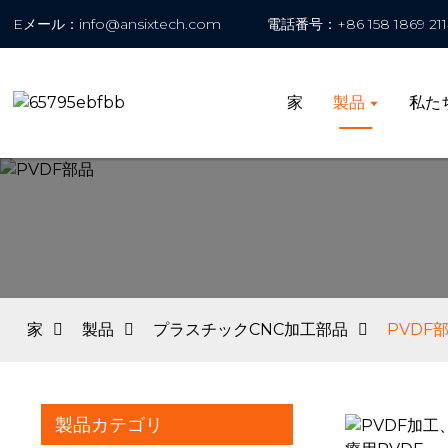
Eメール：info@ansixtech.com
電話番号：+86 158 1869 211
家
製品
私た
家
製品
プラスチックCNC加工部品
PVDF
製品カテゴリ