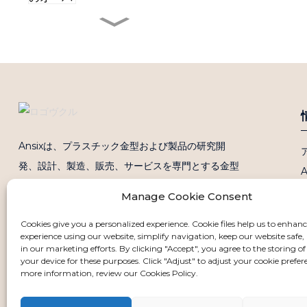
ノートパソコン用プラスチック
製Aカバー（上蓋）
ノートパソコン用Cカバー型
Ansixは、プラスチック金型および製品の研究開
量産型ノートパソコン用Aカバ
ー金型の表面処理
発、設計、製造、販売、サービスを専門とする金型
メーカーです。Ansixは中国とベトナムに4つの生
Manage Cookie Consent
リアドア下部ガードパネルは
産拠点を有し、射出成形機を合計260台保有してい
PPマイクロフォーム成形品で
できています
Cookies give you a personalized experience. Cookie files help us to enhan
ます。射出成形能力は最小30トンから最大2800ト
experience using our website, simplify navigation, keep our website safe, 
ンまで対応可能です。
in our marketing efforts. By clicking "Accept", you agree to the storing of
your device for these purposes. Click "Adjust" to adjust your cookie prefer
more information, review our Cookies Policy.