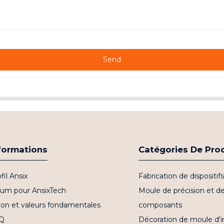
Send
formations
Catégories De Pro
fil Ansix
Fabrication de dispositi
bum pour AnsixTech
Moule de précision et d
ion et valeurs fondamentales
composants
Q
Décoration de moule d'i