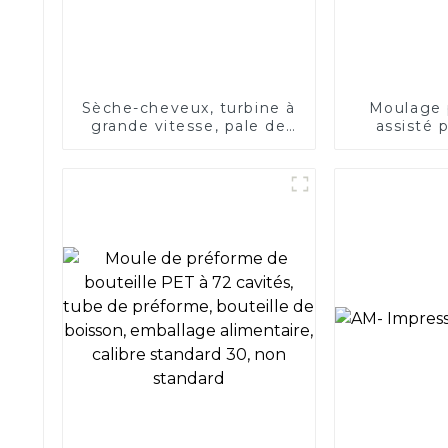
Sèche-cheveux, turbine à
Moulage p
grande vitesse, pale de
assisté 
ventilateur, moule
moule de 
d'injection plastique,
pour
moulin d'injection
plastique