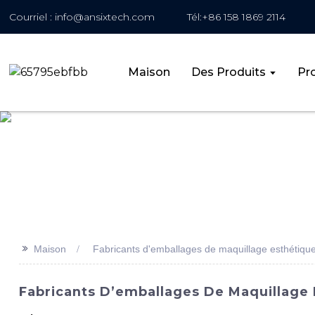
Courriel : info@ansixtech.com
Tél:+86 158 1869 2114
Maison
Des Produits
Pro
>>
Maison
Fabricants d'emballages de maquillage esthétiqu
Fabricants D’emballages De Maquillage 