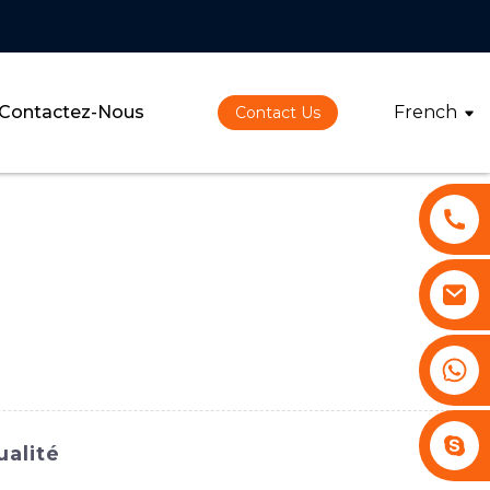
Contactez-Nous
French
Contact Us
+86 13530645990
Stephenhuang2010
alité