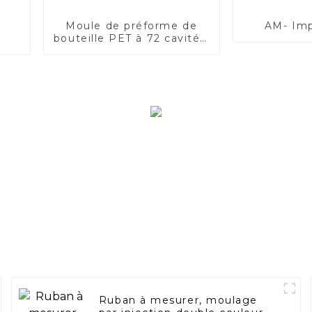
Moule de préforme de
AM- Imp
bouteille PET à 72 cavités,
tube de préforme,
bouteille de boisson,
emballage alimentaire,
calibre standard 30, non
standard
Ruban à mesurer, moulage