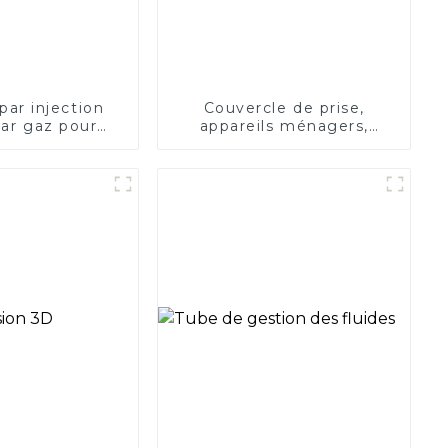
ar injection
Couvercle de prise,
par gaz pour
appareils ménagers,
cadre de vélo
moule d'injection,
 enfants
revêtement de cuiseur de
riz, moule en plastique,
coque, moulage par
injection