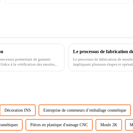
on
Le processus de fabrication d
processus permettant de garantir
Le processus de fabrication de moule
,
impliquant plusieurs étapes et opérations. Voici le flux général du processus de fabrication
automobiles...
Décoration INS
Entreprise de conteneurs d’emballage cosmétique
cosmétiques
Pièces en plastique d'usinage CNC
Moule 2K
M