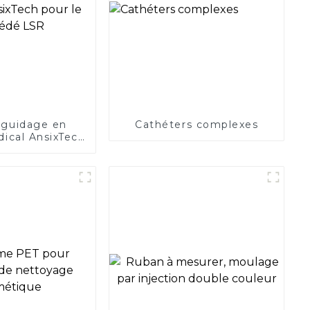
 guidage en
Cathéters complexes
dical AnsixTech
procédé LSR