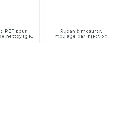
e PET pour
Ruban à mesurer,
 de nettoyage
moulage par injection
métique
double couleur