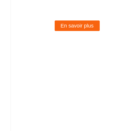
aubes de turbine à 9 pales
En savoir plus