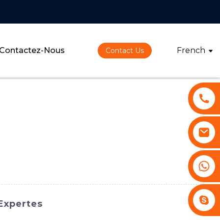
Contactez-Nous
French
Contact Us
+86 13530645990
Stephenhuang2010
 Expertes