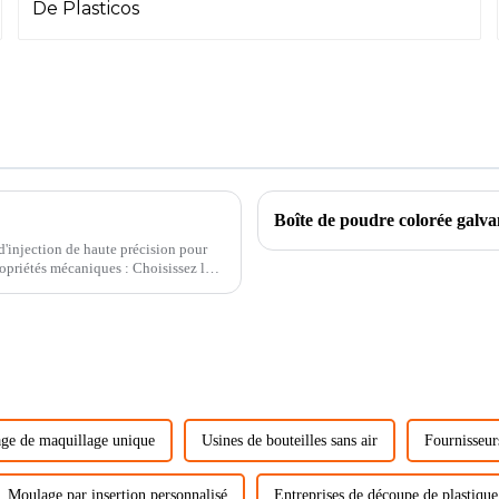
Boîte de poudre colorée galva
d'injection de haute précision pour
ropriétés mécaniques : Choisissez le
age de maquillage unique
Usines de bouteilles sans air
Fournisseur
Moulage par insertion personnalisé
Entreprises de découpe de plastiq