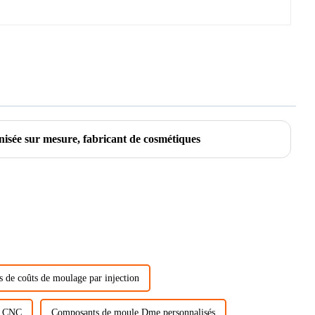
nisée sur mesure, fabricant de cosmétiques
s de coûts de moulage par injection
ue CNC
Composants de moule Dme personnalisés