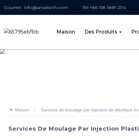
Courriel : info@ansixtech.com
Tél:+86 158 1869 2114
Maison
Des Produits
Pro
>>
Maison
Services de moulage par injection de plastique e
Services De Moulage Par Injection Plast