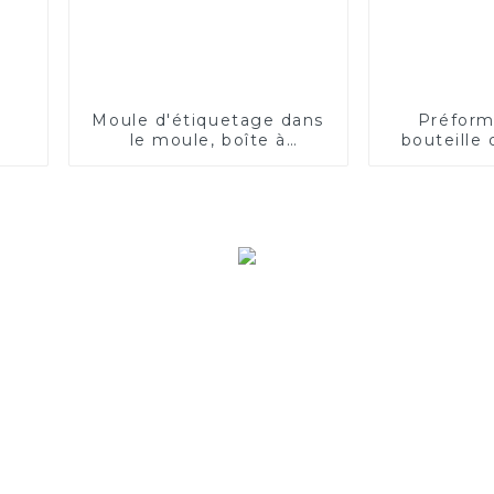
Moule d'étiquetage dans
Préform
le moule, boîte à
bouteille
déjeuner, boîte de
cos
restauration rapide
jetable, tasse de thé au
lait, tasse de café jetable,
tasse de thé