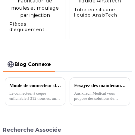
Tube en silicone
liquide AnsixTech
Pièces
d'équipement
électrique Espacer
Fabrication de
moules et moulage
par injection
Blog Connexe
Moule de connecteur de boîtier de prise à 312 trous
Essayez dès maintenant nos services de moulage par injection pour résoudre vos problèmes
Le connecteur à coque
AnsixTech Medical vous
enfichable à 312 trous est un
propose des solutions de
produit de connecteur pour les
moulage par injection
équipements électroniques et
plastique, de la conception à
les équipements de
l'outillage en passant par la
communication, avec 312
sélection et la fabrication des
prises pour connecter des
matériaux. Contactez notre
Recherche Associée
composants électroniques et
équipe spécialisée et résolvez
des cartes de circuits imprimés.
votre problème dès maintenant.