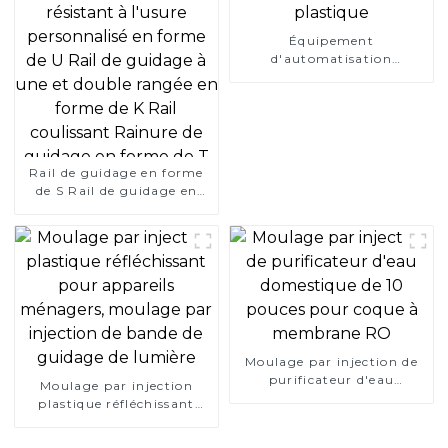
Équipement
d'automatisation
mécanique vis
personnalisée vis POM vis
pour équipement
industriel vis POM en
plastique
Rail de guidage en forme
de S Rail de guidage en
plastique Chaîne de forme
spéciale Rail de guidage de
chaîne en polyéthylène
résistant à l'usure
personnalisé en forme de U
Rail de guidage à une et
double rangée en forme de
K Rail coulissant Rainure
de guidage en forme de T
Moulage par injection de
purificateur d'eau
Moulage par injection
domestique de 10 pouces
plastique réfléchissant
pour coque à membrane
pour appareils ménagers,
RO
moulage par injection de