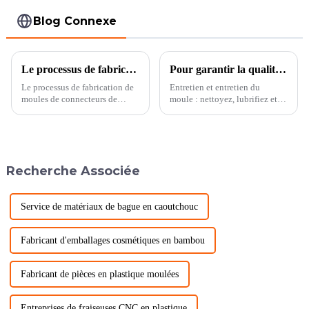
de manchon en PP
Blog Connexe
Le processus de fabrication des moules de connecteurs de précision automobile
Pour garantir la qualité du produit du moulage par injection de moules de connecteurs de précision pour la production de masse
Le processus de fabrication de
Entretien et entretien du
moules de connecteurs de
moule : nettoyez, lubrifiez et
précision automobile est un
entretenez régulièrement le
processus complexe qui
moule pour garantir des
nécessite plusieurs étapes et
performances et une précision
opérations. Ce qui suit est le
stables du moule. Remplacez à
flux général du processus de
temps les pièces de moule très
Recherche Associée
l'automobile...
usées et réparez les pièces
endommagées...
Service de matériaux de bague en caoutchouc
Fabricant d'emballages cosmétiques en bambou
Fabricant de pièces en plastique moulées
Entreprises de fraiseuses CNC en plastique