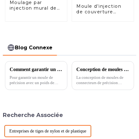
Moulage par
Moule d'injection
injection mural de
de couverture
TPE de couverture
arrière de pile
de pile de
murale de
chargement de
chargement de
véhicule électrique
véhicule à énergie
de nouvelle énergie
nouvelle Forma
Wtryskowa
Blog Connexe
Comment garantir un moule de précision avec un poids de pièce de 0,4 gramme
Conception de moules de connecteurs de précision automobile
Pour garantir un moule de
La conception de moules de
précision avec un poids de
connecteurs de précision
pièce de 0,4 gramme, les
automobile est un processus
méthodes suivantes peuvent
complexe qui nécessite la prise
être utilisées : Sélection des
en compte de facteurs tels que
matériaux : Choisissez des
la forme, la taille, le matériau et
matières premières de qualité
le processus de fabrication du
Recherche Associée
stable et de densité uniforme
connecteur.
pour assurer la stabilité...
Entreprises de tiges de nylon et de plastique