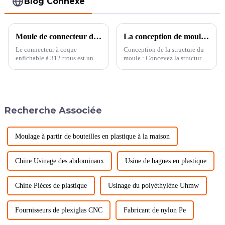
Blog Connexe
Moule de connecteur de boîtier de prise à 312 trous
La conception de moules de produits de connecteurs de précision
Le connecteur à coque
Conception de la structure du
enfichable à 312 trous est un
moule : Concevez la structure
produit de connecteur pour les
du moule en fonction des
équipements électroniques et
exigences de forme et de taille
les équipements de
du connecteur de précision. Y
communication, avec 312
compris la plaque de base du
prises pour connecter des
moule, la cavité du moule, le
Recherche Associée
composants électroniques et
noyau du moule et d'autres
des cartes de circuits imprimés.
pièces. ...
Moulage à partir de bouteilles en plastique à la maison
Chine Usinage des abdominaux
Usine de bagues en plastique
Chine Pièces de plastique
Usinage du polyéthylène Uhmw
Fournisseurs de plexiglas CNC
Fabricant de nylon Pe