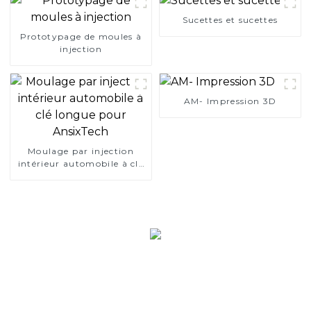
chaîne en polyéthylène
résistant à l'usure
Sucettes et sucettes
personnalisé en forme de U
Prototypage de moules à
Rail de guidage à une et
injection
double rangée en forme de
K Rail coulissant Rainure
de guidage en forme de T
AM- Impression 3D
Moulage par injection
intérieur automobile à clé
longue pour AnsixTech