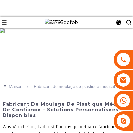
se
>>
Maison
Fabricant de moulage de plastique médical
+86 13530645990
Fabricant De Moulage De Plastique Médical
De Confiance - Solutions Personnalisées
Disponibles
Stephenhuang2010
AnsixTech Co., Ltd. est l'un des principaux fabricants de