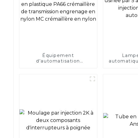
Équipement
Lampe
d'automatisation
automatiqu
crémaillère en plastique
axes/m
PA66 crémaillère de
injectio
transmission engrenage
auto
en nylon MC crémaillère
en nylon