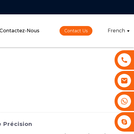
Contactez-Nous
French
Contact Us
+86 13530645990
Stephenhuang2010
 Précision