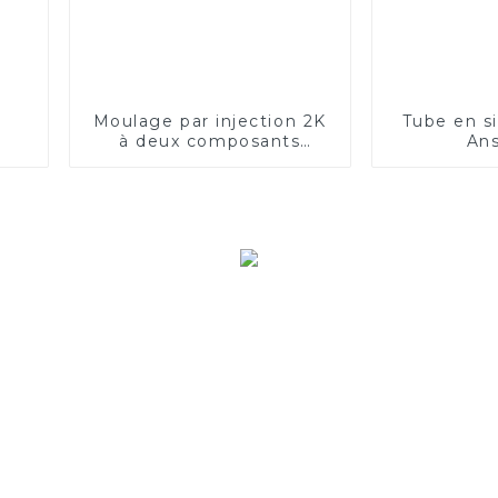
Moulage par injection 2K
Tube en si
à deux composants
Ans
d'interrupteurs à poignée