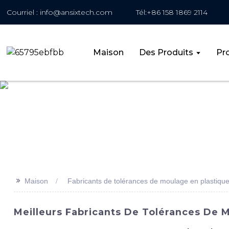
Courriel : info@ansixtech.com
Tél:+86 158 1869 2114
Maison
Des Produits
Pro
>>
Maison
Fabricants de tolérances de moulage en plastiqu
Meilleurs Fabricants De Tolérances De 