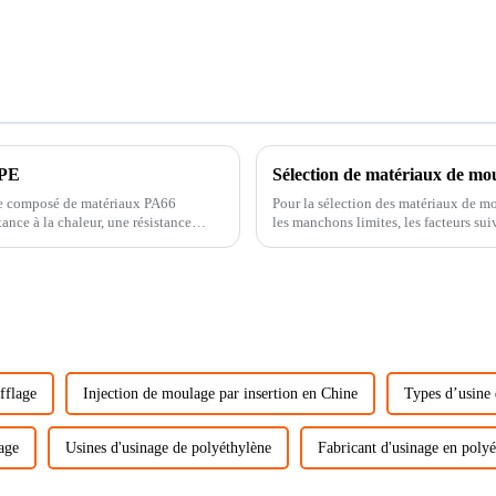
PPE
Sélection de matériaux de mou
ce composé de matériaux PA66
Pour la sélection des matériaux de mo
les manchons limites, les facteurs sui
moulage par injection...
fflage
Injection de moulage par insertion en Chine
Types d’usine
age
Usines d'usinage de polyéthylène
Fabricant d'usinage en pol