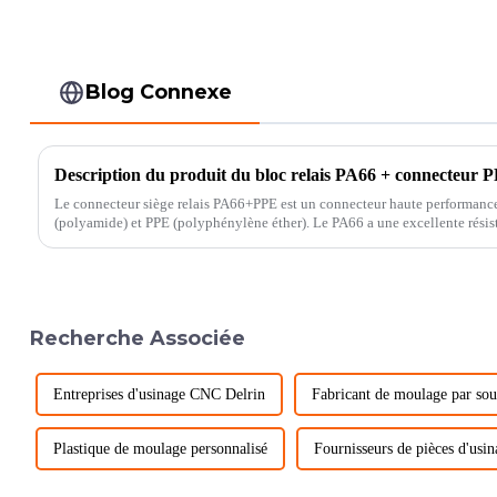
Blog Connexe
Description du produit du bloc relais PA66 + connecteur 
Le connecteur siège relais PA66+PPE est un connecteur haute performan
(polyamide) et PPE (polyphénylène éther). Le PA66 a une excellente résistance à la chaleur, une résistance
chimique et une excellente résistance mécanique...
Recherche Associée
Entreprises d'usinage CNC Delrin
Fabricant de moulage par sou
Plastique de moulage personnalisé
Fournisseurs de pièces d'usin