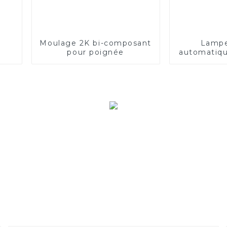
Moulage 2K bi-composant
Lampe
pour poignée
automatiqu
axes/m
injectio
auto