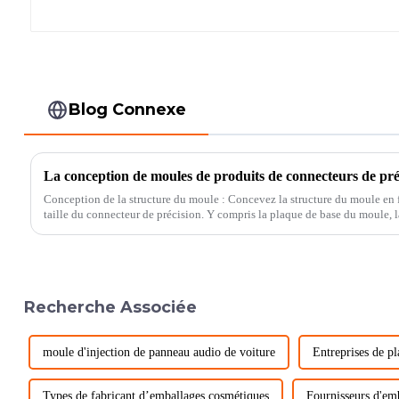
Blog Connexe
La conception de moules de produits de connecteurs de pré
Conception de la structure du moule : Concevez la structure du moule en 
taille du connecteur de précision. Y compris la plaque de base du moule, la cavité du moule, le noyau du moule
et d'autres pièces. ...
Recherche Associée
moule d'injection de panneau audio de voiture
Entreprises de p
Types de fabricant d’emballages cosmétiques
Fournisseurs d'em