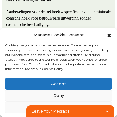
Aanbevelingen voor de trekhoek – specificatie van de minimale
conische hoek voor betrouwbare uitwerping zonder
cosmetische beschadigingen
Manage Cookie Consent
Optimalisatie van de wanddikte – het vinden van de juiste
balans tussen vulbaarheid, uithardingstijd en sterkte van het
Cookies give you a personalized experience. Cookie files help us to
onderdeel.
enhance your experience using our website, simplify navigation, keep
our website safe, and assist in our marketing efforts. By clicking
"Accept", you agree to the storing of cookies on your device for these
Plaatsing en type van de injectiepoort – het bepalen van de
purposes. Click "Adjust" to adjust your cookie preferences. For more
optimale injectiepunten om lasnaden op kritische functionele
information, review our Cookies Policy.
oppervlakken te minimaliseren.
Accept
Plaatsing van de uitwerppen – goedkeuring van de
markeringslocaties om functionele of cosmetische
Deny
oppervlakken te vermijden.
Adjust
Leave Your Message
Ontluchtingsstrategie – zorgen voor gasafvoer zonder dat er