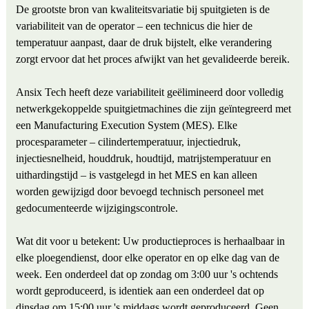
De grootste bron van kwaliteitsvariatie bij spuitgieten is de
variabiliteit van de operator – een technicus die hier de
temperatuur aanpast, daar de druk bijstelt, elke verandering
zorgt ervoor dat het proces afwijkt van het gevalideerde bereik.
Ansix Tech heeft deze variabiliteit geëlimineerd door volledig
netwerkgekoppelde spuitgietmachines die zijn geïntegreerd met
een Manufacturing Execution System (MES). Elke
procesparameter – cilindertemperatuur, injectiedruk,
injectiesnelheid, houddruk, houdtijd, matrijstemperatuur en
uithardingstijd – is vastgelegd in het MES en kan alleen
worden gewijzigd door bevoegd technisch personeel met
gedocumenteerde wijzigingscontrole.
Wat dit voor u betekent: Uw productieproces is herhaalbaar in
elke ploegendienst, door elke operator en op elke dag van de
week. Een onderdeel dat op zondag om 3:00 uur 's ochtends
wordt geproduceerd, is identiek aan een onderdeel dat op
dinsdag om 15:00 uur 's middags wordt geproduceerd. Geen