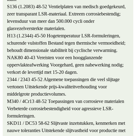
S136 (1.2083)
48-52
Ventielplaten van medisch goedgekeurd,
zeer transparant LSR-materiaal.
Extreem corrosiebestendig;
levensduur van meer dan 500.000 cycli onder
glasvezelversterkte materialen.
H13 (1.2344)
45-50
Hogetemperatuur LSR-formuleringen,
schurende vulstoffen
Bestand tegen thermische vermoeidheid;
behoudt dimensionale stabiliteit bij cyclische verwarming.
NAK80
40-43
Vereisten voor een hoogglanzende
oppervlakteafwerking
Voorgehard, geen nabewerking nodig;
verkort de levertijd met 15-20 dagen.
2344 / 2343
45-52
Algemene toepassingen die veel slijtage
vertonen
Uitstekende prijs-kwaliteitverhouding voor
middelgrote productievolumes.
M340 / 4Cr13
48-52
Toepassingen van corrosieve materialen
Verbeterde corrosiebestendigheid voor agressieve LSR-
formuleringen.
SKD11 / DC53
58-62
Slijtvaste inzetstukken, kenmerken met
nauwe toleranties
Uitstekende slijtvastheid voor productie met