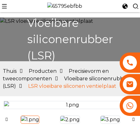
Vloeibare
siliconenrubber
n
(LSR)
Thuis
Producten
Precisievorm en
tweecomponenten
Vloeibare siliconenrubber
(LSR)
LSR vloeibare siliconen ventielplaat
+86 13530645990