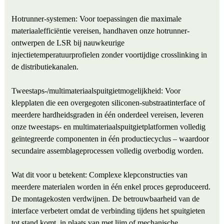
Hotrunner-systemen: Voor toepassingen die maximale
materiaalefficiëntie vereisen, handhaven onze hotrunner-
ontwerpen de LSR bij nauwkeurige
injectietemperatuurprofielen zonder voortijdige crosslinking in
de distributiekanalen.
Tweestaps-/multimateriaalspuitgietmogelijkheid: Voor
klepplaten die een overgegoten siliconen-substraatinterface of
meerdere hardheidsgraden in één onderdeel vereisen, leveren
onze tweestaps- en multimateriaalspuitgietplatformen volledig
geïntegreerde componenten in één productiecyclus – waardoor
secundaire assemblageprocessen volledig overbodig worden.
Wat dit voor u betekent: Complexe klepconstructies van
meerdere materialen worden in één enkel proces geproduceerd.
De montagekosten verdwijnen. De betrouwbaarheid van de
interface verbetert omdat de verbinding tijdens het spuitgieten
tot stand komt, in plaats van met lijm of mechanische