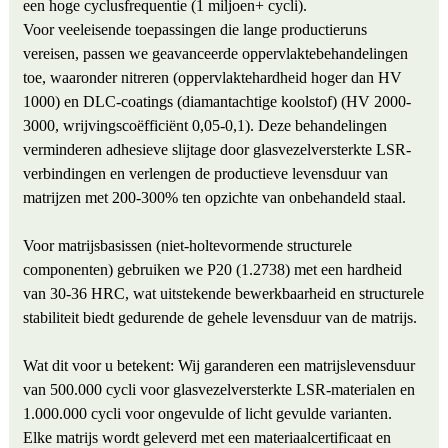
een hoge cyclusfrequentie (1 miljoen+ cycli).
Voor veeleisende toepassingen die lange productieruns
vereisen, passen we geavanceerde oppervlaktebehandelingen
toe, waaronder nitreren (oppervlaktehardheid hoger dan HV
1000) en DLC-coatings (diamantachtige koolstof) (HV 2000-
3000, wrijvingscoëfficiënt 0,05-0,1). Deze behandelingen
verminderen adhesieve slijtage door glasvezelversterkte LSR-
verbindingen en verlengen de productieve levensduur van
matrijzen met 200-300% ten opzichte van onbehandeld staal.
Voor matrijsbasissen (niet-holtevormende structurele
componenten) gebruiken we P20 (1.2738) met een hardheid
van 30-36 HRC, wat uitstekende bewerkbaarheid en structurele
stabiliteit biedt gedurende de gehele levensduur van de matrijs.
Wat dit voor u betekent: Wij garanderen een matrijslevensduur
van 500.000 cycli voor glasvezelversterkte LSR-materialen en
1.000.000 cycli voor ongevulde of licht gevulde varianten.
Elke matrijs wordt geleverd met een materiaalcertificaat en