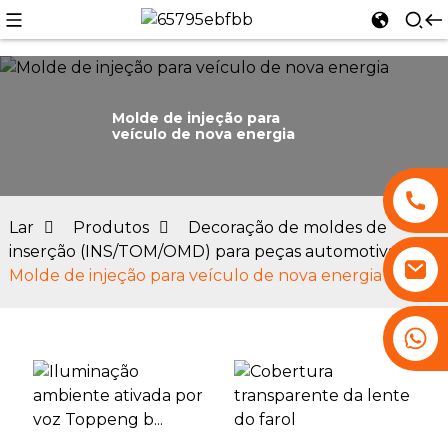
Molde de injeção para
veículo de nova energia
n
Lar
Produtos
Decoração de moldes de
inserção (INS/TOM/OMD) para peças automotivas
Molde de injeção para veículo de nova energia
+86 13530645990