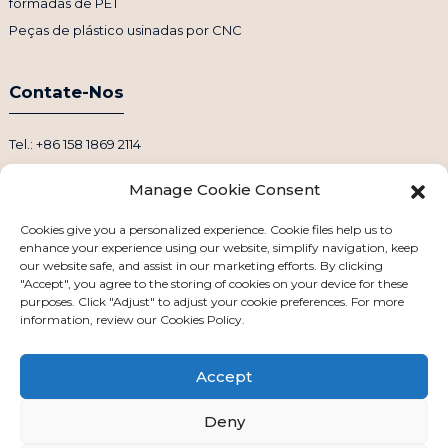
formadas de PET
Peças de plástico usinadas por CNC
Contate-Nos
Tel.: +86 158 1869 2114
E-mail: info@ansixtech.com
Manage Cookie Consent
Skype: Stephenhuang2010
WhatsApp: +86 13530645990
Cookies give you a personalized experience. Cookie files help us to
enhance your experience using our website, simplify navigation, keep
Endereço: Edifício F, Zona Industrial Guanlan Weiyecheng, Distrito
our website safe, and assist in our marketing efforts. By clicking
de Longhua, Shenzhen, China
"Accept", you agree to the storing of cookies on your device for these
purposes. Click "Adjust" to adjust your cookie preferences. For more
information, review our Cookies Policy.
Accept
Deny
Direitos autorais © 2024 Todos os direitos reservados
Mapa do site